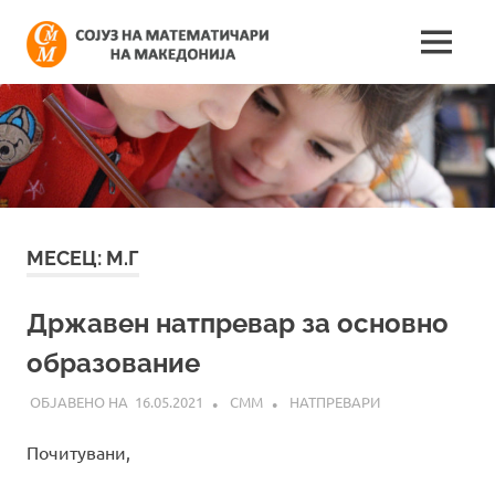
Skip
Сојуз
to
MENU
content
Најнови
на
информации
поврзани
математич
со
работата
на
на
сојузот
Македонија
МЕСЕЦ:
М.Г
Државен натпревар за основно
образование
16.05.2021
СММ
НАТПРЕВАРИ
Почитувани,