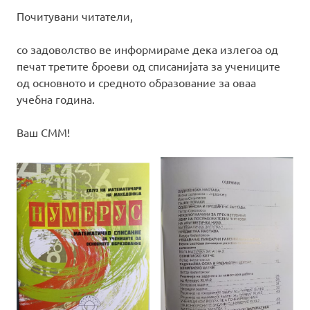
Почитувани читатели,
со задоволство ве информираме дека излегоа од
печат третите броеви од списанијата за учениците
од основното и средното образование за оваа
учебна година.
Ваш СММ!