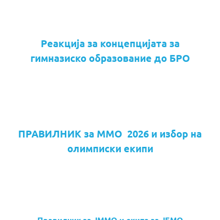
Реакција за концепцијата за
гимназиско образование до БРО
ПРАВИЛНИК за ММО 2026 и избор на
олимписки екипи
Правилник за ЈММО и екипа за ЈБМО