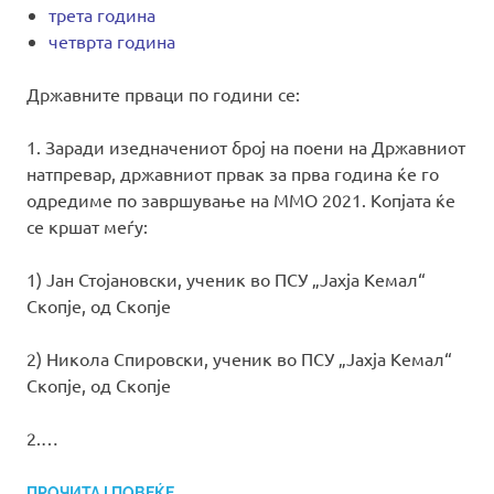
трета година
четврта година
Државните прваци по години се:
1. Заради изедначениот број на поени на Државниот
натпревар, државниот првак за прва година ќе го
одредиме по завршување на ММО 2021. Копјата ќе
се кршат меѓу:
1) Јан Стојановски, ученик во ПСУ „Јахја Кемал“
Скопје, од Скопје
2) Никола Спировски, ученик во ПСУ „Јахја Кемал“
Скопје, од Скопје
2.…
ПРОЧИТАЈ ПОВЕЌЕ