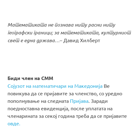
Математиката не познава ниту расни ниту
географски граници; за математиката, културниот
свет е една држава…
– Давид Хилберт
Биди член на СММ
Сојузот на математичари на Македонија
Ве
повикува да се пријавите за членство, со уредно
пополнување на следната
Пријава
. Заради
поедноставна евиденција, после уплатата на
членарината за секој година треба да се пријавите
овде.