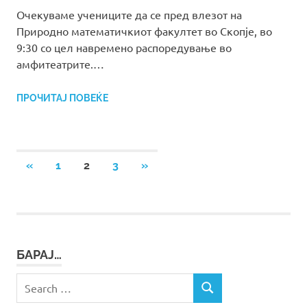
Очекуваме учениците да се пред влезот на
Природно математичкиот факултет во Скопје, во
9:30 со цел навремено распоредување во
амфитеатрите.…
ПРОЧИТАЈ ПОВЕЌЕ
Posts
PREVIOUS
NEXT
«
1
2
3
»
POSTS
POSTS
pagination
БАРАЈ…
Search
SEARCH
for: