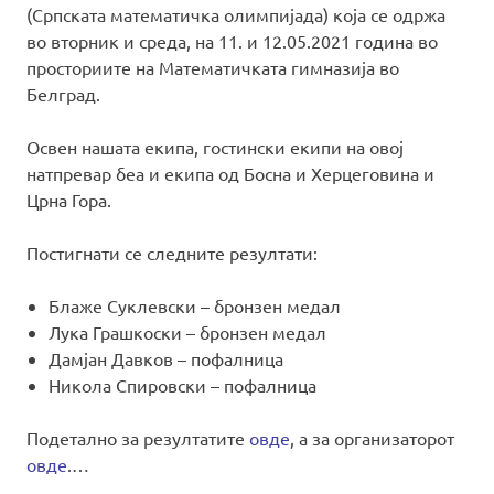
(Српската математичка олимпијада) која се одржа
во вторник и среда, на 11. и 12.05.2021 година во
просториите на Математичката гимназија во
Белград.
Освен нашата екипа, гостински екипи на овој
натпревар беа и екипа од Босна и Херцеговина и
Црна Гора.
Постигнати се следните резултати:
Блаже Суклевски – бронзен медал
Лука Грашкоски – бронзен медал
Дамјан Давков – пофалница
Никола Спировски – пофалница
Подетално за резултатите
овде
, а за организаторот
овде
.…