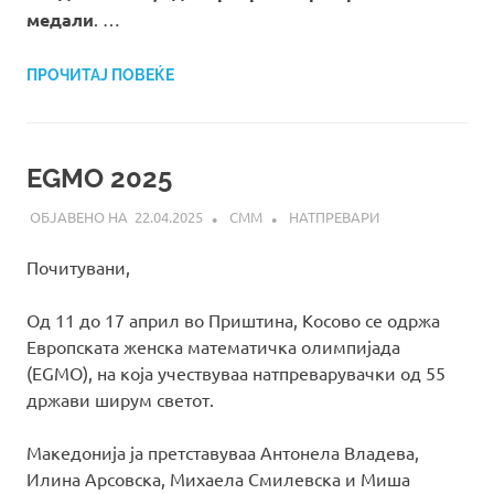
медали
. …
ПРОЧИТАЈ ПОВЕЌЕ
EGMO 2025
22.04.2025
СММ
НАТПРЕВАРИ
Почитувани,
Од 11 до 17 април во Приштина, Косово се одржа
Европската женска математичка олимпијада
(EGMO), на која учествуваа натпреварувачки од 55
држави ширум светот.
Македонија ја претставуваа Антонела Владева,
Илина Арсовска, Михаела Смилевска и Миша