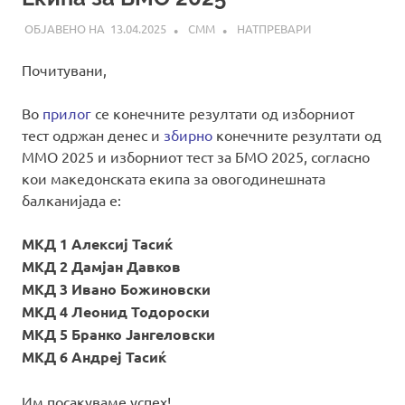
13.04.2025
СММ
НАТПРЕВАРИ
Почитувани,
Во
прилог
се конечните резултати од изборниот
тест одржан денес и
збирно
конечните резултати од
ММО 2025 и изборниот тест за БМО 2025, согласно
кои македонската екипа за овогодинешната
балканијада е:
МКД 1 Алексиј Тасиќ
МКД 2 Дамјан Давков
МКД 3 Ивано Божиновски
МКД 4 Леонид Тодороски
МКД 5 Бранко Јангеловски
МКД 6 Андреј Тасиќ
Им посакуваме успех!…