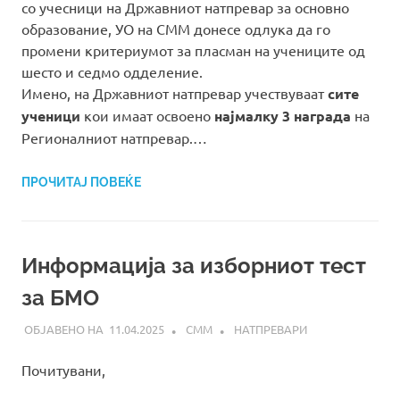
со учесници на Државниот натпревар за основно
образование, УО на СММ донесе одлука да го
промени критериумот за пласман на учениците од
шесто и седмо одделение.
Имено, на Државниот натпревар учествуваат
сите
ученици
кои имаат освоено
најмалку 3 награда
на
Регионалниот натпревар.…
ПРОЧИТАЈ ПОВЕЌЕ
Информациja за изборниот тест
за БМО
11.04.2025
СММ
НАТПРЕВАРИ
Почитувани,