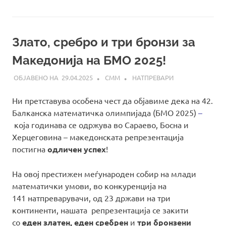
Злато, сребро и три бронзи за
Македонија на БМО 2025!
29.04.2025
СММ
НАТПРЕВАРИ
Ни претставува особена чест да објавиме дека на 42.
Балканска математичка олимпијада (БМО 2025)
–
која годинава се одржува во Сараево, Босна и
Херцеговина – македонската репрезентација
постигна
одличен успех
!
На овој престижен меѓународен собир на млади
математички умови, во конкуренција на
141 натпреварувачи, од 23 држави на три
континенти, нашата репрезентација се закити
со
еден златен, еден сребрен
и
три бронзени