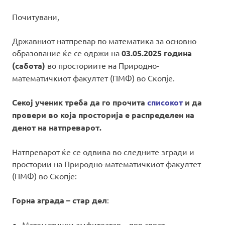
Почитувани,
Државниот натпревар по математика за основно
образование ќе се одржи на
03.05.2025 година
(сабота)
во просториите на Природно-
математичкиот факултет (ПМФ) во Скопје.
Секој ученик треба да го прочита
списокот
и да
провери во која просторија е распределен на
денот на натпреварот.
Натпреварот ќе се одвива во следните згради и
простории на Природно-математичкиот факултет
(ПМФ) во Скопје:
Горна зграда – стар дел
:
Математички амфитеатар – прв спрат