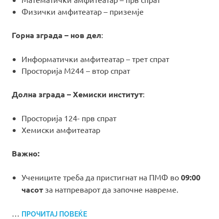
Физички амфитеатар – приземје
Горна зграда – нов дел
:
Информатички амфитеатар – трет спрат
Просторија М244 – втор спрат
Долна зграда – Хемиски институт
:
Просторија 124- прв спрат
Хемиски амфитеатар
Важно:
Учениците треба да пристигнат на ПМФ во
09:00
часот
за натпреварот да започне навреме.
…
ПРОЧИТАЈ ПОВЕЌЕ