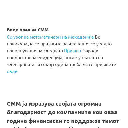
Биди член на СММ
Сојузот на математичари на Македонија
Ве
повикува да се пријавите за членство, со уредно
пополнување на следната
Пријава
. Заради
поедноставна евиденција, после уплатата на
членарината за секој година треба да се пријавите
овде.
СММ ја изразува својата огромна
благодарност до компаниите кои оваа
година финансиски го поддржаа тимот