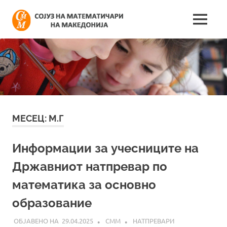
Skip
Сојуз
to
MENU
content
Најнови
на
информации
поврзани
математич
со
работата
на
на
сојузот
Македонија
МЕСЕЦ:
М.Г
Информации за учесниците на
Државниот натпревар по
математика за основно
образование
29.04.2025
СММ
НАТПРЕВАРИ