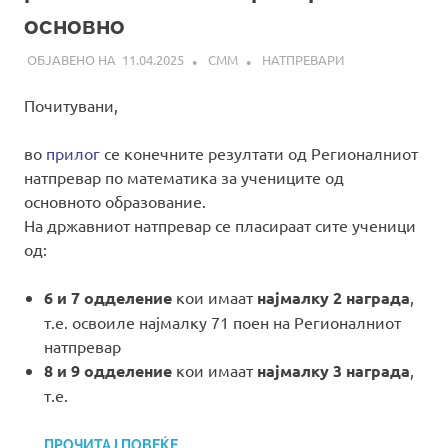
основно
11.04.2025
СММ
НАТПРЕВАРИ
Почитувани,
во
прилог
се конечните резултати од Регионалниот
натпревар по математика за учениците од
основното образование.
На државниот натпревар се пласираат сите ученици
од:
6 и 7 одделение
кои имаат
најмалку 2 награда
,
т.е. освоиле најмалку 71 поен на Регионалниот
натпревар
8 и 9 одделение
кои имаат
најмалку 3 награда
,
т.е.
…
ПРОЧИТАЈ ПОВЕЌЕ