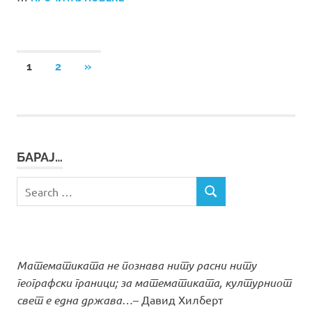
Posts
NEXT
1
2
»
POSTS
pagination
БАРАЈ…
Search
SEARCH
for:
Математиката не познава ниту расни ниту
географски граници; за математиката, културниот
свет е една држава…
– Давид Хилберт