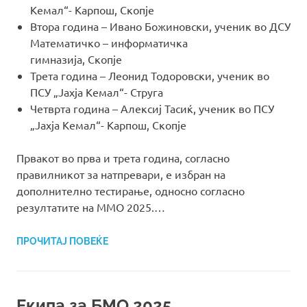
Кемал“- Карпош, Скопје
Втора година – Ивано Божиновски, ученик во ДСУ
Математичко – информатичка
гимназија, Скопје
Трета година – Леонид Тодоровски, ученик во
ПСУ „Јахја Кемал“- Струга
Четврта година – Алексиј Тасиќ, ученик во ПСУ
„Јахја Кемал“- Карпош, Скопје
Првакот во прва и трета година, согласно
правилникот за натпревари, е избран на
дополнително тестирање, односно согласно
резултатите на ММО 2025.…
ПРОЧИТАЈ ПОВЕЌЕ
Екипа за БMO 2025