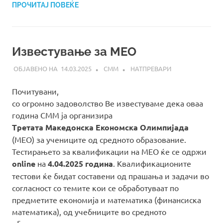
ПРОЧИТАЈ ПОВЕЌЕ
Известување за МЕО
14.03.2025
СММ
НАТПРЕВАРИ
Почитувани,
со огромно задоволство Ве известуваме дека оваа
година СММ ја организира
Третата Македонска Економска Олимпијада
(МЕО) за учениците од средното образование.
Тестирањето за квалификации на МЕО ќе се одржи
online
на
4.04.2025 година
. Квалификационите
тестови ќе бидат составени од прашања и задачи во
согласност со темите кои се обработуваат по
предметите економија и математика (финансиска
математика), од учебниците во средното