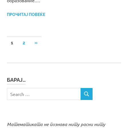
образование.…
ПРОЧИТАЈ ПОВЕЌЕ
Posts
NEXT
1
2
»
POSTS
pagination
БАРАЈ…
Search
SEARCH
for:
Математиката не познава ниту расни ниту