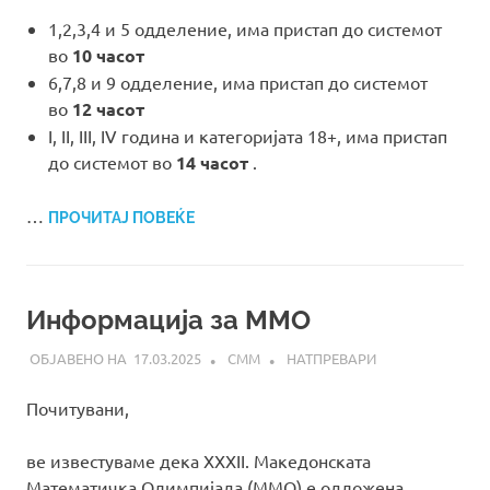
1,2,3,4 и 5 одделение, има пристап до системот
во
10 часот
6,7,8 и 9 одделение, има пристап до системот
во
12 часот
I, II, III, IV година и категоријата 18+, има пристап
до системот во
14 часот
.
…
ПРОЧИТАЈ ПОВЕЌЕ
Информација за ММО
17.03.2025
СММ
НАТПРЕВАРИ
Почитувани,
ве известуваме дека XXXII. Македонската
Математичка Олимпијада (ММО) е одложена.