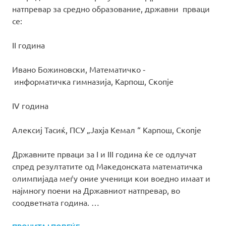
натпревар за средно образование, државни прваци
се:
II година
Ивано Божиновски, Математичко ‐
информатичка гимназија, Карпош, Скопје
IV година
Алексиј Тасиќ, ПСУ „Јахја Кемал “ Карпош, Скопје
Државните прваци за I и III година ќе се одлучат
спред резултатите од Македонската математичка
олимпијада меѓу оние ученици кои воедно имаат и
најмногу поени на Државниот натпревар, во
соодветната година. …