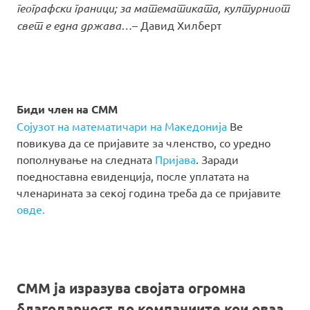
географски граници; за математиката, културниот
свет е една држава…
– Давид Хилберт
Биди член на СММ
Сојузот на математичари на Македонија
Ве
повикува да се пријавите за членство, со уредно
пополнување на следната
Пријава
. Заради
поедноставна евиденција, после уплатата на
членарината за секој година треба да се пријавите
овде.
СММ ја изразува својата огромна
благодарност до компаниите кои оваа