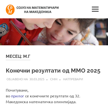
Skip
Сојуз
to
MENU
content
Најнови
на
информации
поврзани
математич
со
работата
на
на
сојузот
Македонија
МЕСЕЦ:
М.Г
Конечни резултати од ММО 2025
30.03.2025
СММ
НАТПРЕВАРИ
Почитувани,
во
прилог
се конечните резултати од 32.
Македонска математичка олимпијада.