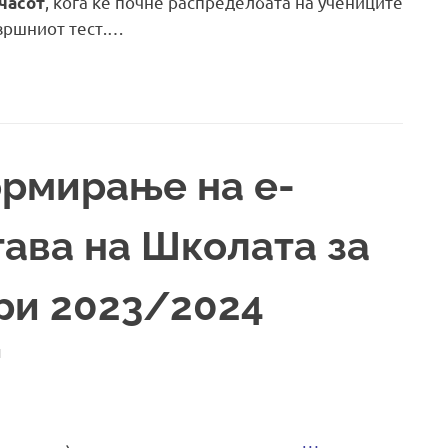
, кога ќе почне распределбата на учениците
 часот
вршниот тест.…
ормирање на е-
тава на Школата за
ри 2023/2024
И