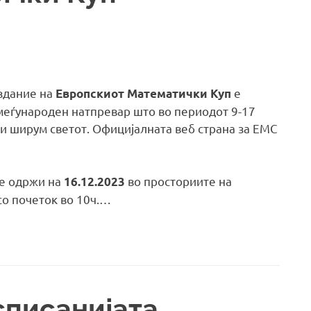
издание на
е
Европскиот Математички Куп
меѓународен натпревар што во периодот 9-17
и ширум светот. Официјалната веб страна за EMC
се одржи на
во просториите на
16.12.2023
со почеток во 10ч.…
списанијата