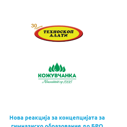
Нова реакција за концепцијата за
гимназиско образование до БРО