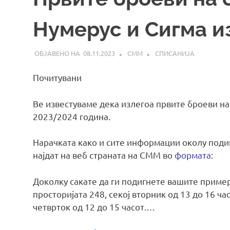
Нумерус и Сигма и
08.11.2023
СММ
СПИСАНИЈА
Почитувани
Ве известуваме дека излегоа првите броеви н
2023/2024 година.
Нарачката како и сите информации околу поди
најдат на веб страната на СММ во
формата
:
Доколку сакате да ги подигнете вашите приме
просторијата 248, секој вторник од 13 до 16 час
четврток од 12 до 15 часот.…