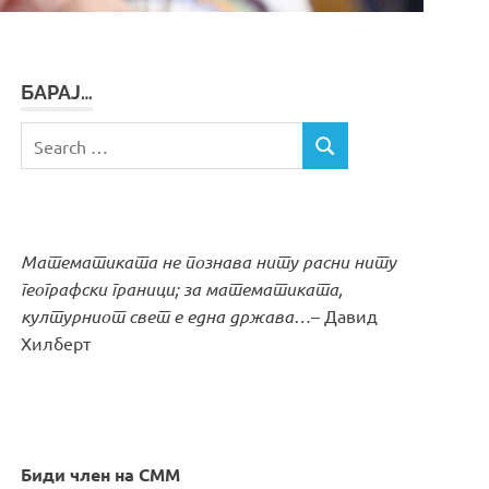
БАРАЈ…
Search
SEARCH
for:
Математиката не познава ниту расни ниту
географски граници; за математиката,
културниот свет е една држава…
– Давид
Хилберт
Биди член на СММ