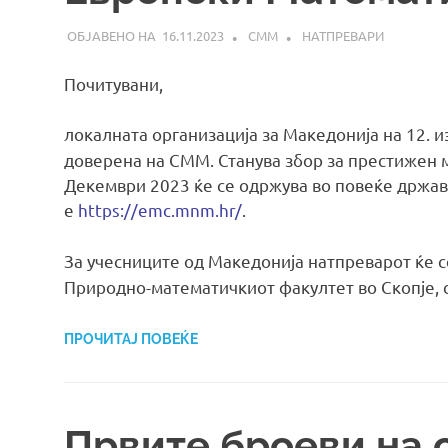
16.11.2023
СММ
НАТПРЕВАРИ
Почитувани,
локалната организација за Македонија на 12. 
доверена на СММ. Станува збор за престижен 
Декември 2023 ќе се одржува во повеќе држав
е
https://emc.mnm.hr/
.
За учесниците од Македонија натпреварот ќе 
Природно-математичкиот факултет во Скопје, 
ПРОЧИТАЈ ПОВЕЌЕ
Првите броеви на 