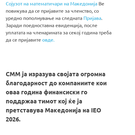
Сојузот на математичари на Македонија
Ве
повикува да се пријавите за членство, со
уредно пополнување на следната
Пријава
.
Заради поедноставна евиденција, после
уплатата на членарината за секој година треба
да се пријавите
овде.
СММ ја изразува својата огромна
благодарност до компаниите кои
оваа година финансиски го
поддржаа тимот кој ќе ја
претставува Македонија на IEO
2026.