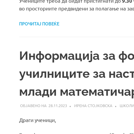
Учениците треба да бидат пристигнати до
9.30
во просториите предвидени за полагање на за
ПРОЧИТАЈ ПОВЕЌЕ
Информација за ф
училниците за нас
млади математича
28.11.2023
ИРЕНА СТОЈКОВСКА
ШКОЛ
Драги ученици,