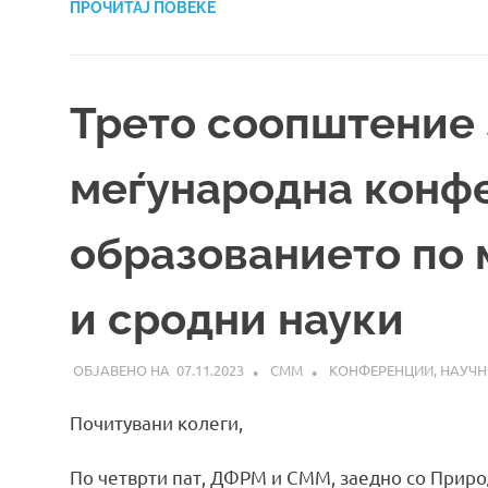
ПРОЧИТАЈ ПОВЕЌЕ
Трето соопштение 
меѓународна конфе
образованието по 
и сродни науки
07.11.2023
СММ
КОНФЕРЕНЦИИ
,
НАУЧН
Почитувани колеги,
По четврти пат, ДФРМ и СММ, заедно со Приро