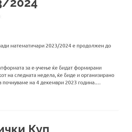
3/2024
И
млади математичари 2023/2024 е продолжен до
латформата за е-учење ќе бидат формирани
екот на следната недела, ќе биде и организирано
а почнуваме на 4 декември 2023 година.…
ички Куп