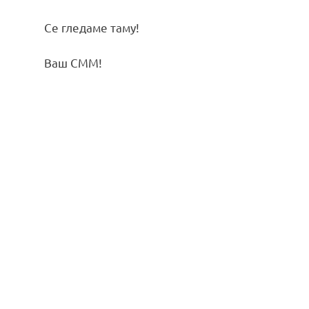
Се гледаме таму!
Ваш СММ!