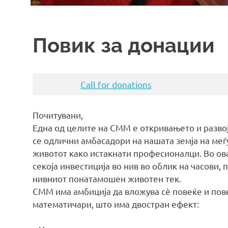
Повик за донации
Call for donations
Почитувани,
Една од целите на СММ е откривањето и разво
се одлични амбасадори на нашата земја на меѓ
животот како истакнати професионалци. Во ова
секоја инвестиција во нив во облик на часови,
нивниот понатамошен животен тек.
СММ има амбиција да вложува сè повеќе и пов
математичари, што има двостран ефект: