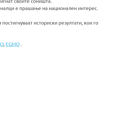
тигнат своите соништа.
оналци е прашање на национален интерес.
постигнуваат историски резултати, кои го
MO
,
EGMO
.