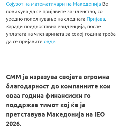
Сојузот на математичари на Македонија
Ве
повикува да се пријавите за членство, со
уредно пополнување на следната
Пријава
.
Заради поедноставна евиденција, после
уплатата на членарината за секој година треба
да се пријавите
овде.
СММ ја изразува својата огромна
благодарност до компаниите кои
оваа година финансиски го
поддржаа тимот кој ќе ја
претставува Македонија на IEO
2026.