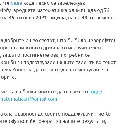
идите
овде
каде лесно се забележува
Меѓународната математичка олимпијада од 75-
е на
во
, па на
место
45-тото
2021 година
39-тото
ајдобрите 20 во светот, што би било неверојатен
ѐ претставило како држава со исклучителен
 за да го постигнеме ова, потребни се
кои би ги подготвувале нашите таленти во текот
реку Zoom, за да се заштеди на сместување, а
торите.
сметка во банка можете да ги симнете
овде
.
.matematicari@gmail.com
.
та благодарност до своите поддржувачи: тие ќе
тервјуа кои ќе говорат за нашите резултати,