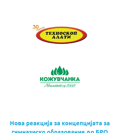
Нова реакција за концепцијата за
гимназиско образование до БРО