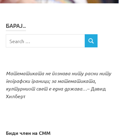
БАРАЈ…
Search
SEARCH
for:
Математиката не познава ниту расни ниту
географски граници; за математиката,
културниот свет е една држава…
– Давид
Хилберт
Биди член на СММ