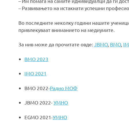
– Им помага на самите иднивидуалци да ги дос
– Развивањето на истакнати успешни професи
Во последните неколку години нашите ученици 
привлекуваат вниманието на медиумите.
За нив може да прочитате овде:
JBMO
,
BMO
,
I
BMO 2023
IMO 2021
BMO 2022-
Радио МОФ
JBMO 2022-
УМНО
EGMO 2021-
УМНО