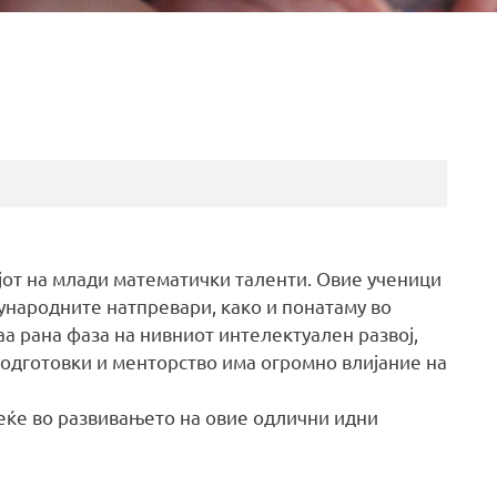
јот на млади математички таленти. Овие ученици
ународните натпревари, како и понатаму во
а рана фаза на нивниот интелектуален развој,
 подготовки и менторство има огромно влијание на
еќе во развивањето на овие одлични идни