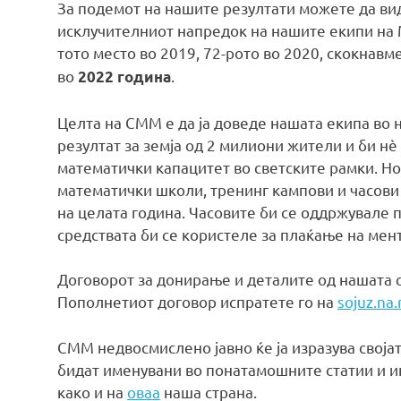
За подемот на нашите резултати можете да в
исклучителниот напредок на нашите екипи на 
тото место во 2019, 72-рото во 2020, скокнавм
во
.
2022 година
Целта на СММ е да ја доведе нашата екипа во н
резултат за земја од 2 милиони жители и би н
математички капацитет во светските рамки. Но,
математички школи, тренинг кампови и часови 
на целата година. Часовите би се оддржувале п
средствата би се користеле за плаќање на мен
Договорот за донирање и деталите од нашата 
Пополнетиот договор испратете го на
sojuz.na
СММ недвосмислено јавно ќе ја изразува своја
бидат именувани во понатамошните статии и ин
како и на
оваа
наша страна.