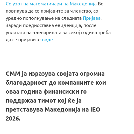
Сојузот на математичари на Македонија
Ве
повикува да се пријавите за членство, со
уредно пополнување на следната
Пријава
.
Заради поедноставна евиденција, после
уплатата на членарината за секој година треба
да се пријавите
овде.
СММ ја изразува својата огромна
благодарност до компаниите кои
оваа година финансиски го
поддржаа тимот кој ќе ја
претставува Македонија на IEO
2026.