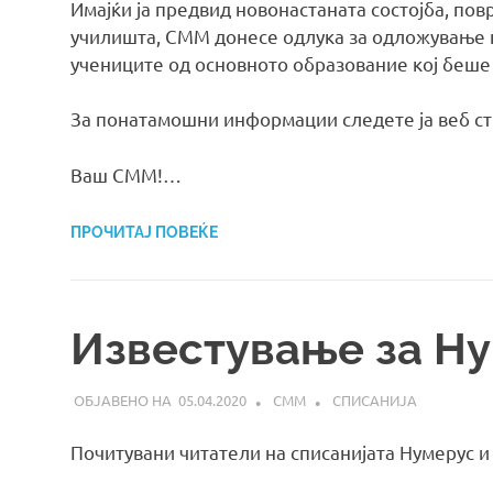
Имајќи ја предвид новонастаната состојба, пов
училишта, СММ донесе одлука за одложување 
учениците од основното образование кој беше 
За понатамошни информации следете ја веб с
Ваш СММ!…
ПРОЧИТАЈ ПОВЕЌЕ
Известување за Ну
05.04.2020
СММ
СПИСАНИЈА
Почитувани читатели на списанијата Нумерус и