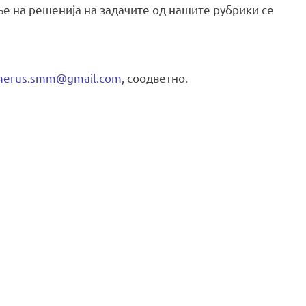
ње на решенија на задачите од нашите рубрики се
erus.smm@gmail.com
, соодветно.