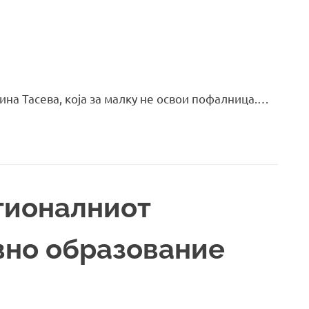
ина Тасева, која за малку не освои пофалница.…
гионалниот
вно образование