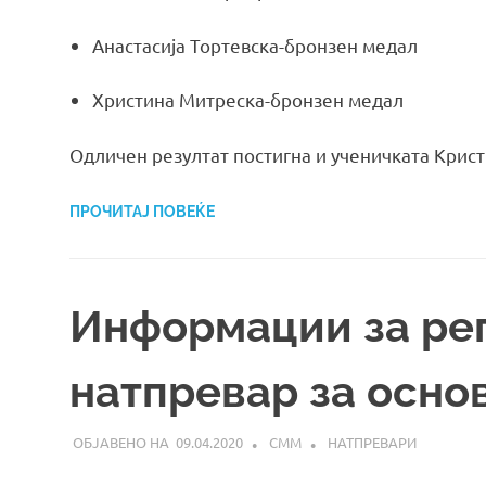
Анастасија Тортевска-бронзен медал
Христина Митреска-бронзен медал
Одличен резултат постигна и ученичката Крист
ПРОЧИТАЈ ПОВЕЌЕ
Информации за ре
натпревар за осно
09.04.2020
СММ
НАТПРЕВАРИ