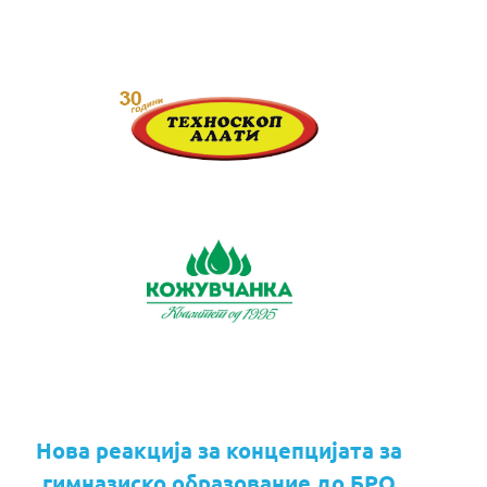
Нова реакција за концепцијата за
гимназиско образование до БРО