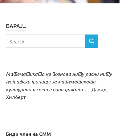
БАРАЈ…
Search
SEARCH
for:
Математиката не познава ниту расни ниту
географски граници; за математиката,
културниот свет е една држава…
– Давид
Хилберт
Биди член на СММ