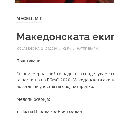
МЕСЕЦ:
М.Г
Mакедонската еки
21.04.2020
СММ
НАТПРЕВАРИ
Почитувани,
Со неизмерна среќа и радост, ја споделуваме с
го постигна на EGMO 2020. Македонската екипа
досегашни учества на овој натпревар.
Медали освоија:
Јасна Илиева-сребрен медал