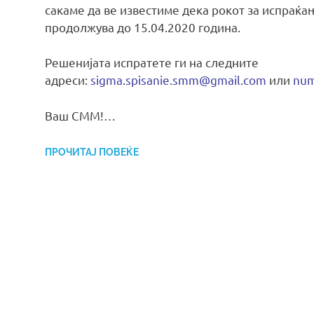
сакаме да ве известиме дека рокот за испраќа
продолжува до 15.04.2020 година.
Решенијата испратете ги на следните
адреси:
sigma.spisanie.smm@gmail.com
или
num
Ваш СММ!…
ПРОЧИТАЈ ПОВЕЌЕ