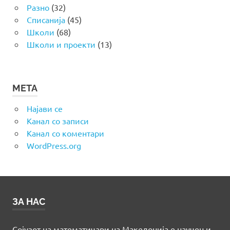
Разно
(32)
Списанија
(45)
Школи
(68)
Школи и проекти
(13)
МЕТА
Најави се
Канал со записи
Канал со коментари
WordPress.org
ЗА НАС
Сојузот на математичари на Македонија е научен и