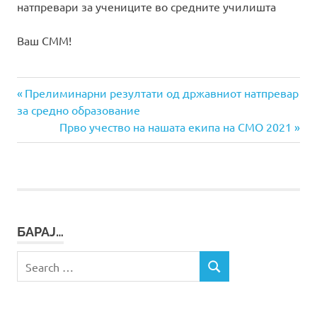
натпревари за учениците во средните училишта
Ваш СММ!
Previous
Навигација
Прелиминарни резултати од државниот натпревар
Post:
за средно образование
на
Next
Прво учество на нашата екипа на СМО 2021
Post:
напис
БАРАЈ…
Search
SEARCH
for: