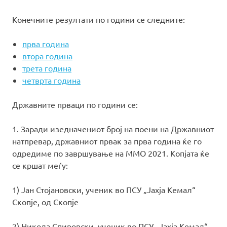
Конечните резултати по години се следните:
прва година
втора година
трета година
четврта година
Државните прваци по години се:
1. Заради изедначениот број на поени на Државниот
натпревар, државниот првак за прва година ќе го
одредиме по завршување на ММО 2021. Копјата ќе
се кршат меѓу:
1) Јан Стојановски, ученик во ПСУ „Јахја Кемал“
Скопје, од Скопје
2) Никола Спировски, ученик во ПСУ „Јахја Кемал“