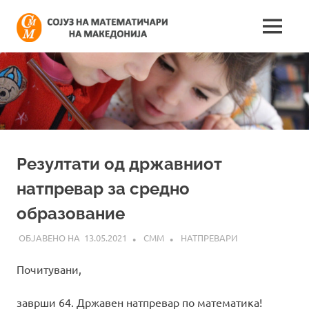
Skip
Сојуз
to
MENU
content
Најнови
на
информации
поврзани
математич
со
работата
на
на
сојузот
Македонија
Резултати од државниот
натпревар за средно
образование
13.05.2021
СММ
НАТПРЕВАРИ
Почитувани,
заврши 64. Државен натпревар по математика!