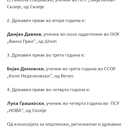
Скопје, од Скопје
2. Државен првак во втора година е:
Дамјан Давков
, ученик во осмо одделение во ООУ
„Ванчо Прке“, од Штип
3. Државен првак во трета година е:
Бојан Димовски
, ученик во трета година во ССОУ
„Коле Неделковски“, од Велес
4. Државен првак во четврта година е:
Лука Грашкоски
, ученик во четврта година во ПСУ
„НОВА“, од Скопје
Од комисијата за општински, регионални и државни