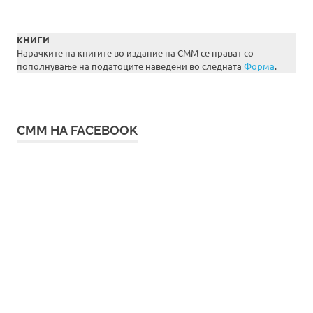
КНИГИ
Нарачките на книгите во издание на СММ се прават со
пополнување на податоците наведени во следната
Форма
.
СММ НА FACEBOOK