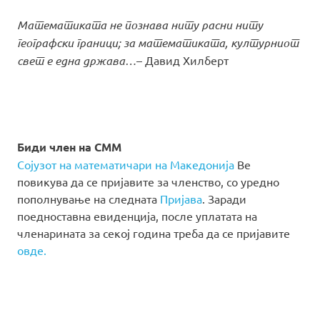
Математиката не познава ниту расни ниту
географски граници; за математиката, културниот
свет е една држава…
– Давид Хилберт
Биди член на СММ
Сојузот на математичари на Македонија
Ве
повикува да се пријавите за членство, со уредно
пополнување на следната
Пријава
. Заради
поедноставна евиденција, после уплатата на
членарината за секој година треба да се пријавите
овде.