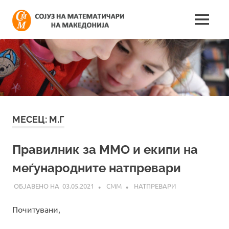
Skip
Сојуз
to
MENU
content
Најнови
на
информации
поврзани
математич
со
работата
на
на
сојузот
Македонија
МЕСЕЦ:
М.Г
Правилник за ММО и екипи на
меѓународните натпревари
03.05.2021
СММ
НАТПРЕВАРИ
Почитувани,