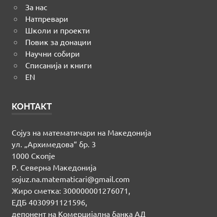
За нас
Натпревари
Школи и проекти
Повик за донации
Научни собири
Списанија и книги
EN
КОНТАКТ
Сојуз на математичари на Македонија
ул. „Архимедова“ бр. 3
1000 Скопје
Р. Северна Македонија
sojuz.na.matematicari@gmail.com
Жиро сметка: 300000001276071,
ЕДБ 4030991121596,
депонент на Комерцијална банка АД