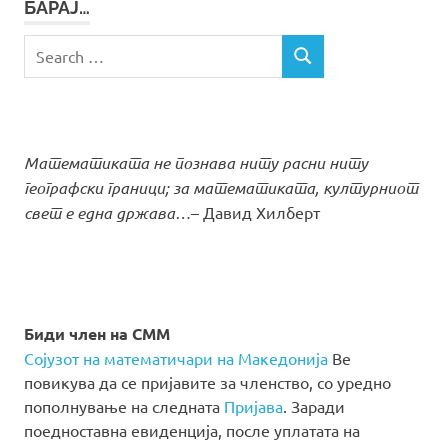
БАРАЈ…
Search
SEARCH
for:
Математиката не познава ниту расни ниту
географски граници; за математиката, културниот
свет е една држава…
– Давид Хилберт
Биди член на СММ
Сојузот на математичари на Македонија
Ве
повикува да се пријавите за членство, со уредно
пополнување на следната
Пријава
. Заради
поедноставна евиденција, после уплатата на