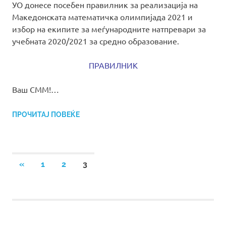
УО донесе посебен правилник за реализација на
Македонската математичка олимпијада 2021 и
избор на екипите за меѓународните натпревари за
учебната 2020/2021 за средно образование.
ПРАВИЛНИК
Ваш СММ!…
ПРОЧИТАЈ ПОВЕЌЕ
Posts
PREVIOUS
«
1
2
3
POSTS
pagination