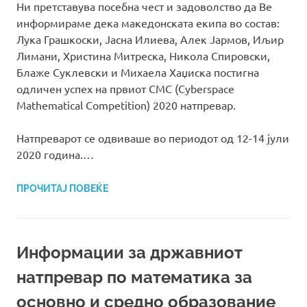
Ни претставува посебна чест и задоволство да Ве
информираме дека македонската екипа во состав:
Лука Грашкоски, Јасна Илиева, Алек Јармов, Иљир
Лимани, Христина Митреска, Никола Спировски,
Блаже Суклевски и Михаела Хаџиска постигна
одличен успех на првиот СМС (Cyberspace
Mathematical Competition) 2020 натпревар.
Натпреварот се одвиваше во периодот од 12-14 јули
2020 година.…
ПРОЧИТАЈ ПОВЕЌЕ
Информации за државниот
натпревар по математика за
основно и средно образование