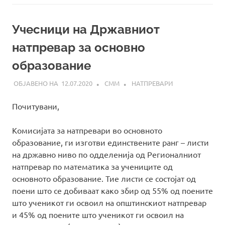
Учесници на Државниот
натпревар за основно
образование
12.07.2020
СММ
НАТПРЕВАРИ
Почитувани,
Комисијата за натпревари во основното
образование, ги изготви единствените ранг – листи
на државно ниво по одделенија од Регионалниот
натпревар по математика за учениците од
основното образование. Тие листи се состојат од
поени што се добиваат како збир од 55% од поените
што ученикот ги освоил на општинскиот натпревар
и 45% од поените што ученикот ги освоил на