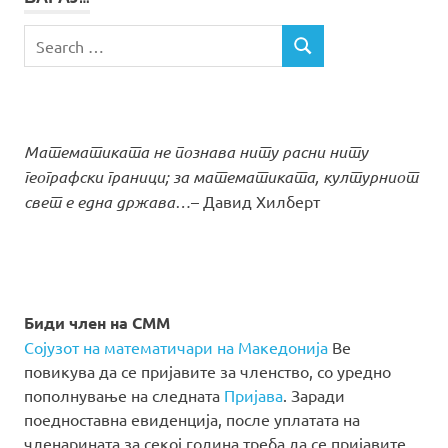
Search
SEARCH
for:
Математиката не познава ниту расни ниту
географски граници; за математиката, културниот
свет е една држава…
– Давид Хилберт
Биди член на СММ
Сојузот на математичари на Македонија
Ве
повикува да се пријавите за членство, со уредно
пополнување на следната
Пријава
. Заради
поедноставна евиденција, после уплатата на
членарината за секој година треба да се пријавите