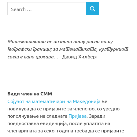
Search
SEARCH
for:
Математиката не познава ниту расни ниту
географски граници; за математиката, културниот
свет е една држава…
– Давид Хилберт
Биди член на СММ
Сојузот на математичари на Македонија
Ве
повикува да се пријавите за членство, со уредно
пополнување на следната
Пријава
. Заради
поедноставна евиденција, после уплатата на
членарината за секој година треба да се пријавите