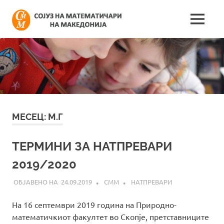
Skip
Сојуз
to
MENU
content
Најнови
на
информации
поврзани
математич
со
работата
на
на
сојузот
Македонија
МЕСЕЦ:
М.Г
ТЕРМИНИ ЗА НАТПРЕВАРИ
2019/2020
24.09.2019
СММ
НАТПРЕВАРИ
На 16 септември 2019 година на Природно-
математичкиот факултет во Скопје, претставниците