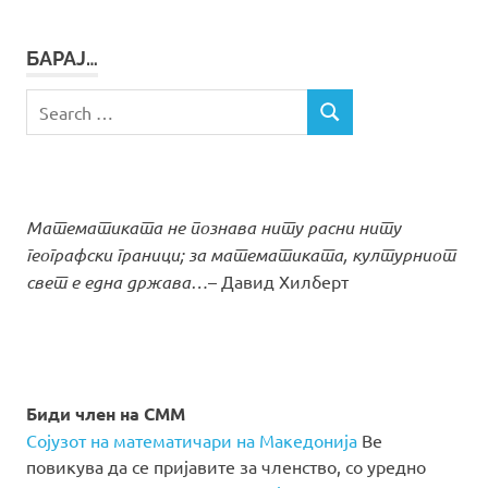
БАРАЈ…
Search
SEARCH
for:
Математиката не познава ниту расни ниту
географски граници; за математиката, културниот
свет е една држава…
– Давид Хилберт
Биди член на СММ
Сојузот на математичари на Македонија
Ве
повикува да се пријавите за членство, со уредно