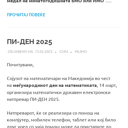
медал на минатогодишната БМО или ИМО
“.…
ПРОЧИТАЈ ПОВЕЌЕ
ПИ-ДЕН 2025
13.02.2025
СММ
РАЗНО
Почитувани,
Сојузот на математичари на Македонија во чест
на
меѓународниот ден на математиката
, 14 март,
организира математички државен електронски
натпревар ПИ-ДЕН 2025.
Натпреварот, ќе се реализира со помош на
компјутер, мобилен телефон, таблет или кој било
друг уред со чија помош може да пристапите до