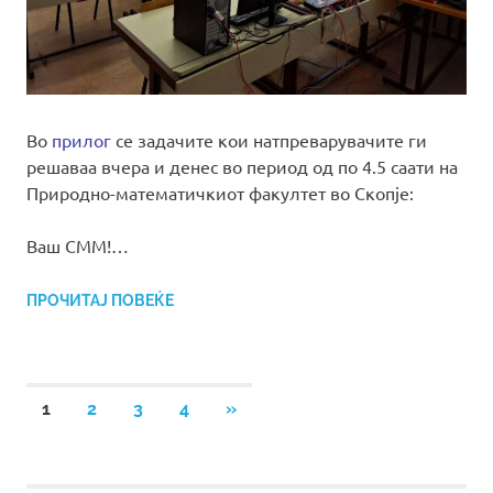
Во
прилог
се задачите кои натпреварувачите ги
решаваa вчера и денес во период од по 4.5 саати на
Природно-математичкиот факултет во Скопје:
Ваш СММ!…
ПРОЧИТАЈ ПОВЕЌЕ
Posts
NEXT
1
2
3
4
»
POSTS
pagination