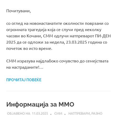
Почитувани,
со оглед на новонастанатите околности поврзани со
огромната трагедија која се случи пред неколку
часови во Кочани, СММ одлучи натпреварот ПИ-ДЕН
2025 да се одложи за недела, 23.03.2025 година со
почеток во исто време.
СММ изразува најдлабоко сочувство до семејствата
на настраданите!…
ПРОЧИТАЈ ПОВЕЌЕ
Информација за ММО
11.03.2025
СММ
НАТПРЕВАРИ
,
РАЗНО