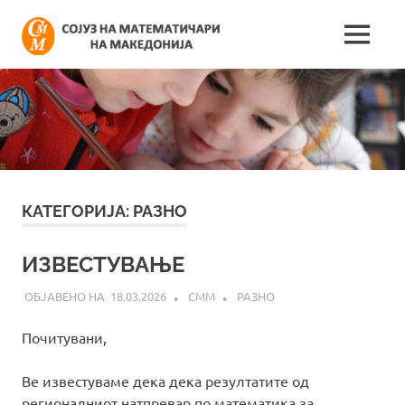
Skip
Сојуз
to
MENU
content
Најнови
на
информации
поврзани
математич
со
работата
на
на
сојузот
Македонија
КАТЕГОРИЈА:
РАЗНО
ИЗВЕСТУВАЊЕ
18.03.2026
СММ
РАЗНО
Почитувани,
Ве известуваме дека дека резултатите од
регионалниот натпревар по математика за