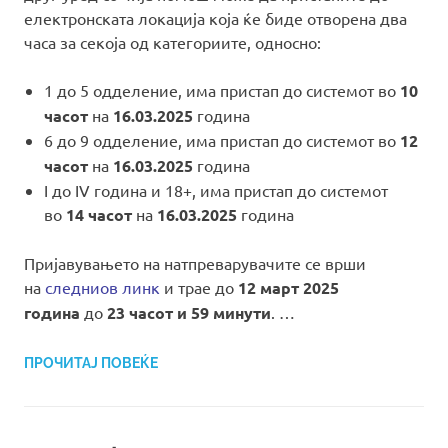
електронската локација која ќе биде отворена два
часа за секоја од категориите, односно:
1 до 5 одделение, има пристап до системот во
10
часот
на
16.03.2025
година
6 до 9 одделение, има пристап до системот во
12
часот
на
16.03.2025
година
I до IV година и 18+, има пристап до системот
во
14 часот
на
16.03.2025
година
Пријавувањето на натпреварувачите се врши
на
следниов линк
и трае до
12 март 2025
година
до
23 часот и 59 минути
. …
ПРОЧИТАЈ ПОВЕЌЕ