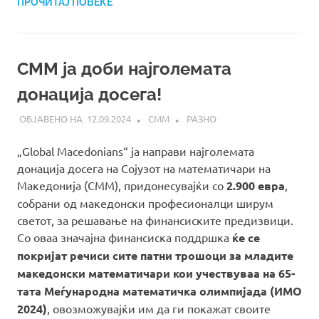
ПРОЧИТАЈ ПОВЕЌЕ
СММ ја доби најголемата
донација досега!
12.09.2024
СММ
РАЗНО
„Global Macedonians“ ја направи најголемата
донација досега на Сојузот на математичари на
Македонија (СММ), придонесувајќи со
2.900 евра
,
собрани од македонски професионалци ширум
светот, за решавање на финансиските предизвици.
Со оваа значајна финансиска поддршка
ќе се
покријат речиси сите патни трошоци за младите
македонски математичари кои учествуваа на 65-
тата Меѓународна математичка олимпијада (ИМО
2024)
, овозможувајќи им да ги покажат своите