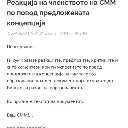
Реакција на членството на СММ
по повод предложената
концепција
31.01.2025
СММ
РАЗНО
Почитувани,
Ги сумиравме реакциите, предлозите, критиките и
сите коментари кои ги испративте по повод
предложената концепција за гимназиско
образование во еден документ кој е испратен до
Бирото за развој на образованието.
Во
прилог
е текстот на документот.
Ваш СММ!…