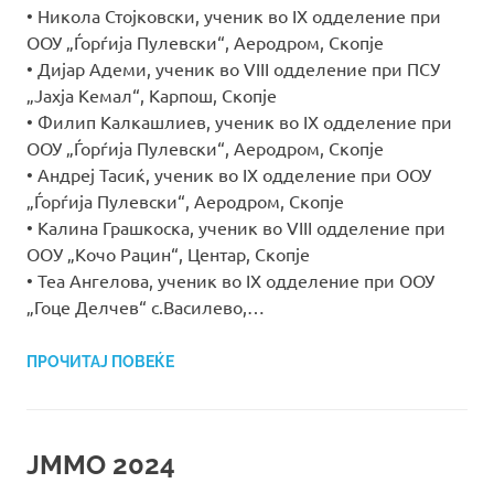
• Никола Стојковски, ученик во IX одделение при
ООУ „Ѓорѓија Пулевски“, Аеродром, Скопје
• Дијар Адеми, ученик во VIII одделение при ПСУ
„Јахја Кемал“, Карпош, Скопје
• Филип Калкашлиев, ученик во IX одделение при
ООУ „Ѓорѓија Пулевски“, Аеродром, Скопје
• Андреј Тасиќ, ученик во IX одделение при ООУ
„Ѓорѓија Пулевски“, Аеродром, Скопје
• Калина Грашкоска, ученик во VIII одделение при
ОOУ „Кочо Рацин“, Центар, Скопје
• Теа Ангелова, ученик во IX одделение при ООУ
„Гоце Делчев“ с.Василево,…
ПРОЧИТАЈ ПОВЕЌЕ
ЈММО 2024