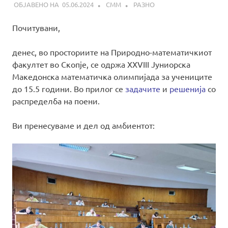
05.06.2024
СММ
РАЗНО
Почитувани,
денес, во просториите на Природно-математичкиот
факултет во Скопје, се одржа XXVIII Јуниорска
Македонска математичка олимпијада за учениците
до 15.5 години. Во прилог се
задачите
и
решенија
со
распределба на поени.
Ви пренесуваме и дел од амбиентот: