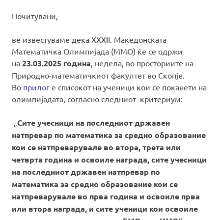
Почитувани,
ве известуваме дека XXXII. Македонската
Математичка Олимпијада (ММО) ќе се одржи
на
23.03.2025 година
, недела, во просториите на
Природно-математичкиот факултет во Скопје.
Во
прилог
е списокот на ученици кои се поканети на
олимпијадата, согласно следниот критериум:
„
Сите учесници на последниот државен
натпревар по математика за средно образование
кои се натпреварувале во втора, трета или
четврта година и освоиле награда, сите
учесници
на последниот државен натпревар по
математика за средно образование кои се
натпреварувале во прва година и освоиле прва
или втора награда, и
сите ученици кои освоиле