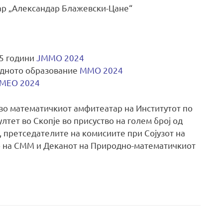
ар „Александар Блажевски-Цане“
,5 години
ЈММО 2024
едното образование
ММО 2024
МЕО 2024
 во математичкиот амфитеатар на Институтот по
тет во Скопје во присуство на голем број од
 претседателите на комисиите при Сојузот на
о на СММ и Деканот на Природно-математичкиот