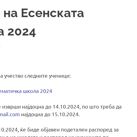
 на Есенската
а 2024
И
а учество следните ученици:
тематичка школа 2024
е изврши најдоцна до 14.10.2024, по што треба да
ail.com
најдоцна до 15.10.2024.
.10.2024, ќе биде објавен подетален распоред за
ање на школата и распоред на учениците по