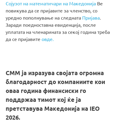
Сојузот на математичари на Македонија
Ве
повикува да се пријавите за членство, со
уредно пополнување на следната
Пријава
.
Заради поедноставна евиденција, после
уплатата на членарината за секој година треба
да се пријавите
овде.
СММ ја изразува својата огромна
благодарност до компаниите кои
оваа година финансиски го
поддржаа тимот кој ќе ја
претставува Македонија на IEO
2026.