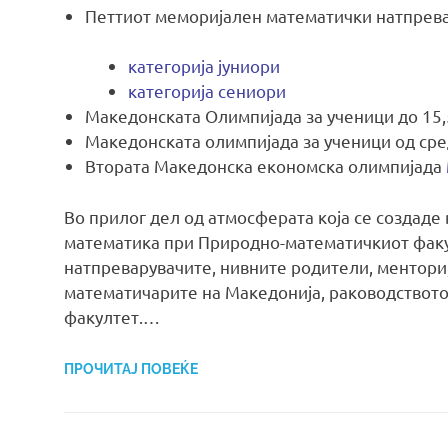
Петтиот меморијален математички натпрев
категорија јуниори
категорија сениори
Македонската Олимпијада за ученици до 15
Македонската олимпијада за ученици од ср
Втората Македонска економска олимпијада
Во прилог дел од атмосферата која се создаде
математика при Природно-математичкиот факул
натпреварувачите, нивните родители, ментори,
математичарите на Македонија, раководствот
факултет.…
ПРОЧИТАЈ ПОВЕЌЕ