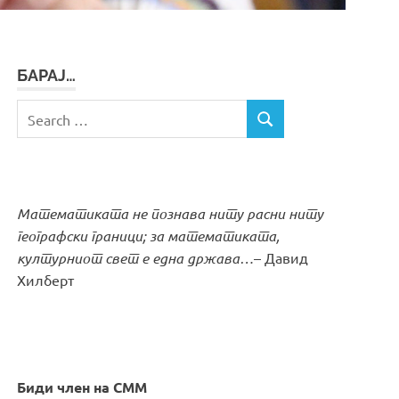
БАРАЈ…
Search
SEARCH
for:
Математиката не познава ниту расни ниту
географски граници; за математиката,
културниот свет е една држава…
– Давид
Хилберт
Биди член на СММ