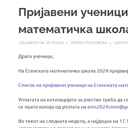
Пријавени ученици
математичка школ
09.10.2024
ИРЕНА СТОЈКОВСКА
ШКОЛ
Драги ученици,
На Есенската математичка школа 2024 пријавиј
Список на пријавени ученици на Есенската ма
Уплатата на котизацијата за учество треба да с
се прати копија од уплтата на
ems2024smm@gm
Во текот на следната недела, а најдоцна на 17
активностите на првиот ден на школата (отвoр