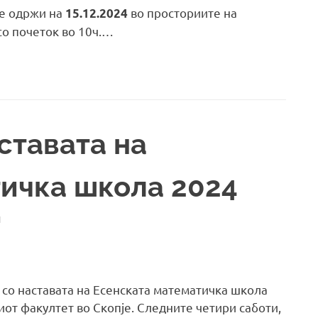
се одржи на
во просториите на
15.12.2024
со почеток во 10ч.…
ставата на
ичка школа 2024
И
 со наставата на Есенската математичка школа
от факултет во Скопје. Следните четири саботи,