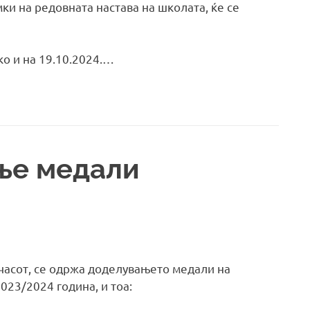
мки на редовната настава на школата, ќе се
ко и на 19.10.2024.…
ње медали
4 часот, се одржа доделувањето медали на
023/2024 година, и тоа: