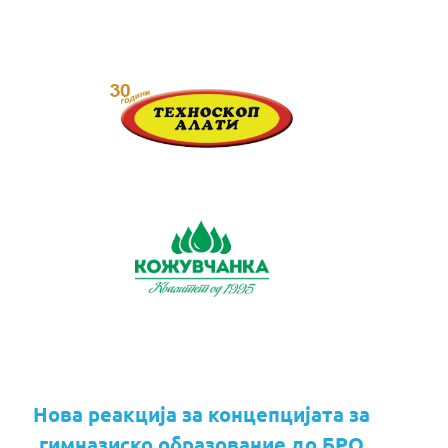
Нова реакција за концепцијата за
гимназиско образование до БРО