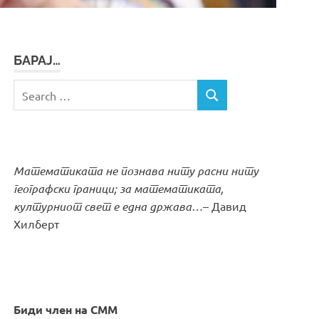
БАРАЈ…
Search
SEARCH
for:
Математиката не познава ниту расни ниту
географски граници; за математиката,
културниот свет е една држава…
– Давид
Хилберт
Биди член на СММ