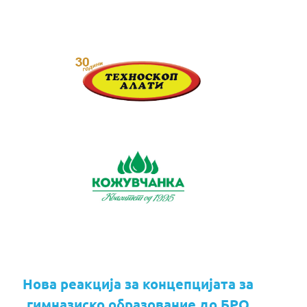
Нова реакција за концепцијата за
гимназиско образование до БРО