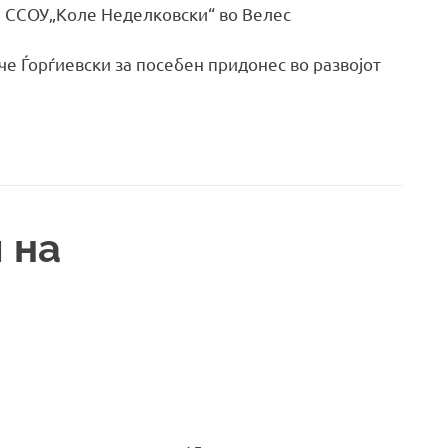
и ССОУ„Коле Неделковски“ во Велес
е Ѓорѓиевски за посебен придонес во развојот
 на