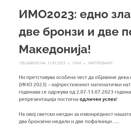
ИМО2023: едно зла
две бронзи и две 
Македонија!
11.07.2023
СММ
НАТПРЕВАРИ
Ни претставува особена чест да објавиме дек
(ИМО 2023)
–
најпрестижниот математички натп
годинава се одржува од 2.07-13.07.2023 година
репрезентација постигна
!
одличен успех
На овој светски мегдан за извонредност нашата
два бронзени медали и две пофалници. …