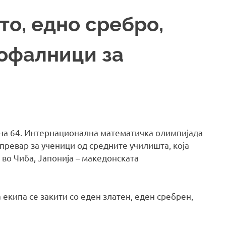
то, едно сребро,
пофалници за
а на 64. Интернационална математичка олимпијада
ревар за ученици од средните училишта, која
 во Чиба, Јапонија – македонската
 екипа се закити со еден златен, еден сребрен,