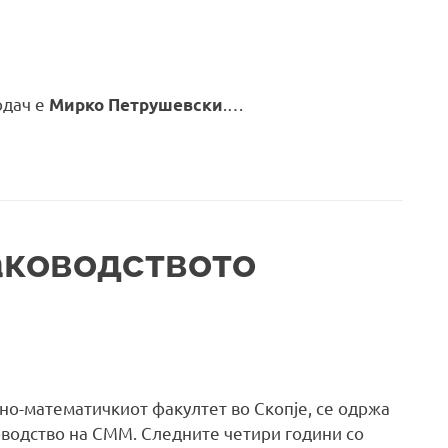
одач е
.…
Мирко Петрушевски
аководството
но-математичкиот факултет во Скопје, се одржа
оводство на СММ. Следните четири години со