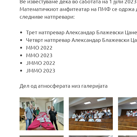
Ве известуваме дека во саботата на 1 јули 2023
Математичкиот амфитеатар на ПМФ се одржа д
следниве натпревари:
Трет натпревар Александар Блажевски Цане,
Четврт натпревар Александар Блажевски Ца
ММО 2022
ММО 2023
ЈММО 2022
ЈММО 2023
Дел од атмосферата низ галеријата