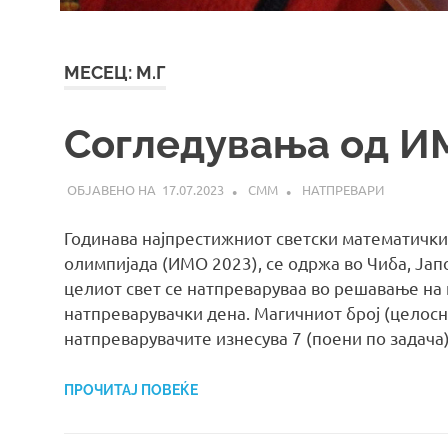
МЕСЕЦ:
М.Г
Согледувања од И
17.07.2023
СММ
НАТПРЕВАРИ
Годинава најпрестижниот светски математички
олимпијада (ИМО 2023), се одржа во Чиба, Јапо
целиот свет се натпреваруваа во решавање на
натпреварувачки дена. Магичниот број (целосно
натпреварувачите изнесува 7 (поени по задача
ПРОЧИТАЈ ПОВЕЌЕ