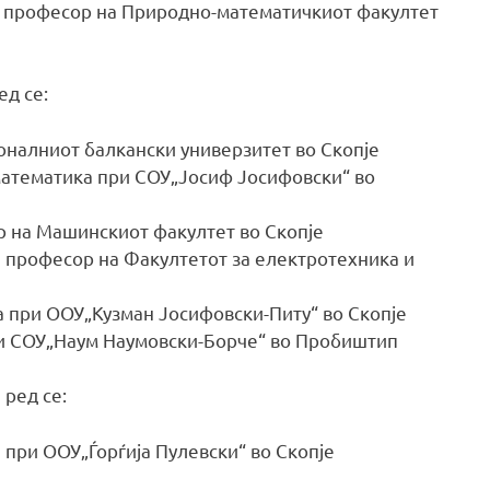
н професор на Природно-математичкиот факултет
ед се:
оналниот балкански универзитет во Скопје
математика при СОУ„Јосиф Јосифовски“ во
 на Машинскиот факултет во Скопје
 професор на Факултетот за електротехника и
 при ООУ„Кузман Јосифовски-Питу“ во Скопје
ри СОУ„Наум Наумовски-Борче“ во Пробиштип
 ред се:
 при ООУ„Ѓорѓија Пулевски“ во Скопје