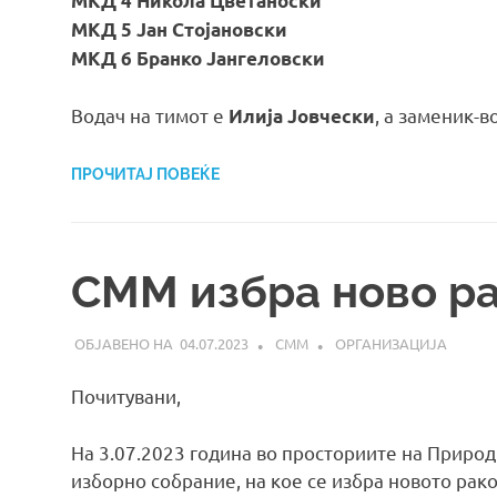
МКД 4 Никола Цветаноски
МКД 5 Јан Стојановски
МКД 6 Бранко Јангеловски
Водач на тимот е
, а заменик-в
Илија Јовчески
ПРОЧИТАЈ ПОВЕЌЕ
СММ избра ново р
04.07.2023
СММ
ОРГАНИЗАЦИЈА
Почитувани,
На 3.07.2023 година во просториите на Природ
изборно собрание, на кое се избра новото рак