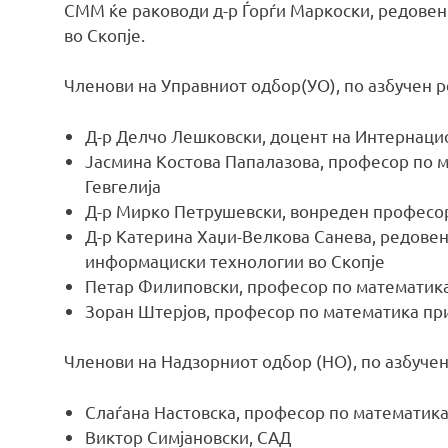
СММ ќе раководи д-р Ѓорѓи Маркоски, редове
во Скопје.
Членови на Управниот одбор(УО), по азбучен р
Д-р Делчо Лешковски, доцент на Интернаци
Јасмина Костова Папалазова, професор по 
Гевгелија
Д-р Мирко Петрушевски, вонреден професор
Д-р Катерина Хаџи-Велкова Санева, редовен
информациски технологии во Скопје
Петар Филиповски, професор по математика
Зоран Штерјов, професор по математика п
Членови на Надзорниот одбор (НО), по азбучен
Слаѓана Настовска, професор по математика
Виктор Симјановски, САД