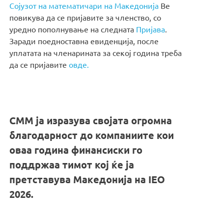
Сојузот на математичари на Македонија
Ве
повикува да се пријавите за членство, со
уредно пополнување на следната
Пријава
.
Заради поедноставна евиденција, после
уплатата на членарината за секој година треба
да се пријавите
овде.
СММ ја изразува својата огромна
благодарност до компаниите кои
оваа година финансиски го
поддржаа тимот кој ќе ја
претставува Македонија на IEO
2026.