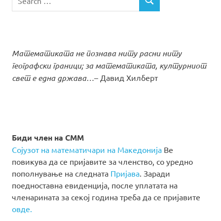
SEARCH
for:
Математиката не познава ниту расни ниту
географски граници; за математиката, културниот
свет е една држава…
– Давид Хилберт
Биди член на СММ
Сојузот на математичари на Македонија
Ве
повикува да се пријавите за членство, со уредно
пополнување на следната
Пријава
. Заради
поедноставна евиденција, после уплатата на
членарината за секој година треба да се пријавите
овде.