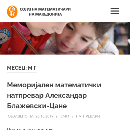
Skip
Сојуз
to
MENU
content
Најнови
на
информации
поврзани
математич
со
работата
на
на
сојузот
Македонија
МЕСЕЦ:
М.Г
Меморијален математички
натпревар Александар
Блажевски-Цане
26.10.2019
СММ
НАТПРЕВАРИ
Почитувани ученици,