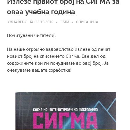
Излезе првиот број на СИГМА за
оваа учебна година
23.10.2019
СММ
СПИСАНИЈА
Почитувани читатели,
На наше огромно задоволство излезе од печат
новиот број на списанието Сигма. Еве дел од
содржините кои ги понудивме во овој број. Ја
очекуваме вашата соработка!