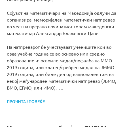
Сојузот на математичари на Македонија одлучи да
организира меморијален математички натпревар
во чест на прерано починатиот голем македонски
математичар Александар Блажевски-Цане.
На натпреварот ќе учествуваат учениците кои во
оваа учебна година се во основно или средно
образование и: освоиле медал/пофалба на ММО
2019 година, или златен/сребрен медал на ЈММО
2019 година, или биле дел од национален тим на
некој меѓународен математички натпревар (ЈБМО,
БМО, ЕГМО, или ИМО). …
ПРОЧИТАЈ ПОВЕЌЕ