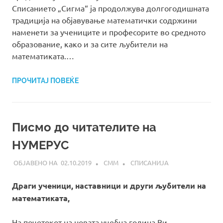
Списанието „Сигма“ ја продолжува долгогодишната
традиција на објавување математички содржини
наменети за учениците и професорите во средното
образование, како и за сите љубители на
математиката.…
ПРОЧИТАЈ ПОВЕЌЕ
Писмо до читателите на
НУМЕРУС
02.10.2019
СММ
СПИСАНИЈА
Драги ученици, наставници и други љубители на
математиката,
На почетокот на новата учебна година Ви