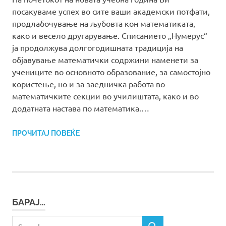
посакуваме успех во сите ваши академски потфати,
продлабочување на љубовта кон математиката,
како и весело другарување. Списанието „Нумерус“
ја продолжува долгогодишната традиција на
објавување математички содржини наменети за
учениците во основното образование, за самостојно
користење, но и за заедничка работа во
математичките секции во училиштата, како и во
додатната настава по математика.…
ПРОЧИТАЈ ПОВЕЌЕ
БАРАЈ…
Search