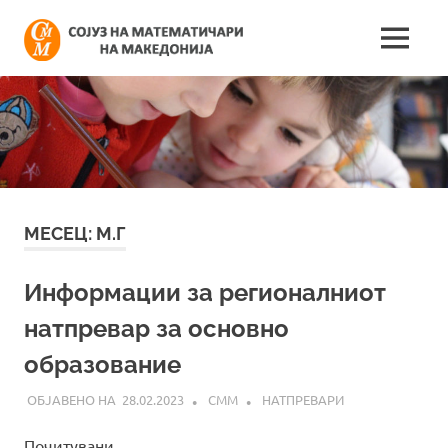
Skip
Сојуз
to
MENU
content
Најнови
на
информации
поврзани
математич
со
работата
на
на
сојузот
Македонија
МЕСЕЦ:
М.Г
Информации за регионалниот
натпревар за основно
образование
28.02.2023
СММ
НАТПРЕВАРИ
Почитувани,