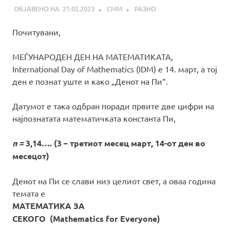
21.02.2023
СММ
РАЗНО
Почитувани,
МЕЃУНАРОДЕН ДЕН НА МАТЕМАТИКАТА,
International Day of Mathematics (IDM) е 14. март, а тој
ден е познат уште и како „Денот на Пи“.
Датумот е така одбран поради првите две цифри на
најпознатата математичката константа Пи,
π =
3,14…. (3 – третиот месец март, 14-от ден во
месецот)
Денот на Пи се слави низ целиот свет, а оваа година
темата е
МАТЕМАТИКА ЗА
СЕКОГО
(Mathematics for Everyone)