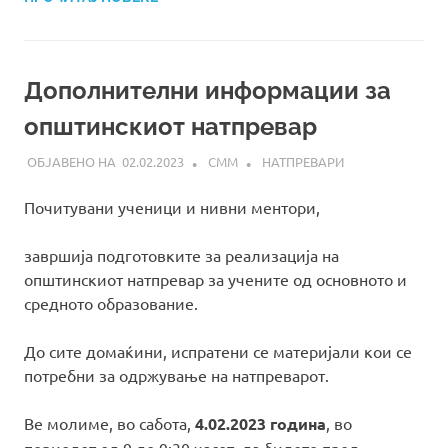
Дополнителни информации за
општинскиот натпревар
02.02.2023
СММ
НАТПРЕВАРИ
Почитувани ученици и нивни ментори,
завршија подготовките за реализација на
општинскиот натпревар за учените од основното и
средното образование.
До сите домаќини, испратени се материјали кои се
потребни за одржување на натпреварот.
Ве молиме, во сабота,
4.02.2023 година
, во
периодот од 9 до 9:30 часот, да бидете пред