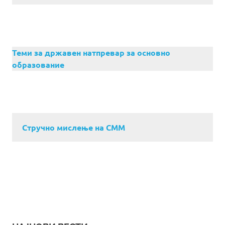
Теми за државен натпревар за основно
образование
Стручно мислење на СММ