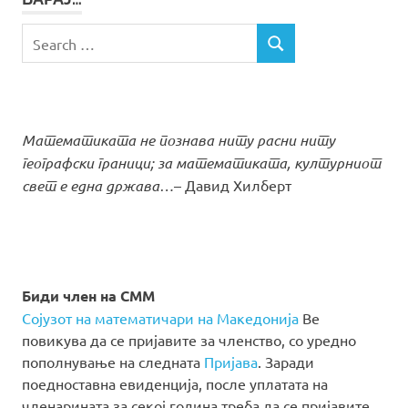
Search
SEARCH
for:
Математиката не познава ниту расни ниту
географски граници; за математиката, културниот
свет е една држава…
– Давид Хилберт
Биди член на СММ
Сојузот на математичари на Македонија
Ве
повикува да се пријавите за членство, со уредно
пополнување на следната
Пријава
. Заради
поедноставна евиденција, после уплатата на
членарината за секој година треба да се пријавите