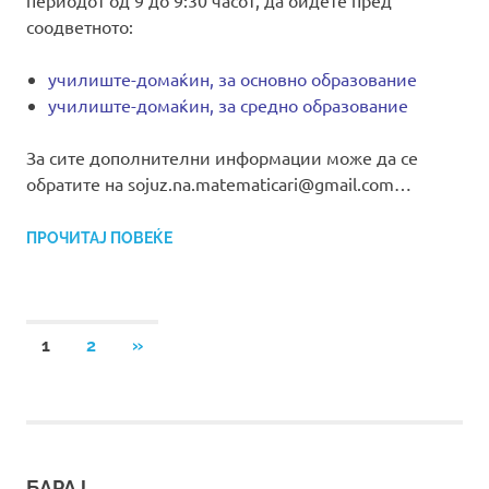
соодветното:
училиште-домаќин, за основно образование
училиште-домаќин, за средно образование
За сите дополнителни информации може да се
обратите на sojuz.na.matematicari@gmail.com…
ПРОЧИТАЈ ПОВЕЌЕ
Posts
NEXT
1
2
»
POSTS
pagination
БАРАЈ…