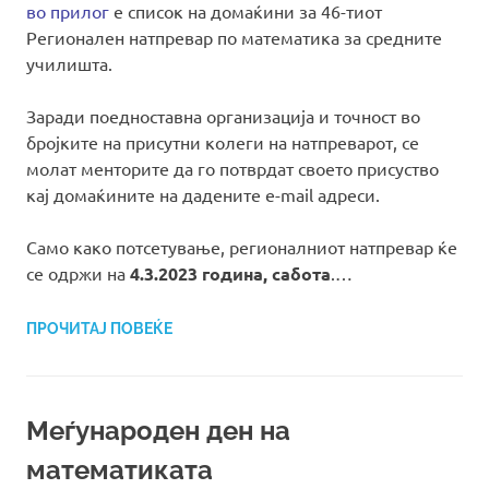
во прилог
е список на домаќини за 46-тиот
Регионален натпревар по математика за средните
училишта.
Заради поедноставна организација и точност во
бројките на присутни колеги на натпреварот, се
молат менторите да го потврдат своето присуство
кај домаќините на дадените e-mail адреси.
Само како потсетување, регионалниот натпревар ќе
се одржи на
4.3.2023 година, сабота
.…
ПРОЧИТАЈ ПОВЕЌЕ
Меѓународен ден на
математиката