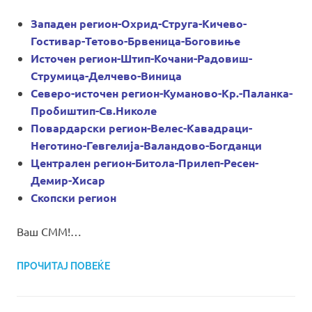
Западен регион-Охрид-Струга-Кичево-
Гостивар-Тетово-Брвеница-Боговиње
Источен регион-Штип-Кочани-Радовиш-
Струмица-Делчево-Виница
Северо-источен регион-Куманово-Кр.-Паланка-
Пробиштип-Св.Николе
Повардарски регион-Велес-Кавадраци-
Неготино-Гевгелија-Валандово-Богданци
Централен регион-Битола-Прилеп-Ресен-
Демир-Хисар
Скопски регион
Ваш СММ!…
ПРОЧИТАЈ ПОВЕЌЕ