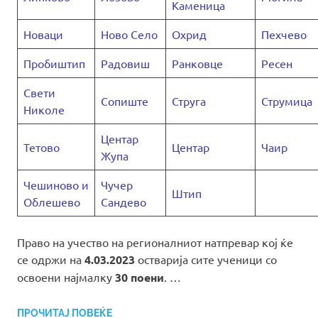
Каменица
Новаци
Ново Село
Охрид
Пехчево
Пробиштип
Радовиш
Ранковце
Ресен
Свети
Сопиште
Струга
Струмица
Николе
Центар
Тетово
Центар
Чаир
Жупа
Чешиново и
Чучер
Штип
Облешево
Сандево
Право на учество на регионалниот натпревар кој ќе
се одржи на
4.03.2023
остварија сите ученици со
освоени најмалку
30 поени
. …
ПРОЧИТАЈ ПОВЕЌЕ