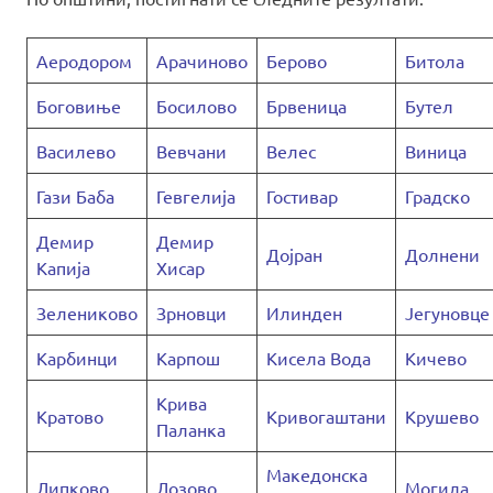
Аеродором
Арачиново
Берово
Битола
Боговиње
Босилово
Брвеница
Бутел
Василево
Вевчани
Велес
Виница
Гази Баба
Гевгелија
Гостивар
Градско
Демир
Демир
Дојран
Долнени
Капија
Хисар
Зелениково
Зрновци
Илинден
Јегуновце
Карбинци
Карпош
Кисела Вода
Кичево
Крива
Кратово
Кривогаштани
Крушево
Паланка
Македонска
Липково
Лозово
Могила