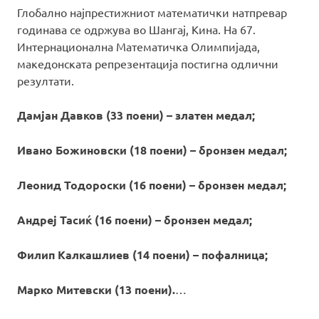
Глобално најпрестижниот математички натпревар
годинава се одржува во Шангај, Кина. На 67.
Интернационална Математичка Олимпијада,
македонската репрезентација постигна одлични
резултати.
Дамјан Давков (33 поени) – златен медал;
Ивано Божиновски (18 поени) – бронзен медал;
Леонид Тодороски (16 поени) – бронзен медал;
Андреј Тасиќ (16 поени) – бронзен медал;
Филип Калкашлиев (14 поени) – пофалница;
Марко Митевски (13 поени).
…