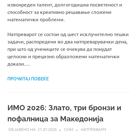
извонреден талент, долгогодишна посветеност и
способност за креативно решавање сложени
математички проблеми.
Натпреварот се состои од шест исклучително тешки
задачи, распоредени во два натпреварувачки дена,
при што од учениците се очекува да понудат
целосни и прецизно образложени математички
докази.…
ПРОЧИТАЈ ПОВЕЌЕ
ИМО 2026: Злато, три бронзи и
пофалница за Македонија
21.07.2026
СММ
НАТПРЕВАРИ