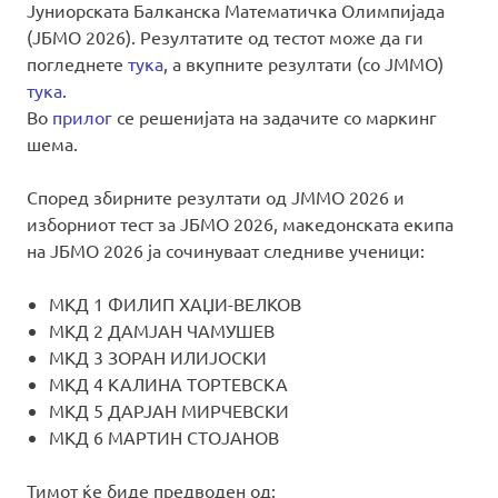
Јуниорската Балканска Математичка Олимпијада
(ЈБМО 2026). Резултатите од тестот може да ги
погледнете
тука
, а вкупните резултати (со ЈММО)
тука
.
Во
прилог
се решенијата на задачите со маркинг
шема.
Според збирните резултати од ЈММО 2026 и
изборниот тест за ЈБМО 2026, македонската екипа
на ЈБМО 2026 ја сочинуваат следниве ученици:
MKД 1 ФИЛИП ХАЏИ-ВЕЛКОВ
MKД 2 ДАМЈАН ЧАМУШЕВ
МКД 3 ЗОРАН ИЛИЈОСКИ
МКД 4 КАЛИНА ТОРТЕВСКА
МКД 5 ДАРЈАН МИРЧЕВСКИ
МКД 6 МАРТИН СТОЈАНОВ
Тимот ќе биде предводен од: