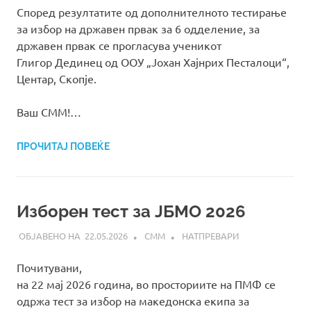
Според резултатите од дополнителното тестирање
за избор на државен првак за 6 одделение, за
државен првак се прогласува ученикот
Глигор Дединец од ОOУ „Јохан Хајнрих Песталоци“,
Центар, Скопје.
Ваш СММ!…
ПРОЧИТАЈ ПОВЕЌЕ
Изборен тест за ЈБМО 2026
22.05.2026
СММ
НАТПРЕВАРИ
Почитувани,
на 22 мај 2026 година, во просториите на ПМФ се
одржа тест за избор на македонска екипа за