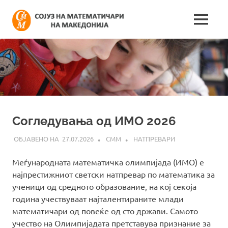
Skip
Сојуз
to
MENU
content
Најнови
на
информации
поврзани
математич
со
работата
на
на
сојузот
Македонија
Согледувања од ИМО 2026
27.07.2026
СММ
НАТПРЕВАРИ
Меѓународната математичка олимпијада (ИМО) е
најпрестижниот светски натпревар по математика за
ученици од средното образование, на кој секоја
година учествуваат најталентираните млади
математичари од повеќе од сто држави. Самото
учество на Олимпијадата претставува признание за