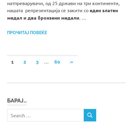
натпреварувачи, од 25 држави на три континенти,
нашата репрезентација се закити со
еден златен
медал и
два бронзени медали
. …
ПРОЧИТАЈ ПОВЕЌЕ
Posts
…
NEXT
1
2
3
60
»
POSTS
pagination
БАРАЈ…
Search
SEARCH
for: