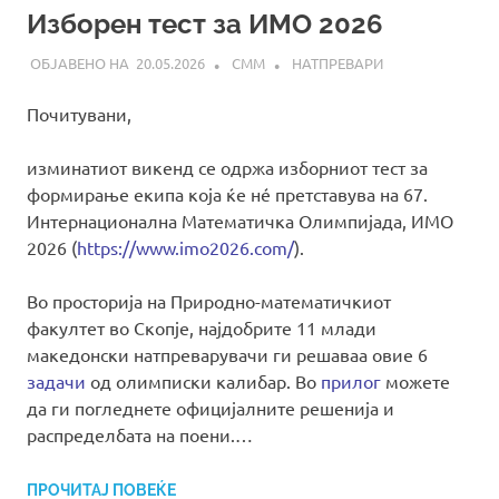
Изборен тест за ИМО 2026
20.05.2026
СММ
НАТПРЕВАРИ
Почитувани,
изминатиот викенд се одржа изборниот тест за
формирање екипа која ќе нé претставува на 67.
Интернационална Математичка Олимпијада, ИМО
2026 (
https://www.imo2026.com/
).
Во просторија на Природно-математичкиот
факултет во Скопје, најдобрите 11 млади
македонски натпреварувачи ги решаваa овие 6
задачи
од олимписки калибар. Во
прилог
можете
да ги погледнете официјалните решенија и
распределбата на поени.…
ПРОЧИТАЈ ПОВЕЌЕ