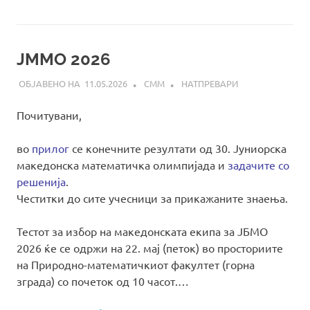
ЈММО 2026
11.05.2026
СММ
НАТПРЕВАРИ
Почитувани,
во
прилог
се конечните резултати од 30. Јуниорска
македонска математичка олимпијада и
задачите со
решенија
.
Честитки до сите учесници за прикажаните знаења.
Тестот за избор на македонската екипа за ЈБМО
2026 ќе се одржи на 22. мај (петок) во просториите
на Природно-математичкиот факултет (горна
зграда) со почеток од 10 часот.…