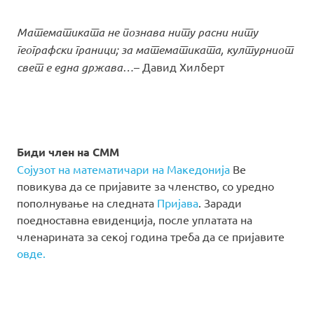
Математиката не познава ниту расни ниту
географски граници; за математиката, културниот
свет е една држава…
– Давид Хилберт
Биди член на СММ
Сојузот на математичари на Македонија
Ве
повикува да се пријавите за членство, со уредно
пополнување на следната
Пријава
. Заради
поедноставна евиденција, после уплатата на
членарината за секој година треба да се пријавите
овде.