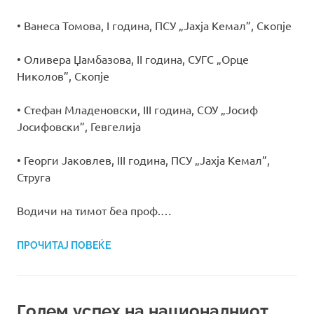
• Ванеса Томова, I година, ПСУ „Јахја Кемал”, Скопје
• Оливера Џамбазова, II година, СУГС „Орце
Николов”, Скопје
• Стефан Младеновски, III година, СОУ „Јосиф
Јосифовски”, Гевгелија
• Георги Јаковлев, III година, ПСУ „Јахја Кемал”,
Струга
Водичи на тимот беа проф.…
ПРОЧИТАЈ ПОВЕЌЕ
Голем успех на националниот