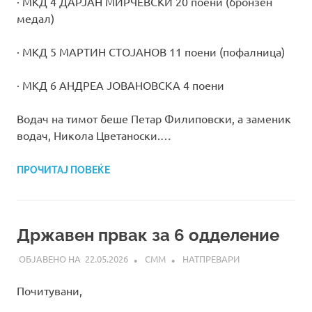
· МКД 4 ДАРЈАН МИРЧЕВСКИ 20 поени (бронзен
медал)
· МКД 5 МАРТИН СТОЈАНОВ 11 поени (пофалница)
· МКД 6 АНДРЕА ЈОВАНОВСКА 4 поени
Водач на тимот беше Петар Филиповски, а заменик
водач, Никола Цветаноски.…
ПРОЧИТАЈ ПОВЕЌЕ
Државен првак за 6 одделение
22.05.2026
СММ
НАТПРЕВАРИ
Почитувани,