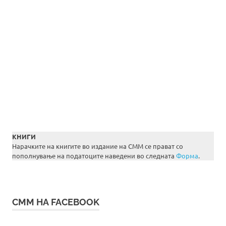
КНИГИ
Нарачките на книгите во издание на СММ се прават со
пополнување на податоците наведени во следната
Форма
.
СММ НА FACEBOOK