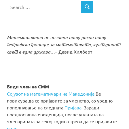
Search
SEARCH
for:
Математиката не познава ниту расни ниту
географски граници; за математиката, културниот
свет е една држава…
– Давид Хилберт
Биди член на СММ
Сојузот на математичари на Македонија
Ве
повикува да се пријавите за членство, со уредно
пополнување на следната
Пријава
. Заради
поедноставна евиденција, после уплатата на
членарината за секој година треба да се пријавите
овде.