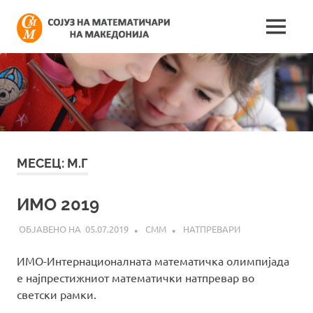
Skip
Сојуз
to
MENU
content
Најнови
на
информации
поврзани
математич
со
работата
на
на
сојузот
Македонија
МЕСЕЦ:
М.Г
ИМО 2019
05.07.2019
СММ
НАТПРЕВАРИ
ИМО-Интернационалната математичка олимпијада
е најпрестижниот математички натпревар во
светски рамки.