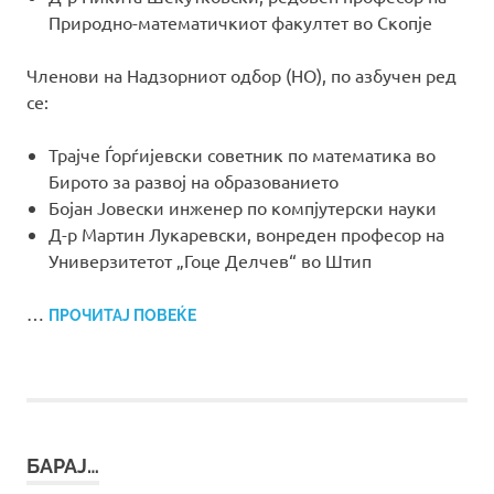
Природно-математичкиот факултет во Скопје
Членови на Надзорниот одбор (НО), по азбучен ред
се:
Трајче Ѓорѓијевски советник по математика во
Бирото за развој на образованието
Бојан Јовески инженер по компјутерски науки
Д-р Мартин Лукаревски, вонреден професор на
Универзитетот „Гоце Делчев“ во Штип
…
ПРОЧИТАЈ ПОВЕЌЕ
БАРАЈ…