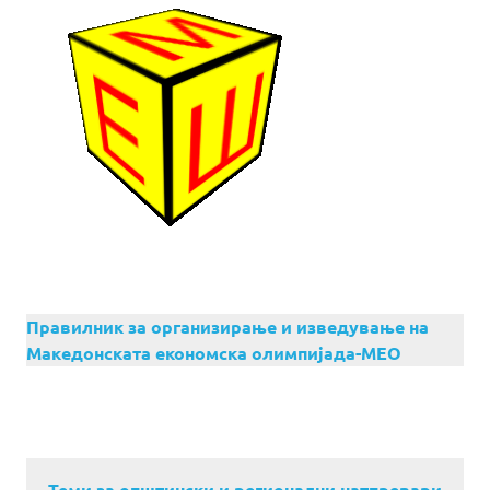
Правилник за организирање и изведување на
Македонската економска олимпијада-МЕО
Теми за општински и регионални натпревари