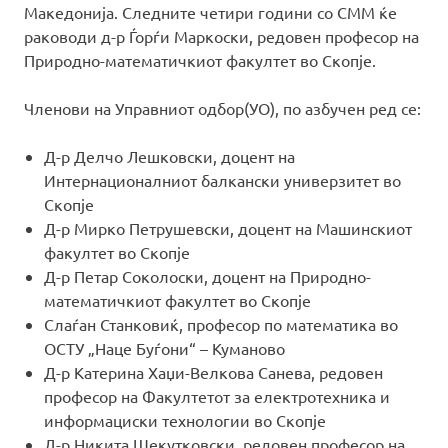
Македонија. Следните четири години со СММ ќе
раководи д-р Ѓорѓи Маркоски, редовен професор на
Природно-математичкиот факултет во Скопје.
Членови на Управниот одбор(УО), по азбучен ред се:
Д-р Делчо Лешковски, доцент на
Интернационалниот балкански универзитет во
Скопје
Д-р Мирко Петрушевски, доцент на Машинскиот
факултет во Скопје
Д-р Петар Соколоски, доцент на Природно-
математичкиот факултет во Скопје
Слаѓан Станковиќ, професор по математика во
ОСТУ „Наце Буѓони“ – Куманово
Д-р Катерина Хаџи-Велкова Санева, редовен
професор на Факултетот за електротехника и
информациски технологии во Скопје
Д-р Никита Шекутковски, редовен професор на