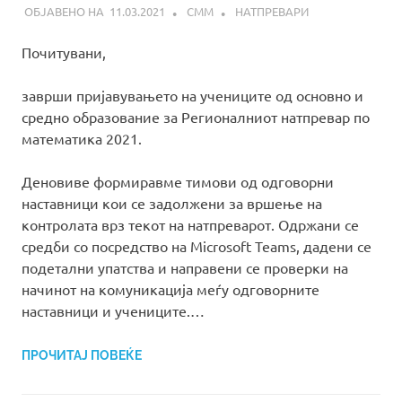
11.03.2021
СММ
НАТПРЕВАРИ
Почитувани,
заврши пријавувањето на учениците од основно и
средно образование за Регионалниот натпревар по
математика 2021.
Деновиве формиравме тимови од одговорни
наставници кои се задолжени за вршење на
контролата врз текот на натпреварот. Одржани се
средби со посредство на Microsoft Teams, дадени се
подетални упатства и направени се проверки на
начинот на комуникација меѓу одговорните
наставници и учениците.…
ПРОЧИТАЈ ПОВЕЌЕ