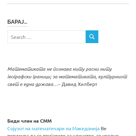
БАРАЈ…
Search
SEARCH
for:
Математиката не познава ниту расни ниту
географски граници; за математиката, културниот
свет е една држава…
– Давид Хилберт
Биди член на СММ
Сојузот на математичари на Македонија
Ве
повикува да се пријавите за членство, со уредно