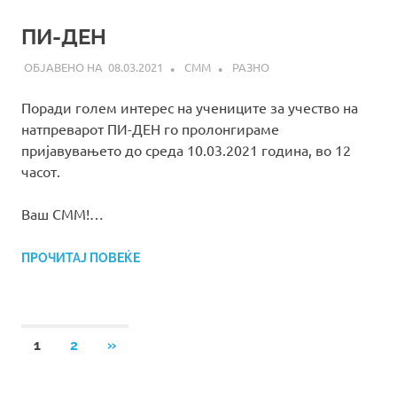
ПИ-ДЕН
08.03.2021
СММ
РАЗНО
Поради голем интерес на учениците за учество на
натпреварот ПИ-ДЕН го пролонгираме
пријавувањето до среда 10.03.2021 година, во 12
часот.
Ваш СММ!…
ПРОЧИТАЈ ПОВЕЌЕ
Posts
NEXT
1
2
»
POSTS
pagination