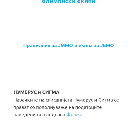
олимписки екипи
Правилник за ЈММО и екипа за ЈБМО
НУМЕРУС и СИГМА
Нарачките на списанијата Нумерус и Сигма се
прават со пополнување на податоците
наведени во следнава
Форма
.