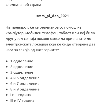
следната веб страна
smm_pi_den_2021
Натпреварот, ќе се реализира со помош на
компјутер, мобилен телефон, таблет или кој било
друг уред со чија помош може да пристапите до
електронската локација која ќе биде отворена два
часа за секоја од категориите:
1 одделение
2 одделение
3 одделение
4 и 5 одделение
6 и 7 одделение
8 и 9 одделение
I и II година
III и IV година