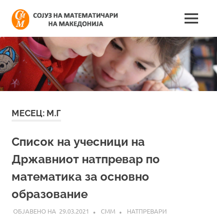
Skip
Сојуз
to
MENU
content
Најнови
на
информации
поврзани
математич
со
работата
на
на
сојузот
Македонија
МЕСЕЦ:
М.Г
Список на учесници на
Државниот натпревар по
математика за основно
образование
29.03.2021
СММ
НАТПРЕВАРИ