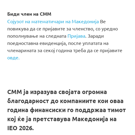
Биди член на СММ
Сојузот на математичари на Македонија
Ве
повикува да се пријавите за членство, со уредно
пополнување на следната
Пријава
. Заради
поедноставна евиденција, после уплатата на
членарината за секој година треба да се пријавите
овде.
СММ ја изразува својата огромна
благодарност до компаниите кои оваа
година финансиски го поддржаа тимот
кој ќе ја претставува Македонија на
IEO 2026.