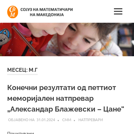
Skip
Сојуз
to
MENU
content
Најнови
на
информации
поврзани
математич
со
работата
на
на
сојузот
Македонија
МЕСЕЦ:
М.Г
Конечни резултати од петтиот
меморијален натпревар
„Александар Блажевски – Цане“
31.01.2024
СММ
НАТПРЕВАРИ
Почитувани,