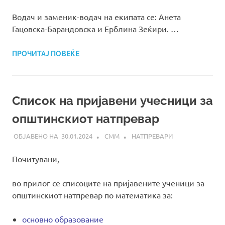
Водач и заменик-водач на екипата се: Анета
Гацовска-Барандовска и Ерблина Зеќири. …
ПРОЧИТАЈ ПОВЕЌЕ
Список на пријавени учесници за
општинскиот натпревар
30.01.2024
СММ
НАТПРЕВАРИ
Почитувани,
во прилог се списоците на пријавените ученици за
општинскиот натпревар по математика за:
основно образование