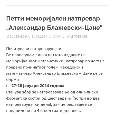
Петти меморијален натпревар
„Александар Блажевски-Цане“
11.01.2024
СММ
НАТПРЕВАРИ
Почитувани натпреварувачи,
Ве известуваме дека петтото издание на
меморијалниот математички натпревар во чест на
прерано починатиот голем македонски
математичар Александар Блажевски – Цане ќе се
одржи
на
27-28 јануари 2024 година
.
Станува збор за натпреварување од олимписки
формат: се состои од шест задачи (по три во два
натпреварувачки дена), за чие решавање се
предвидени по 4 и пол саати дневно.…