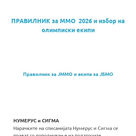
ПРАВИЛНИК за ММО 2026 и избор на
олимписки екипи
Правилник за ЈММО и екипа за ЈБМО
НУМЕРУС и СИГМА
Нарачките на списанијата Нумерус и Сигма се
прават со пополнување на податоците