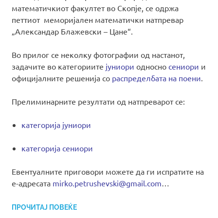
математичкиот факултет во Скопје, се одржа
петтиот меморијален математички натпревар
„Александар Блажевски – Цане“.
Во прилог се неколку фотографии од настанот,
задачите во категориите
јуниори
односно
сениори
и
официјалните решенија со
распределбата на поени
.
Прелиминарните резултати од натпреварот се:
категорија јуниори
категорија сениори
Евентуалните приговори можете да ги испратите на
е-адресата
mirko.petrushevski@gmail.com
…
ПРОЧИТАЈ ПОВЕЌЕ