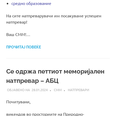
средно образование
На сите натпреварувачи им посакуваме успешен
натпревар!
Ваш СММ!…
ПРОЧИТАЈ ПОВЕЌЕ
Се одржа петтиот меморијален
натпревар – АБЦ
28.01.2024
СММ
НАТПРЕВАРИ
Почитувани,
викендов во просториите на Природно-