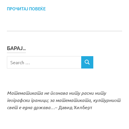
ПРОЧИТАЈ ПОВЕЌЕ
БАРАЈ…
Search
SEARCH
for:
Математиката не познава ниту расни ниту
географски граници; за математиката, културниот
свет е една држава…
– Давид Хилберт