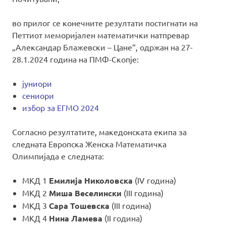
во прилог се конечните резултати постигнати на
Петтиот меморијален математички натпревар
„Александар Блажевски – Цане“, одржан на 27-
28.1.2024 година на ПМФ-Скопје:
јуниори
сениори
избор за ЕГМО 2024
Согласно резултатите, македонската екипа за
следната Европска Женска Математичка
Олимпијада е следната:
МКД 1
Емилија Николовска
(IV година)
МКД 2
Миша Веселински
(III година)
МКД 3
Сара Тошевска
(III година)
МКД 4
Нина Ламева
(II година)