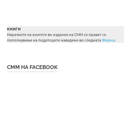
КНИГИ
Нарачките на книгите во издание на СММ се прават со
пополнување на податоците наведени во следната
Форма
.
СММ НА FACEBOOK