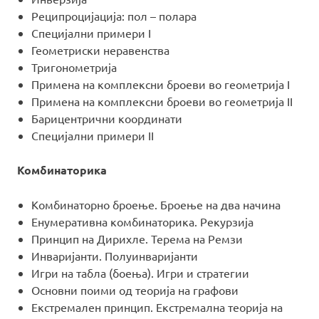
Реципроцијација: пол – полара
Специјални примери I
Геометриски неравенства
Тригонометрија
Примена на комплексни броеви во геометрија I
Примена на комплексни броеви во геометрија II
Барицентрични координати
Специјални примери II
Комбинаторика
Комбинаторно броење. Броење на два начина
Енумеративна комбинаторика. Рекурзија
Принцип на Дирихле. Терема на Ремзи
Инваријанти. Полуинваријанти
Игри на табла (боења). Игри и стратегии
Основни поими од теорија на графови
Екстремален принцип. Екстремална теорија на