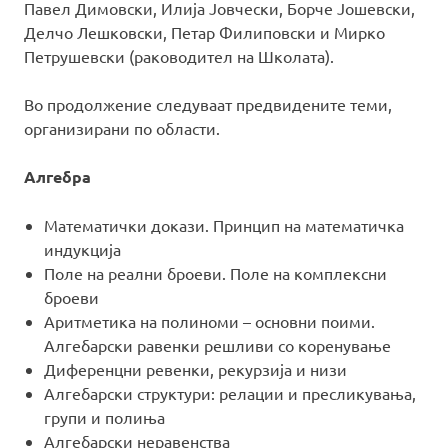
Павел Димовски, Илија Јовчески, Борче Јошевски,
Делчо Лешковски, Петар Филиповски и Мирко
Петрушевски (раководител на Школата).
Во продолжение следуваат предвидените теми,
организирани по области.
Алгебра
Математички докази. Принцип на математичка
индукција
Поле на реални броеви. Поле на комплексни
броеви
Аритметика на полиноми – основни поими.
Алгебарски равенки решливи со коренување
Диференцни ревенки, рекурзија и низи
Алгебарски структури: релации и пресликувања,
групи и полиња
Алгебарски неравенства