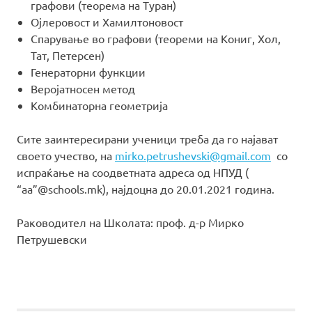
графови (теорема на Туран)
Ојлеровост и Хамилтоновост
Спарување во графови (теореми на Кониг, Хол,
Тат, Петерсен)
Генераторни функции
Веројатносен метод
Комбинаторна геометрија
Сите заинтересирани ученици треба да го најават
своето учество, на
mirko.petrushevski@gmail.com
со
испраќање на соодветната адреса од НПУД (
“aa”@schools.mk), најдоцна до 20.01.2021 година.
Раководител на Школата: проф. д-р Мирко
Петрушевски