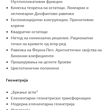
Мултипликативни функции
Кинеска теорема на остатоци. Линеарни и
нелинеарни Диофантови равенки
Експоненцијални конгруенции. Примитивни
корени
Квадратни остатоци
Метод на минимално решение. Рационални
точки на кривите од втор ред
Равенка на Ферма-Пел. Аритметички својства на
биномни коефициенти
Проширувања на целите броеви
Циклотомични полиноми
Геометрија
„Бркање агли“
Елементарни геометриски трансформации
Модерна елементарна геометрија
Инверзија