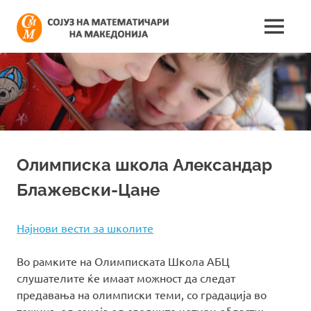
Skip
Сојуз
to
MENU
content
Најнови
на
информации
поврзани
математич
со
работата
на
на
сојузот
Македонија
Олимписка школа Александар
Блажевски-Цане
Најнови вести за школите
Во рамките на Олимписката Школа АБЦ
слушателите ќе имаат можност да следат
предавања на олимписки теми, со градација во