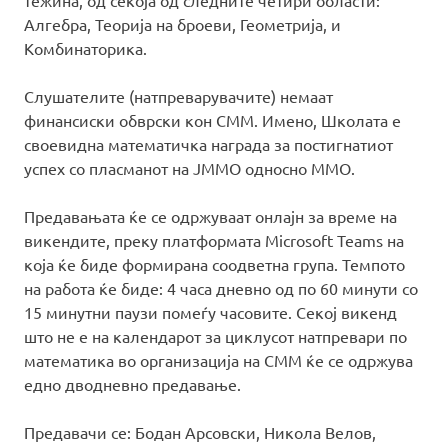
тежина, од секоја од следните четири области:
Алгебра, Теорија на броеви, Геометрија, и
Комбинаторика.
Слушателите (натпреварувачите) немаат
финансиски обврски кон СММ. Имено, Школата е
своевидна математичка награда за постигнатиот
успех со пласманот на ЈММО односно ММО.
Предавањата ќе се одржуваат онлајн за време на
викендите, преку платформата Microsoft Teams на
која ќе биде формирана соодветна група. Темпото
на работа ќе биде: 4 часа дневно од по 60 минути со
15 минутни паузи помеѓу часовите. Секој викенд
што не е на календарот за циклусот натпревари по
математика во организација на СММ ќе се одржува
едно дводневно предавање.
Предавачи се: Бодан Арсовски, Никола Велов,