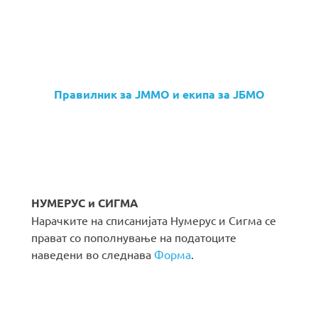
Правилник за ЈММО и екипа за ЈБМО
НУМЕРУС и СИГМА
Нарачките на списанијата Нумерус и Сигма се
прават со пополнување на податоците
наведени во следнава
Форма
.