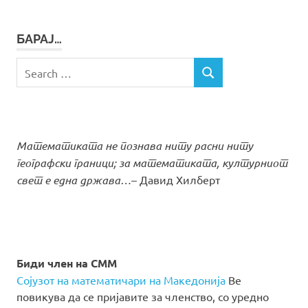
БАРАЈ…
Search
SEARCH
for:
Математиката не познава ниту расни ниту
географски граници; за математиката, културниот
свет е една држава…
– Давид Хилберт
Биди член на СММ
Сојузот на математичари на Македонија
Ве
повикува да се пријавите за членство, со уредно