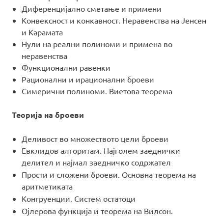
Диференцијално сметање и примени
Конвексност и конкавност. Неравенства на Јенсен
и Карамата
Нули на реални полиноми и примена во
неравенства
Функционални равенки
Рационални и ирационални броеви
Симерични полиноми. Виетова теорема
Теорија на броеви
Деливост во множеството цели броеви
Евклидов алгоритам. Најголем заеднички
делител и најмал заедничко содржател
Прости и сложени броеви. Основна теорема на
аритметиката
Конгруенции. Систем остатоци
Ојлерова функција и теорема на Вилсон.