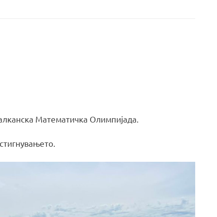
Балканска Математичка Олимпијада.
истигнувањето.