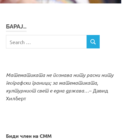
БАРАЈ…
Search
SEARCH
for:
Математиката не познава ниту расни ниту
географски граници; за математиката,
културниот свет е една држава…
– Давид
Хилберт
Биди член на СММ