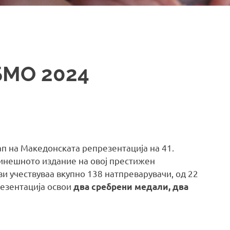
БМО 2024
п на Македонската репрезентација на 41.
инешното издание на овој престижен
и учествуваа вкупно 138 натпреварувачи, од 22
резентација освои
два сребрени медали, два