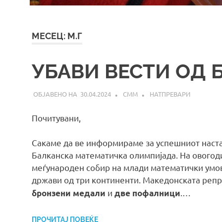
МЕСЕЦ:
М.Г
УБАВИ ВЕСТИ ОД 
30.04.2024
СММ
НАТПРЕВАРИ
Почитувани,
Сакаме да ве информираме за успешниот наста
Балканска математичка олимпијада. На овогод
меѓународен собир на млади математички умов
држави од три континенти. Македонската реп
и
.…
бронзени медали
две пофалници
ПРОЧИТАЈ ПОВЕЌЕ