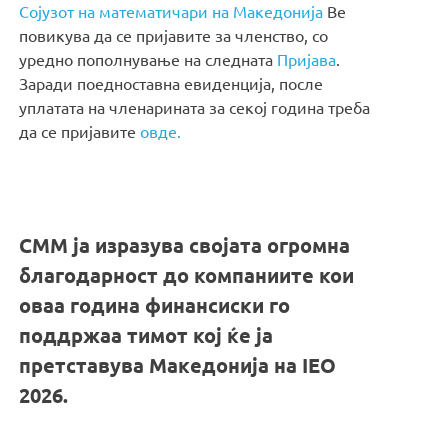
Сојузот на математичари на Македонија
Ве
повикува да се пријавите за членство, со
уредно пополнување на следната
Пријава
.
Заради поедноставна евиденција, после
уплатата на членарината за секој година треба
да се пријавите
овде.
СММ ја изразува својата огромна
благодарност до компаниите кои
оваа година финансиски го
поддржаа тимот кој ќе ја
претставува Македонија на IEO
2026.