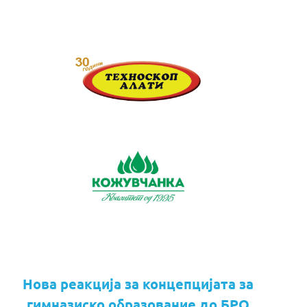
Нова реакција за концепцијата за
гимназиско образование до БРО