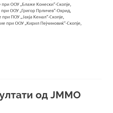
е при ООУ „Блаже Конески“-Скопје,
е при ООУ „Григор Прличев“-Охрид,
 при ПОУ „Јахја Кемал“-Скопје,
ие при ООУ „Кирил Пејчиновиќ“-Скопје,
ултати од ЈММО