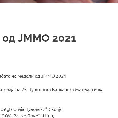
 од ЈММО 2021
лбата на медали од ЈММО 2021.
та земја на 25. Јуниорска Балканска Математичка
ОУ ,,Ѓорѓија Пулевски”-Скопје,
и ООУ „Ванчо Прке“-Штип,