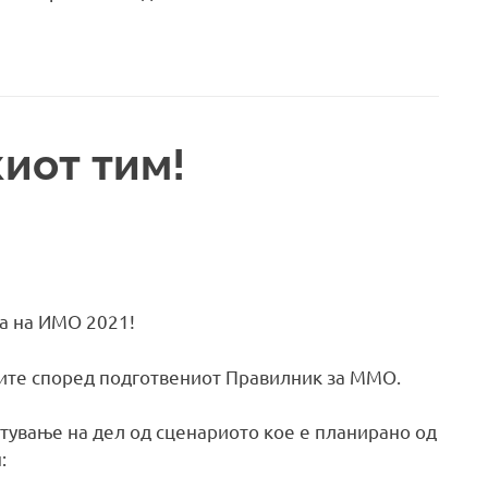
иот тим!
ва на ИМО 2021!
ите според подготвениот Правилник за ММО.
етување на дел од сценариото кое е планирано од
: