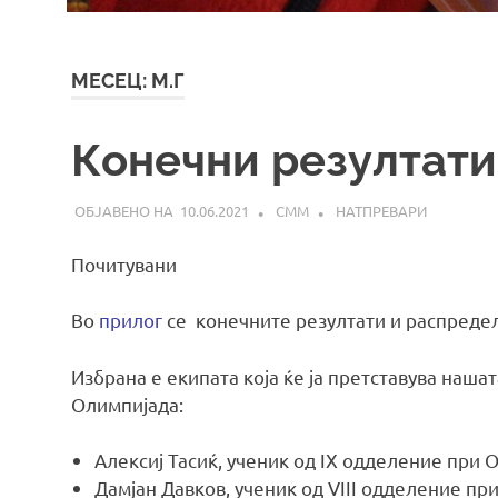
МЕСЕЦ:
М.Г
Конечни резултати
10.06.2021
СММ
НАТПРЕВАРИ
Почитувани
Во
прилог
се конечните резултати и распреде
Избрана e екипата која ќе ја претставува наша
Олимпијада:
Алексиј Тасиќ, ученик од IX одделение при О
Дамјан Давков, ученик од VIII одделение пр