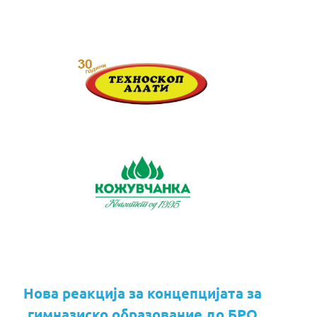
Нова реакција за концепцијата за
гимназиско образование до БРО