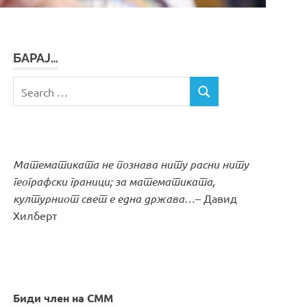
БАРАЈ…
Search
SEARCH
for:
Математиката не познава ниту расни ниту
географски граници; за математиката,
културниот свет е една држава…
– Давид
Хилберт
Биди член на СММ