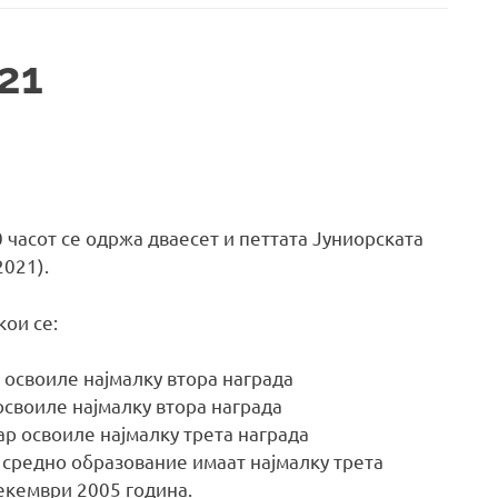
21
 часот се одржа дваесет и петтата Јуниорската
021).
кои се:
освоиле најмалку втора награда
своиле најмалку втора награда
р освоиле најмалку трета награда
 средно образование имаат најмалку трета
Декември 2005 година.