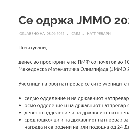
Се одржа ЈММО 20
08.06.2021
СММ
НАТПРЕВАРИ
Почитувани,
денес во просториите на ПМФ со почеток во 10
Македонска Математичка Олимпијада (ЈММО 2
Учесници на овој натпревар се сите учениците 
седмо одделение и на државниот натпревар 
осмо одделение и на државниот натпревар о
деветто одделение и на државниот натпрева
средношколци и на државниот натпревар за
награда и се родени на или подоцна од 24 