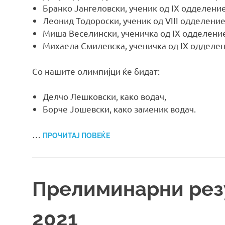
Бранко Јангеловски, ученик од IX одделени
Леонид Тодороски, ученик од VIII одделени
Миша Веселински, ученичка од IX одделение
Михаела Смилевска, ученичка од IX одделен
Со нашите олимпијци ќе бидат:
Делчо Лешковски, како водач,
Борче Јошевски, како заменик водач.
…
ПРОЧИТАЈ ПОВЕЌЕ
Прелиминарни рез
2021