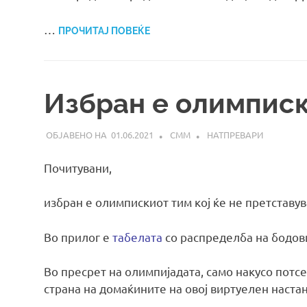
…
ПРОЧИТАЈ ПОВЕЌЕ
Избран е олимписк
01.06.2021
СММ
НАТПРЕВАРИ
Почитувани,
избран е олимпискиот тим кој ќе не претставу
Во прилог е
табелата
со распределба на бодов
Во пресрет на олимпијадата, само накусо потс
страна на домаќините на овој виртуелен настан