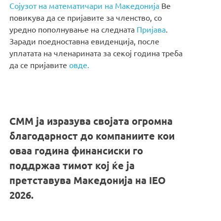
Сојузот на математичари на Македонија
Ве
повикува да се пријавите за членство, со
уредно пополнување на следната
Пријава
.
Заради поедноставна евиденција, после
уплатата на членарината за секој година треба
да се пријавите
овде.
СММ ја изразува својата огромна
благодарност до компаниите кои
оваа година финансиски го
поддржаа тимот кој ќе ја
претставува Македонија на IEO
2026.