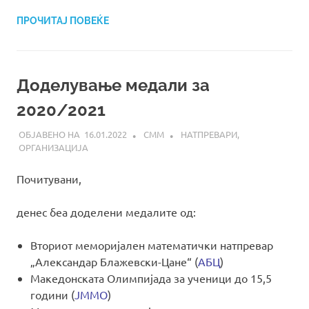
ПРОЧИТАЈ ПОВЕЌЕ
Доделување медали за
2020/2021
16.01.2022
СММ
НАТПРЕВАРИ
,
ОРГАНИЗАЦИЈА
Почитувани,
денес беа доделени медалите од:
Вториот меморијален математички натпревар
„Александар Блажевски-Цане“ (
АБЦ
)
Македонската Олимпијада за ученици до 15,5
години (
ЈММО
)