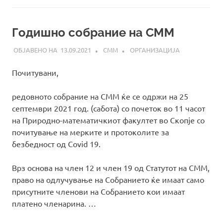
Годишно собрание на СММ
13.09.2021
СММ
ОРГАНИЗАЦИЈА
Почитувани,
редовното собрание на СММ ќе се одржи на 25
септември 2021 год. (сабота) со почеток во 11 часот
на Природно-математичкиот факултет во Скопје со
почитување на мерките и протоколите за
безбедност од Covid 19.
Врз основа на член 12 и член 19 од Статутот на СММ,
право на одлучување на Собранието ќе имаат само
присутните членови на Собранието кои имаат
платено членарина. …