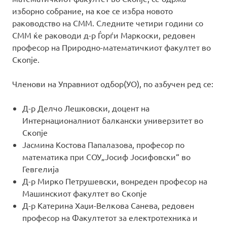
изборно собрание, на кое се избра новото
раководство на СММ. Следните четири години со
СММ ќе раководи д-р Ѓорѓи Маркоски, редовен
професор на Природно-математичкиот факултет во
Скопје.
Членови на Управниот одбор(УО), по азбучен ред се:
Д-р Делчо Лешковски, доцент на
Интернационалниот балкански универзитет во
Скопје
Јасмина Костова Папалазова, професор по
математика при СОУ„Јосиф Јосифовски“ во
Гевгелија
Д-р Мирко Петрушевски, вонреден професор на
Машинскиот факултет во Скопје
Д-р Катерина Хаџи-Велкова Санева, редовен
професор на Факултетот за електротехника и