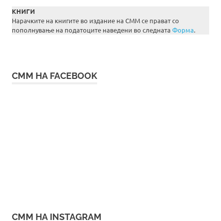
КНИГИ
Нарачките на книгите во издание на СММ се прават со
пополнување на податоците наведени во следната
Форма
.
СММ НА FACEBOOK
СММ НА INSTAGRAM