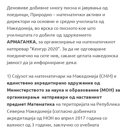
Деновиве добивме многу писма и јавувања од
поединци, Природно – математички активи и
директори на основни и средни училишта од
Македонија, во врска со писмото кое што
училиштата го добиле од здружението
АРМАГАНКА
, за организирање на математичкиот
натпревар “Кенгур 2020”. За да не одговараме
поединечно на сите нив, сакаме целата македонска
јавност да ја информираме дека:
1) Сојузот на математичари на Македонија (СММ) е
единствено акредитирано здружение
од
Министерството за наука и образование (МОН) за
организирање натпревари од наставниот
предмет Математика
на територијата на Република
Северна Македонија (согласно добиената
акредитација од МОН во април 2017 година со
важност од 3 години, заклучно со учебната