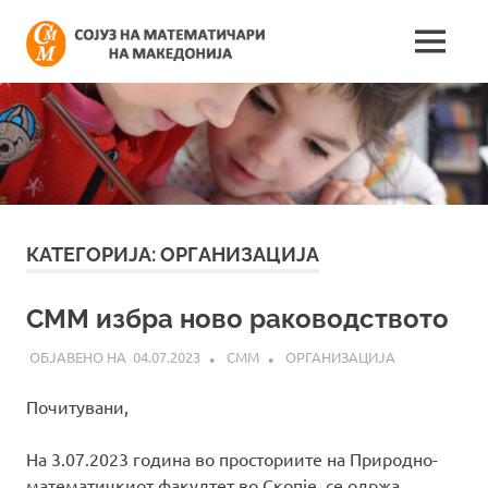
Skip
Сојуз
to
MENU
content
Најнови
на
информации
поврзани
математич
со
работата
на
на
сојузот
Македонија
КАТЕГОРИЈА:
ОРГАНИЗАЦИЈА
СММ избра ново раководството
04.07.2023
СММ
ОРГАНИЗАЦИЈА
Почитувани,
На 3.07.2023 година во просториите на Природно-
математичкиот факултет во Скопје, се одржа