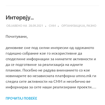
Интервју…
28.09.2021
СММ
ОРГАНИЗАЦИЈА
,
РАЗНО
Почитувани,
деновиве сме под силни импресии од одржаното
годишно собрание кое го искористивме да
споделиме информации за минатите активности и
да се подготвиме за реализација на идните
планови. Посебно не радува вниманието со кое
новинарите во независната платформа umno.mk ги
следеа сите активности на СММ и несебично ве
информираа за сите наши реализирани проекти.…
ПРОЧИТАЈ ПОВЕЌЕ