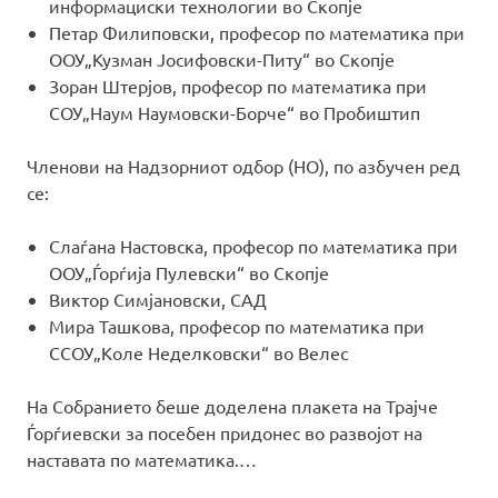
информациски технологии во Скопје
Петар Филиповски, професор по математика при
ООУ„Кузман Јосифовски-Питу“ во Скопје
Зоран Штерјов, професор по математика при
СОУ„Наум Наумовски-Борче“ во Пробиштип
Членови на Надзорниот одбор (НО), по азбучен ред
се:
Слаѓана Настовска, професор по математика при
ООУ„Ѓорѓија Пулевски“ во Скопје
Виктор Симјановски, САД
Мира Ташкова, професор по математика при
ССОУ„Коле Неделковски“ во Велес
На Собранието беше доделена плакета на Трајче
Ѓорѓиевски за посебен придонес во развојот на
наставата по математика.…