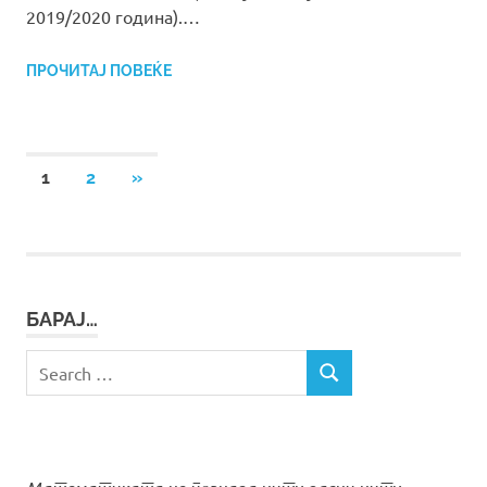
2019/2020 година).…
ПРОЧИТАЈ ПОВЕЌЕ
Posts
NEXT
1
2
»
POSTS
pagination
БАРАЈ…
Search
SEARCH
for: