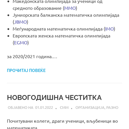
Македонската олимпијада за ученици од
средното образование (
ММО
)
Јуниорската балканска математичка олимпијада
(
JBMO
)
Меѓународната математичка олимпијада (
IMO
)
Европската женска математичка олимпијада
(
EGMO
)
за 2020/2021 година.…
ПРОЧИТАЈ ПОВЕЌЕ
НОВОГОДИШНА ЧЕСТИТКА
01.01.2022
СММ
ОРГАНИЗАЦИЈА
,
РАЗНО
Почитувани колеги, драги ученици, вљубеници во
математиката…