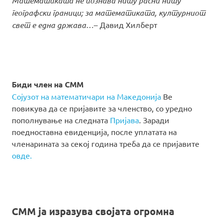
Математиката не познава ниту расни ниту
географски граници; за математиката, културниот
свет е една држава…
– Давид Хилберт
Биди член на СММ
Сојузот на математичари на Македонија
Ве
повикува да се пријавите за членство, со уредно
пополнување на следната
Пријава
. Заради
поедноставна евиденција, после уплатата на
членарината за секој година треба да се пријавите
овде.
СММ ја изразува својата огромна