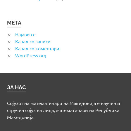
МЕТА
Најави се
Канал со записи
Канал со коментари
WordPress.org
ЗА НАС
Сојузот на математичари на Македонија е научен и
стручен сојуз на лица, математичари на Република
Македонија.