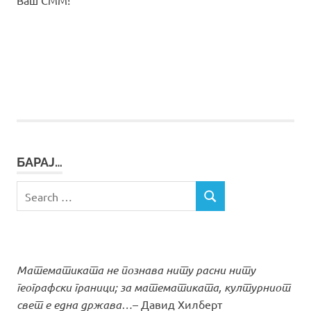
Ваш СММ!
БАРАЈ…
Search
SEARCH
for:
Математиката не познава ниту расни ниту
географски граници; за математиката, културниот
свет е една држава…
– Давид Хилберт