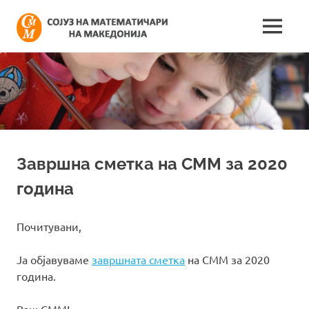
Skip
Сојуз
to
MENU
content
Најнови
на
информации
поврзани
математич
со
работата
на
на
сојузот
Македонија
Завршна сметка на СММ за 2020
година
Почитувани,
Ја објавуваме
завршната сметка
на СММ за 2020
година.