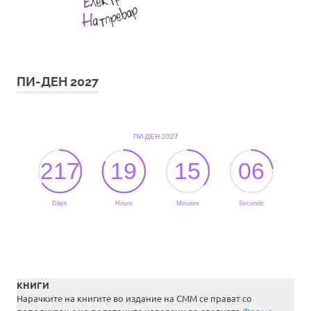
ПИ-ДЕН 2027
КНИГИ
Нарачките на книгите во издание на СММ се прават со