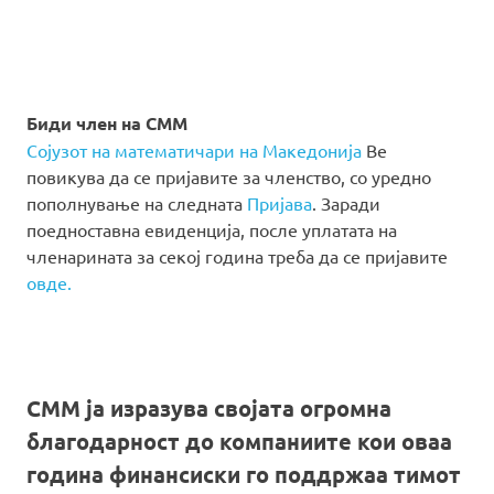
Биди член на СММ
Сојузот на математичари на Македонија
Ве
повикува да се пријавите за членство, со уредно
пополнување на следната
Пријава
. Заради
поедноставна евиденција, после уплатата на
членарината за секој година треба да се пријавите
овде.
СММ ја изразува својата огромна
благодарност до компаниите кои оваа
година финансиски го поддржаа тимот