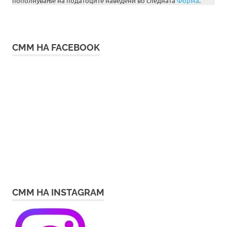
пополнување на податоците наведени во следната
Форма
.
СММ НА FACEBOOK
СММ НА INSTAGRAM