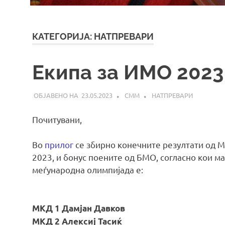
КАТЕГОРИЈА:
НАТПРЕВАРИ
Екипа за ИMO 2023
23.05.2023
СММ
НАТПРЕВАРИ
Почитувани,
Во
прилог
се збирно конечните резултати од 
2023, и бонус поените од БМО, согласно кои м
меѓународна олимпијада е:
МКД 1 Дамјан Давков
МКД 2 Алексиј Тасиќ