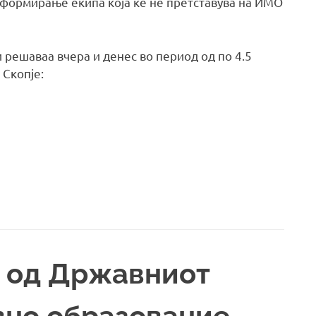
а формирање екипа која ќе нé претставува на ИМО
 решаваa вчера и денес во период од по 4.5
 Скопје:
и од Државниот
вно образование