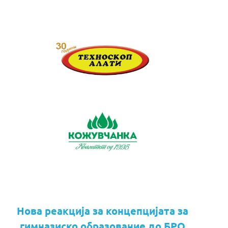
Нова реакција за концепцијата за
гимназиско образование до БРО