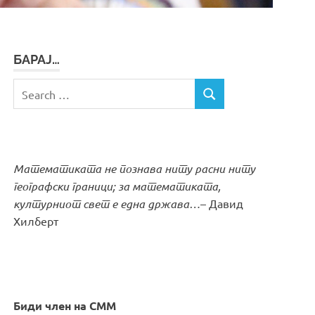
БАРАЈ…
Search
SEARCH
for:
Математиката не познава ниту расни ниту
географски граници; за математиката,
културниот свет е една држава…
– Давид
Хилберт
Биди член на СММ