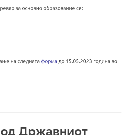
евар за основно образование се:
вање на следната
форма
до 15.05.2023 година во
 од Државниот