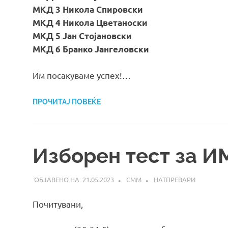
МКД 3 Никола Спировски
МКД 4 Никола Цветаноски
МКД 5 Јан Стојановски
МКД 6 Бранко Јангеловски
Им посакуваме успех!…
ПРОЧИТАЈ ПОВЕЌЕ
Изборен тест за И
21.05.2023
СММ
НАТПРЕВАРИ
Почитувани,