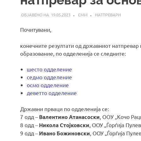
19.05.2023
СММ
НАТПРЕВАРИ
Почитувани,
конечните резултати од државниот натпревар 
образование, по одделенија се следните:
шесто одделение
седмо одделение
осмо одделение
деветто одделение
Државни прваци по одделенија се:
7 одд –
, ОOУ „Кочо Рац
Валентино Атанасоски
8 одд –
, ООУ „Ѓорѓија Пуле
Никола Стојковски
9 одд –
, ООУ „Ѓорѓија Пуле
Ивано Божиновски