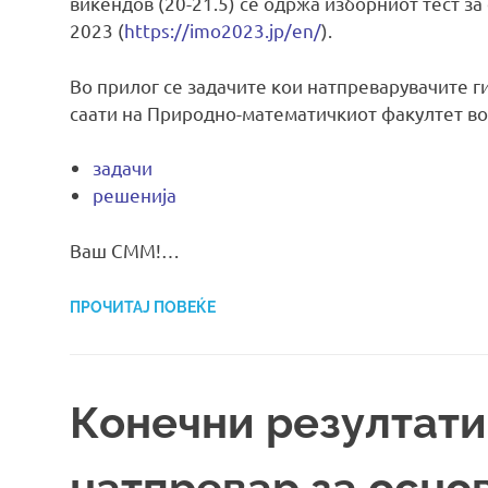
викендов (20-21.5) се одржа изборниот тест з
2023 (
https://imo2023.jp/en/
).
Во прилог се задачите кои натпреварувачите ги
саати на Природно-математичкиот факултет во
задачи
решенија
Ваш СММ!…
ПРОЧИТАЈ ПОВЕЌЕ
Конечни резултат
натпревар за осно