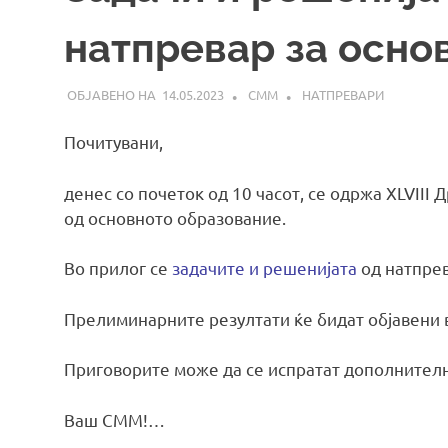
натпревар за осно
14.05.2023
СММ
НАТПРЕВАРИ
Почитувани,
денес со почеток од 10 часот, се одржа XLVIII
од основното образование.
Во прилог се
задачите и решенијата
од натпрев
Прелиминарните резултати ќе бидат објавени в
Приговорите може да се испратат дополнителн
Ваш СММ!…