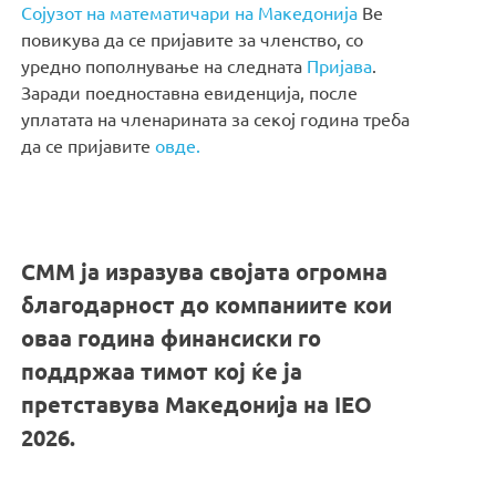
Сојузот на математичари на Македонија
Ве
повикува да се пријавите за членство, со
уредно пополнување на следната
Пријава
.
Заради поедноставна евиденција, после
уплатата на членарината за секој година треба
да се пријавите
овде.
СММ ја изразува својата огромна
благодарност до компаниите кои
оваа година финансиски го
поддржаа тимот кој ќе ја
претставува Македонија на IEO
2026.