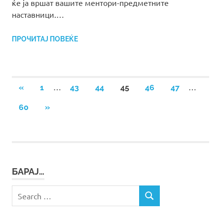
ќе ја вршат вашите ментори-предметните
наставници.…
ПРОЧИТАЈ ПОВЕЌЕ
Posts
…
…
PREVIOUS
«
1
43
44
45
46
47
POSTS
pagination
NEXT
60
»
POSTS
БАРАЈ…
Search
SEARCH
for: