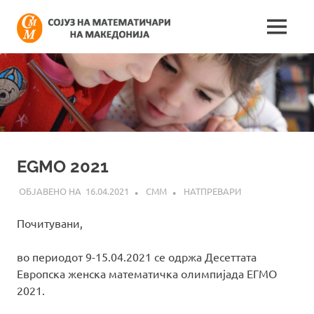
Skip
Сојуз
to
MENU
content
Најнови
на
информации
поврзани
математич
со
работата
на
на
сојузот
Македонија
EGMO 2021
16.04.2021
СММ
НАТПРЕВАРИ
Почитувани,
во периодот 9-15.04.2021 се одржа Десеттата
Европска женска математичка олимпијада ЕГМО
2021.