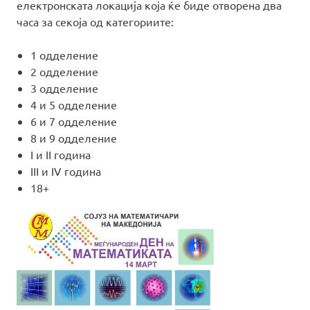
електронската локација која ќе биде отворена два
часа за секоја од категориите:
1 одделение
2 одделение
3 одделение
4 и 5 одделение
6 и 7 одделение
8 и 9 одделение
I и II година
III и IV година
18+