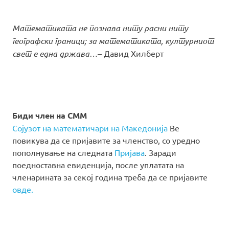
Математиката не познава ниту расни ниту
географски граници; за математиката, културниот
свет е една држава…
– Давид Хилберт
Биди член на СММ
Сојузот на математичари на Македонија
Ве
повикува да се пријавите за членство, со уредно
пополнување на следната
Пријава
. Заради
поедноставна евиденција, после уплатата на
членарината за секој година треба да се пријавите
овде.