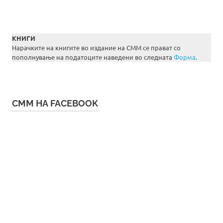
КНИГИ
Нарачките на книгите во издание на СММ се прават со
пополнување на податоците наведени во следната
Форма
.
СММ НА FACEBOOK