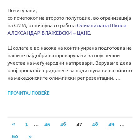
Почитувани,
со почетокот на второто полугодие, во огранизација
на СММ, отпочнува со работа
Олимписката Школа
АЛЕКСАНДАР БЛАЖЕВСКИ – ЦАНЕ
.
Школата е во насока на континуирана подготовка на
нашите најдобри натпреварувачи за поуспешни
учества на меѓународни натпревари. Веруваме дека
овој проект ќе придонесе за подигнување на нивото
на македонските олимписки репрезентации. …
ПРОЧИТАЈ ПОВЕЌЕ
Posts
…
…
PREVIOUS
«
1
45
46
47
48
49
POSTS
pagination
NEXT
60
»