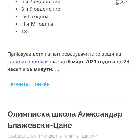
6 и 7 одделение
8 и 9 одделение
I и II година
III и IV година
18+
Пријавувањето на натпреварувачите се врши на
следниов линк
и трае до
6 март 2021 година
до
23
часот и 59 минути
. …
ПРОЧИТАЈ ПОВЕЌЕ
Олимписка школа Александар
Блажевски-Цане
14.01.2021
СММ
ШКОЛИ