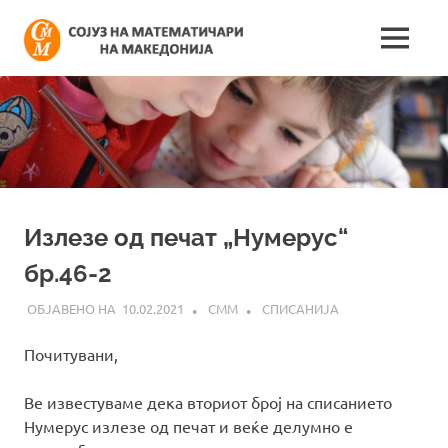
Skip
Сојуз
to
MENU
content
Најнови
на
информации
поврзани
математич
со
работата
на
на
сојузот
Македонија
Излезе од печат „Нумерус“
бр.46-2
10.02.2021
СММ
СПИСАНИЈА
Почитувани,
Ве известуваме дека вториот број на списанието
Нумерус излезе од печат и веќе делумно е