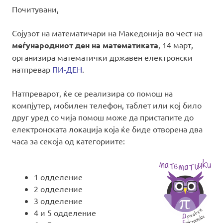
Почитувани,
Сојузот на математичари на Македонија во чест на
меѓународниот ден на математиката
, 14 март,
организира математички државен електронски
натпревар
ПИ-ДЕН
.
Натпреварот, ќе се реализира со помош на
компјутер, мобилен телефон, таблет или кој било
друг уред со чија помош може да пристапите до
електронската локација која ќе биде отворена два
часа за секоја од категориите:
1 одделение
2 одделение
3 одделение
4 и 5 одделение