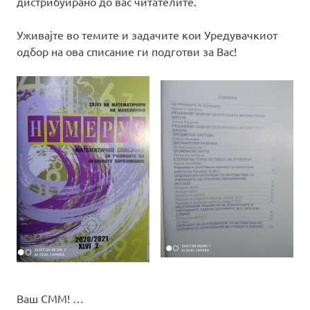
дистрибуирано до вас читателите.
Уживајте во темите и задачите кои Уредувачкиот
одбор на ова списание ги подготви за Вас!
Ваш СММ! …