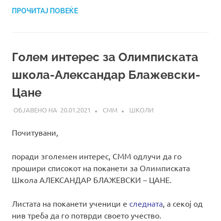
ПРОЧИТАЈ ПОВЕЌЕ
Голем интерес за Олимписката
школа-Александар Блажевски-
Цане
20.01.2021
СММ
ШКОЛИ
Почитувани,
поради зголемен интерес, СММ одлучи да го
прошири списокот на поканети за Олимписката
Школа АЛЕКСАНДАР БЛАЖЕВСКИ – ЦАНЕ.
Листата на поканети ученици е
следната
, а секој од
нив треба да го потврди своето учество.