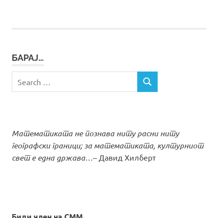
POSTS
БАРАЈ…
Search
SEARCH
for:
Математиката не познава ниту расни ниту
географски граници; за математиката, културниот
свет е една држава…
– Давид Хилберт
Биди член на СММ