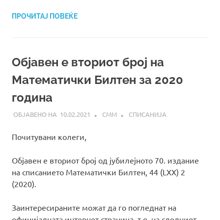
ПРОЧИТАЈ ПОВЕЌЕ
Објавен е вториот број на
Математички Билтен за 2020
година
10.02.2021
СММ
СПИСАНИЈА
Почитувани колеги,
Објавен е вториот број од јубилејното 70. издание
на списанието Матeматички Билтен, 44 (LXX) 2
(2020).
Заинтересираните можат да го погледнат на
официјалната интернет страница, т.е. на следниот