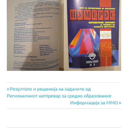
Previous
Навигација
Резултати и решенија на задачите од
Post:
Регионалниот натпревар за средно образование
на
Next
Информација за ММО
Post:
напис