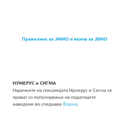
Правилник за ЈММО и екипа за ЈБМО
НУМЕРУС и СИГМА
Нарачките на списанијата Нумерус и Сигма се
прават со пополнување на податоците
наведени во следнава
Форма
.