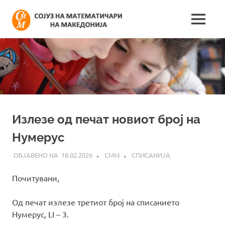
Skip
Сојуз
to
MENU
content
Најнови
на
информации
поврзани
математич
со
работата
на
на
сојузот
Македонија
Излезе од печат новиот број на
Нумерус
18.02.2026
СММ
СПИСАНИЈА
Почитувани,
Од печат излезе третиот број на списанието
Нумерус, LI – 3.