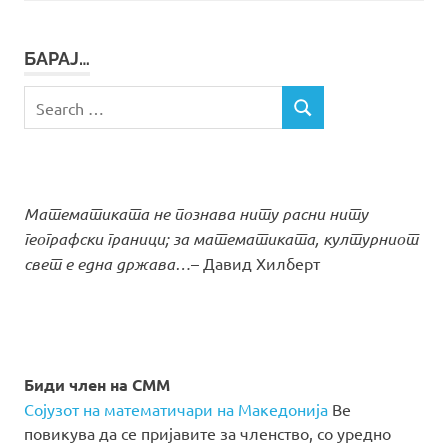
БАРАЈ…
Search
SEARCH
for:
Математиката не познава ниту расни ниту
географски граници; за математиката, културниот
свет е една држава…
– Давид Хилберт
Биди член на СММ
Сојузот на математичари на Македонија
Ве
повикува да се пријавите за членство, со уредно