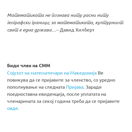
Математиката не познава ниту расни ниту
географски граници; за математиката, културниот
свет е една држава…
– Давид Хилберт
Биди член на СММ
Сојузот на математичари на Македонија
Ве
повикува да се пријавите за членство, со уредно
пополнување на следната
Пријава
. Заради
поедноставна евиденција, после уплатата на
членарината за секој година треба да се пријавите
овде.