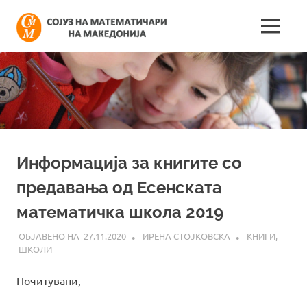
Skip
Сојуз
to
MENU
content
Најнови
на
информации
поврзани
математич
со
работата
на
на
сојузот
Македонија
Информација за книгите со
предавања од Есенската
математичка школа 2019
27.11.2020
ИРЕНА СТОЈКОВСКА
КНИГИ
,
ШКОЛИ
Почитувани,