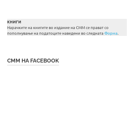
КНИГИ
Нарачките на книгите во издание на СММ се прават со
пополнување на податоците наведени во следната
Форма
.
СММ НА FACEBOOK