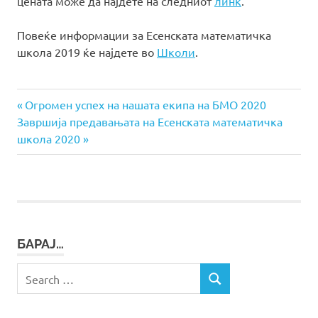
цената може да најдете на следниот
линк
.
Повеќе информации за Есенската математичка
школа 2019 ќе најдете во
Школи
.
Previous
Навигација
Огромен успех на нашата екипа на БМО 2020
Next
Post:
Завршија предавањата на Есенската математичка
на
Post:
школа 2020
напис
БАРАЈ…
Search
SEARCH
for: