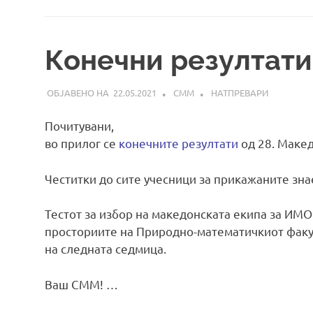
Конечни резултат
22.05.2021
СММ
НАТПРЕВАРИ
Почитувани,
во прилог се
конечните резултати
од 28. Маке
Честитки до сите учесници за прикажаните зн
Тестот за избор на македонската екипа за ИМО 
просториите на Природно-математичкиот факу
на следната седмица.
Ваш СММ! …