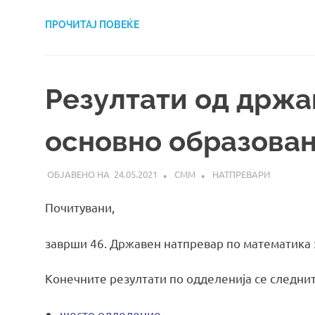
ПРОЧИТАЈ ПОВЕЌЕ
Резултати од држа
основно образова
24.05.2021
СММ
НАТПРЕВАРИ
Почитувани,
заврши 46. Државен натпревар по математика 
Конечните резултати по одделенија се следнит
шесто одделение