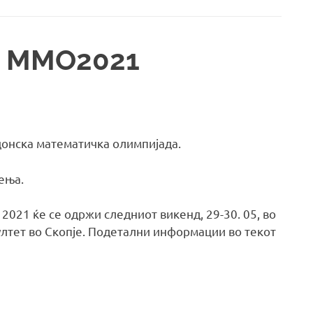
и ММО2021
донска математичка олимпијада.
аења.
2021 ќе се одржи следниот викенд, 29-30. 05, во
лтет во Скопје. Подетални информации во текот