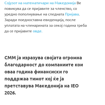
Сојузот на математичари на Македонија
Ве
повикува да се пријавите за членство, со
уредно пополнување на следната
Пријава
.
Заради поедноставна евиденција, после
уплатата на членарината за секој година треба
да се пријавите
овде.
СММ ја изразува својата огромна
благодарност до компаниите кои
оваа година финансиски го
поддржаа тимот кој ќе ја
претставува Македонија на IEO
2026.