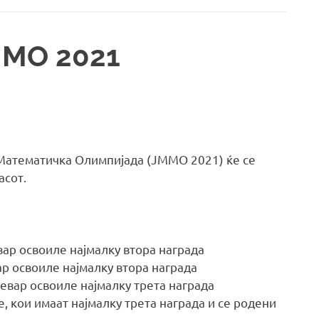
ММО 2021
 Математичка Олимпијада (ЈММО 2021) ќе се
асот.
ар освоиле најмалку втора награда
р освоиле најмалку втора награда
евар освоиле најмалку трета награда
 кои имаат најмалку трета награда и се родени