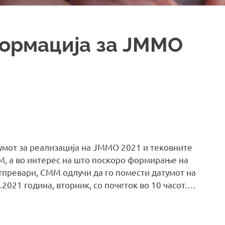
ормација за ЈММО
тумот за реализација на ЈММО 2021 и тековните
М, а во интерес на што поскоро формирање на
атпревари, СММ одлучи да го помести датумот на
.2021 година, вторник, со почеток во 10 часот.…