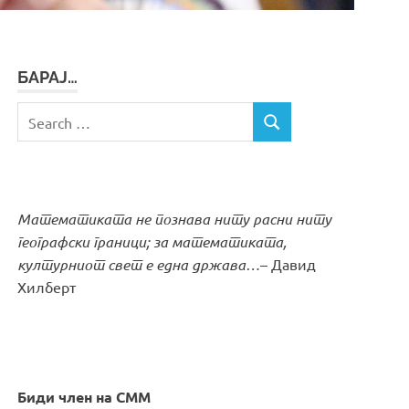
БАРАЈ…
Search
SEARCH
for:
Математиката не познава ниту расни ниту
географски граници; за математиката,
културниот свет е една држава…
– Давид
Хилберт
Биди член на СММ