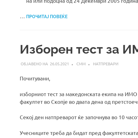
на или подоцна од 24 Декември 2005 година
…
ПРОЧИТАЈ ПОВЕЌЕ
Изборен тест за И
26.05.2021
СММ
НАТПРЕВАРИ
Почитувани,
изборниот тест за македонската екипа на ИМО
факултет во Скопје во двата дена од претстоеч
Секој ден натпреварот ќе започнува во 10 часо
Учесниците треба да бидат пред факултетската 