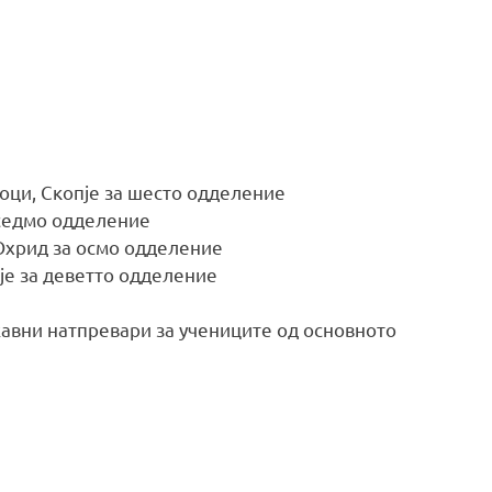
лоци, Скопје за шесто одделение
 седмо одделение
Охрид за осмо одделение
пје за деветто одделение
жавни натпревари за учениците од основното