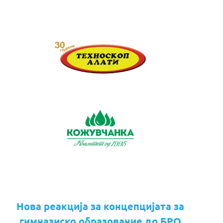
Нова реакција за концепцијата за
гимназиско образование до БРО