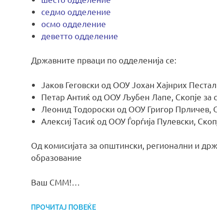
седмо одделение
осмо одделение
деветто одделение
Државните прваци по одделенија се:
Јаков Геговски од ООУ Јохан Хајнрих Песта
Петар Антиќ од ООУ Љубен Лапе, Скопје за
Леонид Тодороски од ООУ Григор Прличев, 
Алексиј Тасиќ од ООУ Ѓорѓија Пулевски, Ско
Од комисијата за општински, регионални и др
образование
Ваш СММ!…
ПРОЧИТАЈ ПОВЕЌЕ