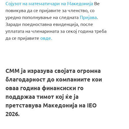
Сојузот на математичари на Македонија
Ве
повикува да се пријавите за членство, со
уредно пополнување на следната
Пријава
.
Заради поедноставна евиденција, после
уплатата на членарината за секој година треба
да се пријавите
овде.
СММ ја изразува својата огромна
благодарност до компаниите кои
оваа година финансиски го
поддржаа тимот кој ќе ја
претставува Македонија на IEO
2026.