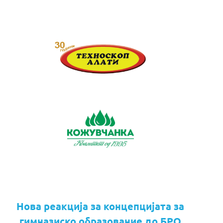
Нова реакција за концепцијата за
гимназиско образование до БРО