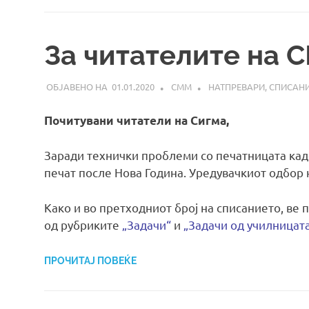
За читателите на 
01.01.2020
СММ
НАТПРЕВАРИ
,
СПИСАН
Почитувани читатели на Сигма,
Заради технички проблеми со печатницата каде
печат после Нова Година. Уредувачкиот одбор 
Како и во претходниот број на списанието, ве 
од рубриките
„Задачи“
и
„Задачи од училницат
ПРОЧИТАЈ ПОВЕЌЕ