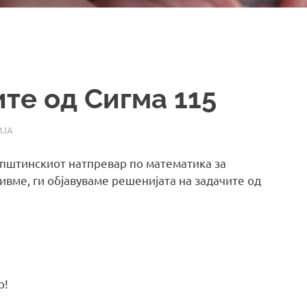
те од Сигма 115
ИЈА
општинскиот натпревар по математика за
ивме, ги објавуваме решенијата на задачите од
р!