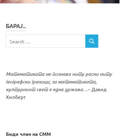
БАРАЈ…
Search
SEARCH
for:
Математиката не познава ниту расни ниту
географски граници; за математиката,
културниот свет е една држава…
– Давид
Хилберт
Биди член на СММ