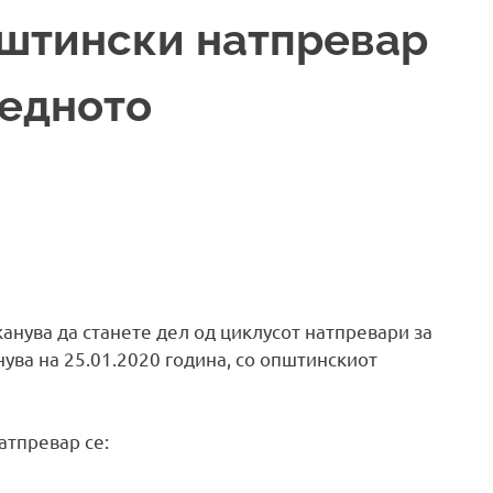
пштински натпревар
редното
канува да станете дел од циклусот натпревари за
нува на 25.01.2020 година, со општинскиот
атпревар се: