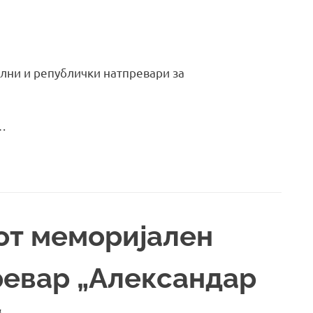
ални и републички натпревари за
а…
от меморијален
ревар „Александар