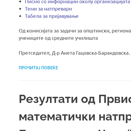
Пи
смо со информации околу организацијата
Теми за натпревари
Табела за пријавување
Од комисијата за задачи за општински, регион
учениците од средните училишта
Претседател, Д-р Анета Гацовска-Барандовск
ПРОЧИТАЈ ПОВЕЌЕ
Резултати од Први
математички натп