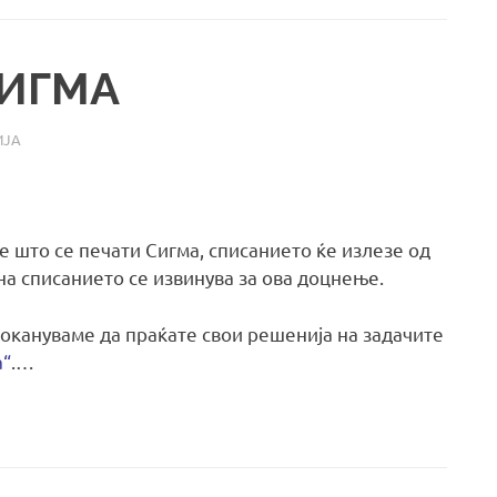
СИГМА
ИЈА
 што се печати Сигма, списанието ќе излезе од
на списанието се извинува за ова доцнење.
покануваме да праќате свои решенија на задачите
а“
.…