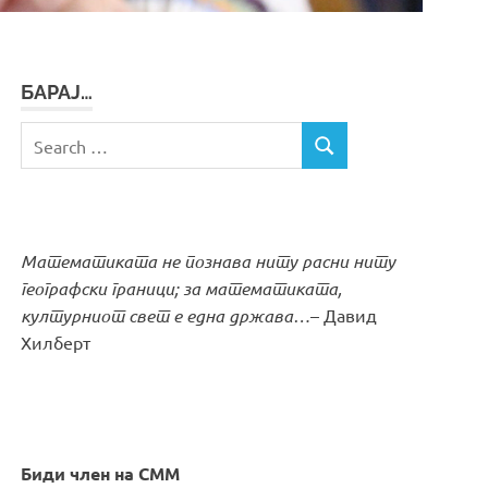
БАРАЈ…
Search
SEARCH
for:
Математиката не познава ниту расни ниту
географски граници; за математиката,
културниот свет е една држава…
– Давид
Хилберт
Биди член на СММ