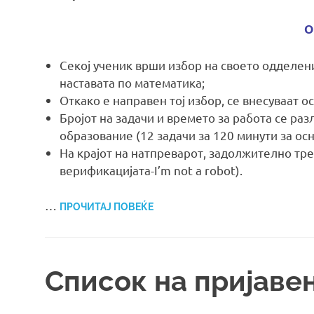
О
Секој ученик врши избор на своето одделение
наставата по математика;
Откако е направен тој избор, се внесуваат 
Бројот на задачи и времето за работа се раз
образование (12 задачи за 120 минути за осн
На крајот на натпреварот, задолжително тре
верификацијата-I’m not a robot).
…
ПРОЧИТАЈ ПОВЕЌЕ
Список на пријаве