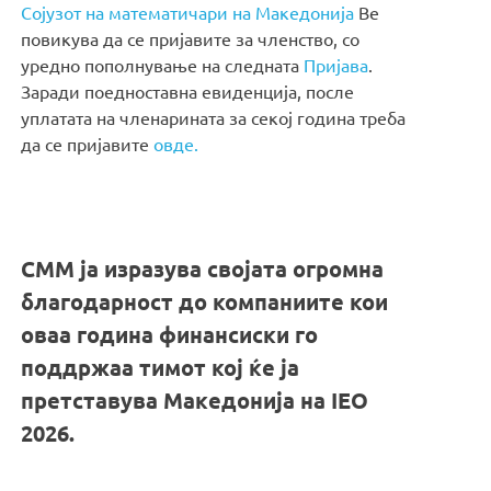
Сојузот на математичари на Македонија
Ве
повикува да се пријавите за членство, со
уредно пополнување на следната
Пријава
.
Заради поедноставна евиденција, после
уплатата на членарината за секој година треба
да се пријавите
овде.
СММ ја изразува својата огромна
благодарност до компаниите кои
оваа година финансиски го
поддржаа тимот кој ќе ја
претставува Македонија на IEO
2026.