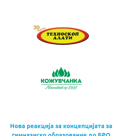
Нова реакција за концепцијата за
гимназиско образование до БРО