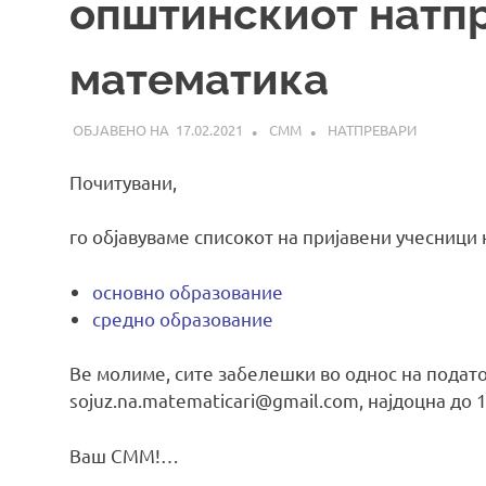
општинскиот натп
математика
17.02.2021
СММ
НАТПРЕВАРИ
Почитувани,
го објавуваме списокот на пријавени учесници
основно образование
средно образование
Ве молиме, сите забелешки во однос на подато
sojuz.na.matematicari@gmail.com, најдоцна до 1
Ваш СММ!…