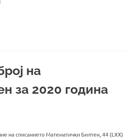
број на
н за 2020 година
ание на списанието Матeматички Билтен, 44 (LXX)