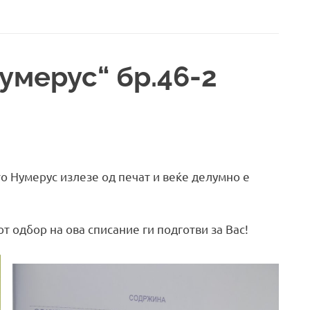
умерус“ бр.46-2
то Нумерус излезе од печат и веќе делумно е
т одбор на ова списание ги подготви за Вас!