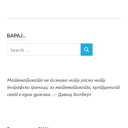
напис
БАРАЈ…
Search
SEARCH
for:
Математиката не познава ниту расни ниту
географски граници; за математиката, културниот
свет е една држава…
– Давид Хилберт