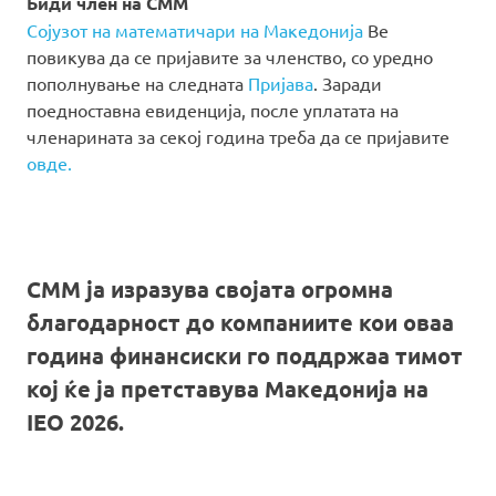
Биди член на СММ
Сојузот на математичари на Македонија
Ве
повикува да се пријавите за членство, со уредно
пополнување на следната
Пријава
. Заради
поедноставна евиденција, после уплатата на
членарината за секој година треба да се пријавите
овде.
СММ ја изразува својата огромна
благодарност до компаниите кои оваа
година финансиски го поддржаа тимот
кој ќе ја претставува Македонија на
IEO 2026.