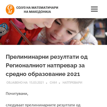
Skip
Сојуз
to
MENU
content
Најнови
на
информации
поврзани
математич
со
работата
на
на
сојузот
Македонија
Прелиминарни резултати од
Регионалниот натпревар за
средно образование 2021
15.03.2021
СММ
НАТПРЕВАРИ
Почитувани,
следуваат прелиминарните резултати од