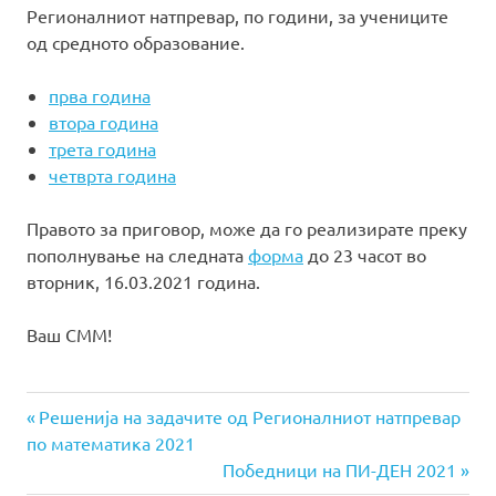
Регионалниот натпревар, по години, за учениците
од средното образование.
прва година
втора година
трета година
четврта година
Правото за приговор, може да го реализирате преку
пополнување на следната
форма
до 23 часот во
вторник, 16.03.2021 година.
Ваш СММ!
Previous
Навигација
Решенија на задачите од Регионалниот натпревар
Post:
по математика 2021
на
Next
Победници на ПИ-ДЕН 2021
Post: