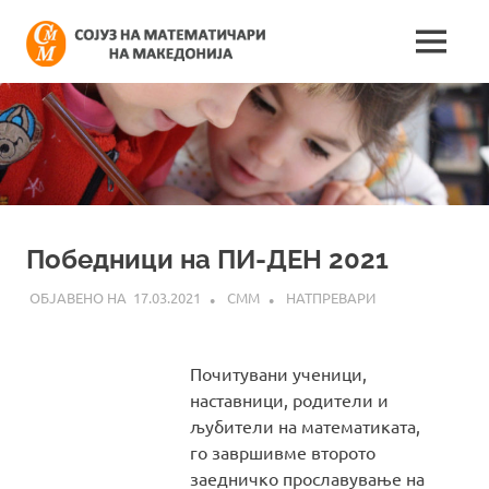
Skip
Сојуз
to
MENU
content
Најнови
на
информации
поврзани
математич
со
работата
на
на
сојузот
Македонија
Победници на ПИ-ДЕН 2021
17.03.2021
СММ
НАТПРЕВАРИ
Почитувани ученици,
наставници, родители и
љубители на математиката,
го завршивме второто
заедничко прославување на