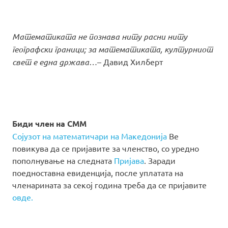
Математиката не познава ниту расни ниту
географски граници; за математиката, културниот
свет е една држава…
– Давид Хилберт
Биди член на СММ
Сојузот на математичари на Македонија
Ве
повикува да се пријавите за членство, со уредно
пополнување на следната
Пријава
. Заради
поедноставна евиденција, после уплатата на
членарината за секој година треба да се пријавите
овде.