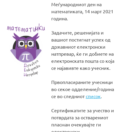
Меѓународниот ден на
математиката, 14 март 2021
година.
Задачите, решенијата и
вашиот постигнат успех од
државниот електронски
натпревар, ќе ги добиете на
електронската пошта со која
се најавивте како учесник.
Првопласираните учесници
во секое одделение/година
се во следниот
список
.
Сертификатите за учество и
потврдата за остварениот
пласман очекувајте ги
електронски.