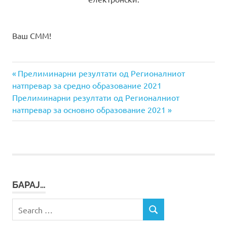
Ваш СММ!
Previous
Навигација
Прелиминарни резултати од Регионалниот
Post:
натпревар за средно образование 2021
на
Next
Прелиминарни резултати од Регионалниот
Post:
натпревар за основно образование 2021
напис
БАРАЈ…
Search
SEARCH
for: