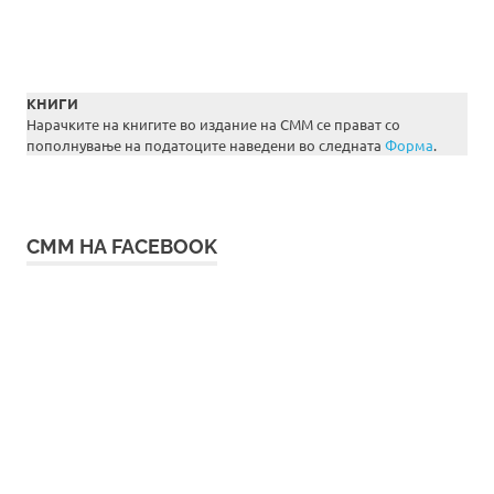
КНИГИ
Нарачките на книгите во издание на СММ се прават со
пополнување на податоците наведени во следната
Форма
.
СММ НА FACEBOOK