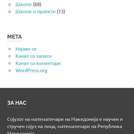
Школи
(68)
Школи и проекти
(13)
МЕТА
Најави се
Канал со записи
Канал со коментари
WordPress.org
ЗА НАС
Сојузот на математичари на Македонија е научен и
стручен сојуз на лица, математичари на Република
Македонија.