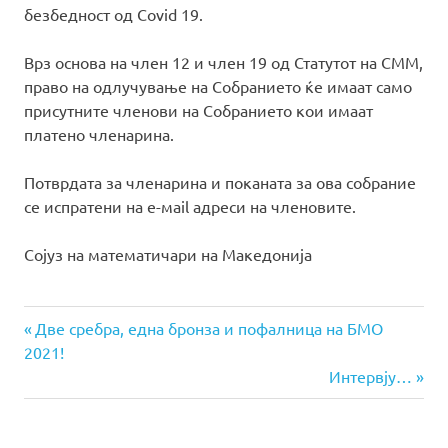
безбедност од Covid 19.
Врз основа на член 12 и член 19 од Статутот на СММ,
право на одлучување на Собранието ќе имаат само
присутните членови на Собранието кои имаат
платено членарина.
Потврдата за членарина и поканата за ова собрание
се испратени на e-мail адреси на членовите.
Сојуз на математичари на Македонија
Previous
Навигација
Две сребра, една бронза и пофалница на БМО
Post:
2021!
на
Next
Интервју…
Post:
напис