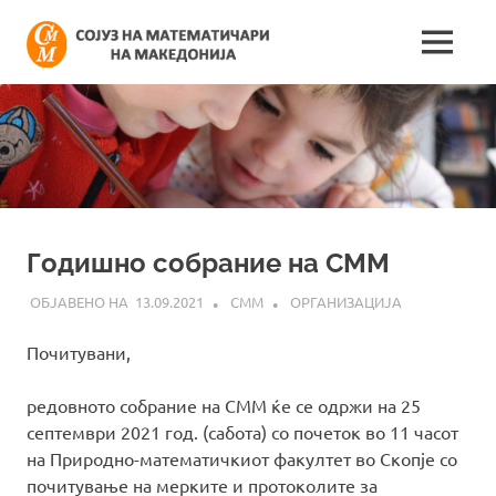
Skip
Сојуз
to
MENU
content
Најнови
на
информации
поврзани
математич
со
работата
на
на
сојузот
Македонија
Годишно собрание на СММ
13.09.2021
СММ
ОРГАНИЗАЦИЈА
Почитувани,
редовното собрание на СММ ќе се одржи на 25
септември 2021 год. (сабота) со почеток во 11 часот
на Природно-математичкиот факултет во Скопје со
почитување на мерките и протоколите за