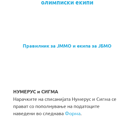
олимписки екипи
Правилник за ЈММО и екипа за ЈБМО
НУМЕРУС и СИГМА
Нарачките на списанијата Нумерус и Сигма се
прават со пополнување на податоците
наведени во следнава
Форма
.