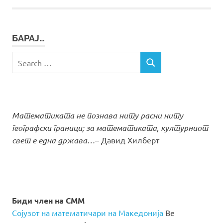
БАРАЈ…
Search
SEARCH
for:
Математиката не познава ниту расни ниту
географски граници; за математиката, културниот
свет е една држава…
– Давид Хилберт
Биди член на СММ
Сојузот на математичари на Македонија
Ве