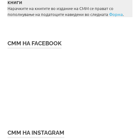
КНИГИ
Нарачките на книгите во издание на СММ се прават со
пополнување на податоците наведени во следната
Форма
.
СММ НА FACEBOOK
СММ НА INSTAGRAM