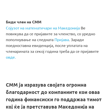
Биди член на СММ
Сојузот на математичари на Македонија
Ве
повикува да се пријавите за членство, со уредно
пополнување на следната
Пријава
. Заради
поедноставна евиденција, после уплатата на
членарината за секој година треба да се пријавите
овде.
СММ ја изразува својата огромна
благодарност до компаниите кои оваа
година финансиски го поддржаа тимот
кој ќе ја претставува Македонија на