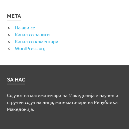
МЕТА
Најави се
Канал со записи
Канал со коментари
WordPress.org
ЗА НАС
Сојузот на математичари на Македонија е научен и
стручен сојуз на лица, математичари на Република
Македонија.