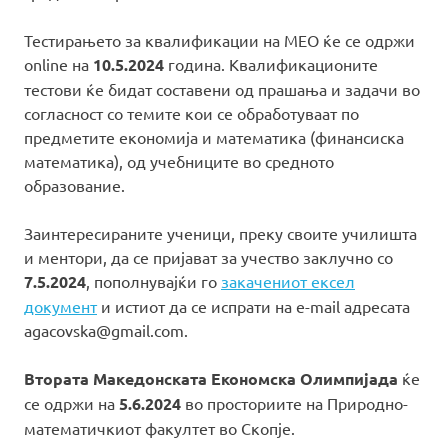
Тестирањето за квалификации на МЕО ќе се одржи
online на
10.5.2024
година. Квалификационите
тестови ќе бидат составени од прашања и задачи во
согласност со темите кои се обработуваат по
предметите економија и математика (финансиска
математика), од учебниците во средното
образование.
Заинтересираните ученици, преку своите училишта
и ментори, да се пријават за учество заклучно со
7.5.2024
, пополнувајќи го
закачениот ексел
документ
и истиот да се испрати на e-mail адресата
agacovska@gmail.com.
Втората Македонската Економска Олимпијада
ќе
се одржи на
5.6.2024
во просториите на Природно-
математичкиот факултет во Скопје.