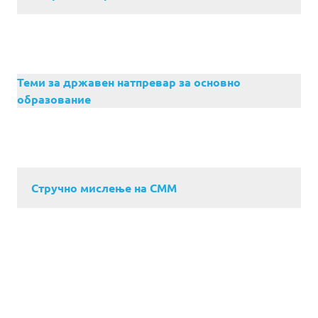
Теми за државен натпревар за основно
образование
Стручно мислење на СММ