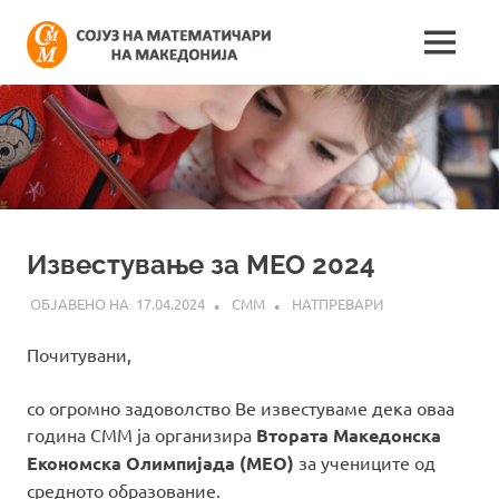
Skip
Сојуз
to
MENU
content
Најнови
на
информации
поврзани
математич
со
работата
на
на
сојузот
Македонија
Известување за МЕО 2024
17.04.2024
СММ
НАТПРЕВАРИ
Почитувани,
со огромно задоволство Ве известуваме дека оваа
година СММ ја организира
Втората
Македонска
Е
кономска
О
лимпијада (
МЕО
)
за учениците од
средното образование.