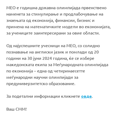
МЕО е годишна државна олимпијада првенствено
наменета за стимулирање и продлабочување на
знаењата од економија, финансии, бизнис и
примена на математичките модели во економијата,
за учениците заинтересирани за овие области.
Од најуспешните учесници на МЕО, со солидно
познавање на англиски јазик и помлади од 20
години на 30 јуни 2024 година, ќе се избере
македонската екипа за Меѓународната олимпијада
по економија – една од четиринаесетте
меѓународни научни олимпијади за
предуниверзитетско образование.
За подетални информации кликнете
овде
.
Ваш СММ!