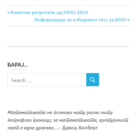
Previous
Навигација
Конечни резултати од ММО 2024
Post:
Next
Информациja за изборниот тест за БМО
на
Post:
напис
БАРАЈ…
Search
SEARCH
for:
Математиката не познава ниту расни ниту
географски граници; за математиката, културниот
свет е една држава…
– Давид Хилберт