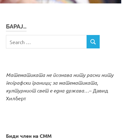
БАРАЈ…
Search
SEARCH
for:
Математиката не познава ниту расни ниту
географски граници; за математиката,
културниот свет е една држава…
– Давид
Хилберт
Биди член на СММ