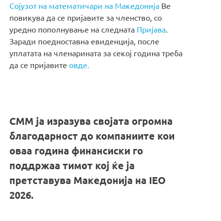
Сојузот на математичари на Македонија
Ве
повикува да се пријавите за членство, со
уредно пополнување на следната
Пријава
.
Заради поедноставна евиденција, после
уплатата на членарината за секој година треба
да се пријавите
овде.
СММ ја изразува својата огромна
благодарност до компаниите кои
оваа година финансиски го
поддржаа тимот кој ќе ја
претставува Македонија на IEO
2026.