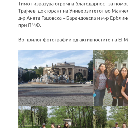
Тимот изразува огромна благодарност за помо
Трајчев, докторант на Универзитетот во Манче
д-р Анета Гацовска – Барандовска и м-р Ербли
при ПМФ.
Во прилог фотографии од активностите на ЕГ