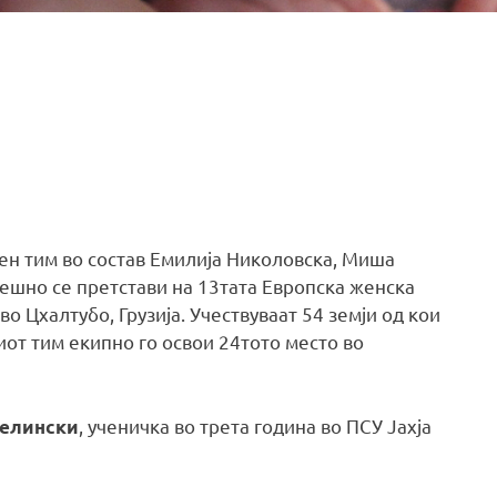
ен тим во состав Емилија Николовска, Миша
ешно се претстави на 13тата Европска женска
 Цхалтубо, Грузија. Учествуваат 54 земји од кои
иот тим екипно го освои 24тото место во
, ученичка во трета година во ПСУ Јахја
елински