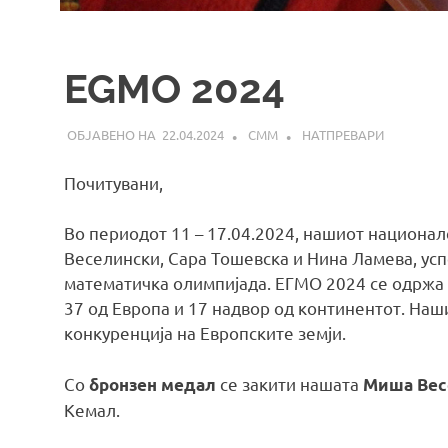
EGMO 2024
22.04.2024
СММ
НАТПРЕВАРИ
Почитувани,
Во периодот 11 – 17.04.2024, нашиот национал
Веселински, Сара Тошевска и Нина Ламева, усп
математичка олимпијада. ЕГМО 2024 се одржа во
37 од Европа и 17 надвор од континентот. Наш
конкуренција на Европските земји.
Со
се закити нашата
бронзен медал
Миша Вес
Кемал.