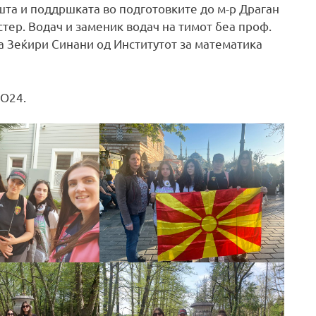
шта и поддршката во подготовките до м-р Драган
стер. Водач и заменик водач на тимот беа проф.
на Зеќири Синани од Институтот за математика
МО24.