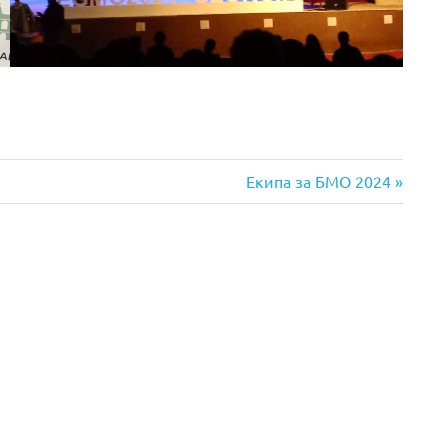
Next
Екипа за БMO 2024
Post: