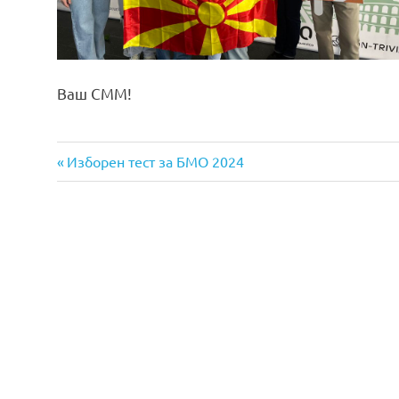
Ваш СММ!
Previous
Навигација
Изборен тест за БМО 2024
Post:
на
напис