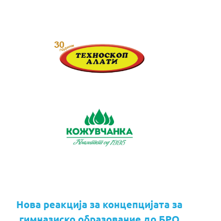
Нова реакција за концепцијата за
гимназиско образование до БРО