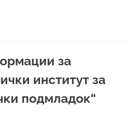
ормации за
ички институт за
чки подмладок“