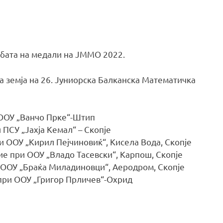
лбата на медали на ЈММО 2022.
та земја на 26. Јуниорска Балканска Математичка
 ООУ „Ванчо Прке“-Штип
 ПСУ „Јахја Кемал“ – Скопје
и ООУ „Кирил Пејчиновиќ“, Кисела Вода, Скопје
е при ООУ „Владо Тасевски“, Карпош, Скопје
 ООУ „Браќа Миладиновци“, Аеродром, Скопје
 при ООУ „Григор Прличев“-Охрид