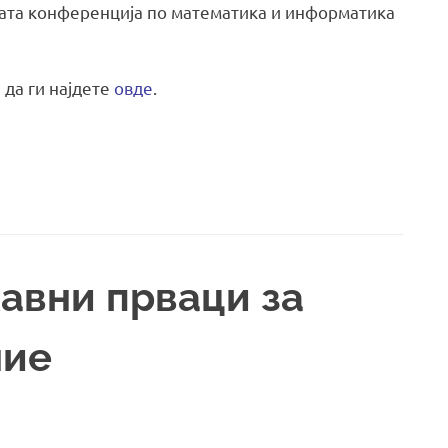
ката конференција по математика и информатика
 да ги најдете
овде
.
авни прваци за
ние