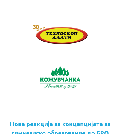
Нова реакција за концепцијата за
гимназиско образование до БРО