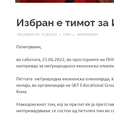
Избран е тимот за
27.06.2022
СММ
НАТПРЕВАРИ
Почитувани,
во саботата, 25.06.2022, во просториите на П
натпревар за меѓународната економска олимпи
Петтата меѓународна економска олимпијада, ќе
онлајн, во организација на SKT Educational Gro
Кина.
Македонскиот тим, кој за прв пат ќе ја претст
натпреварување се состои од петчлен тим во с