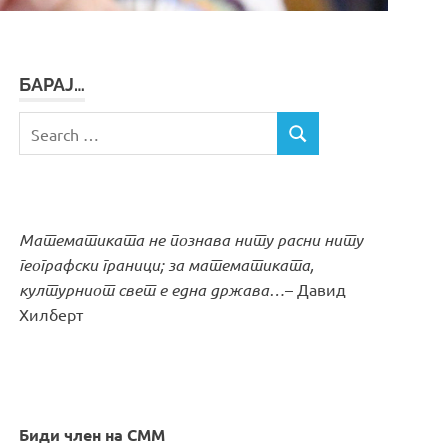
БАРАЈ…
Search
SEARCH
for:
Математиката не познава ниту расни ниту
географски граници; за математиката,
културниот свет е една држава…
– Давид
Хилберт
Биди член на СММ