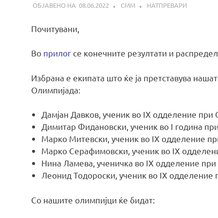
08.06.2022
СММ
НАТПРЕВАРИ
Почитувани,
Во
прилог
се конечните резултати и распреде
Избрана e екипата што ќе ја претставува наша
Олимпијада:
Дамјан Давков, ученик во IX одделение при
Димитар Фидановски, ученик во I година при
Марко Митевски, ученик во IX одделение пр
Марко Серафимовски, ученик во IX одделени
Нина Ламева, ученичка во IX одделение при
Леонид Тодороски, ученик во IX одделение
Со нашите олимпијци ќе бидат: