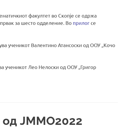
тематичкиот факултет во Скопје се одржа
првак за шесто одделение. Во
прилог
се
ува ученикот Валентино Атансоски од ООУ „Кочо
ва ученикот Лео Нелоски од ООУ „Григор
и од ЈММО2022