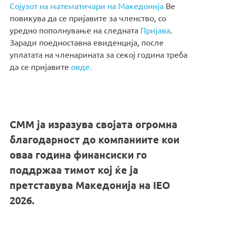
Сојузот на математичари на Македонија
Ве
повикува да се пријавите за членство, со
уредно пополнување на следната
Пријава
.
Заради поедноставна евиденција, после
уплатата на членарината за секој година треба
да се пријавите
овде.
СММ ја изразува својата огромна
благодарност до компаниите кои
оваа година финансиски го
поддржаа тимот кој ќе ја
претставува Македонија на IEO
2026.