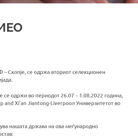
 ИЕО
МФ – Скопје, се одржа вториот селекционен
јада.
 се одржи во периодот 26.07 – 1.08.2022 година,
up and Xi’an Jiantong-Liverpooл Универзитетот во
авува нашата држава на ова меѓународно
остав: