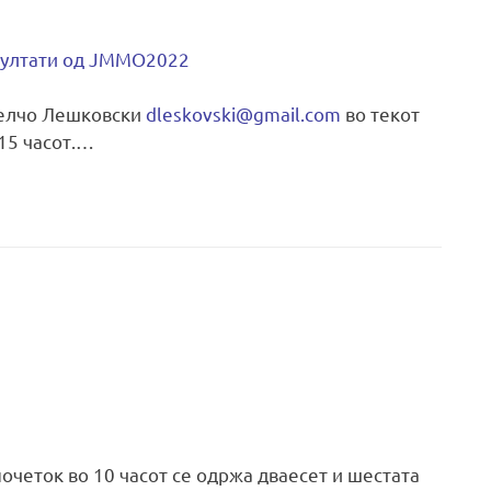
зултати од ЈММО2022
Делчо Лешковски
dleskovski@gmail.com
во текот
.15 часот.…
очеток во 10 часот се одржа дваесет и шестата