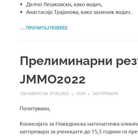
Делчо Лешковски, како водач,
Анастасија Трајанова, како заменик водач.
…
ПРОЧИТАЈ ПОВЕЌЕ
Прелиминарни рез
ЈММО2022
07.06.2022
СММ
НАТПРЕВАРИ
Почитувани,
Комисијата за Македонска математичка олимпи
натпревари за учениците до 15,5 години ги пре