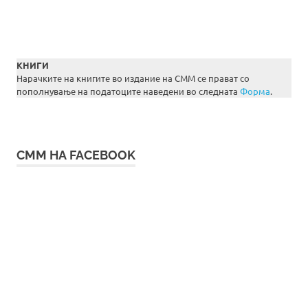
КНИГИ
Нарачките на книгите во издание на СММ се прават со
пополнување на податоците наведени во следната
Форма
.
СММ НА FACEBOOK