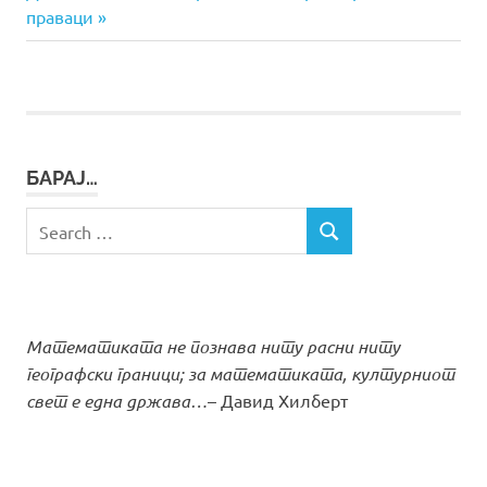
на
Post:
праваци
напис
БАРАЈ…
Search
SEARCH
for:
Математиката не познава ниту расни ниту
географски граници; за математиката, културниот
свет е една држава…
– Давид Хилберт