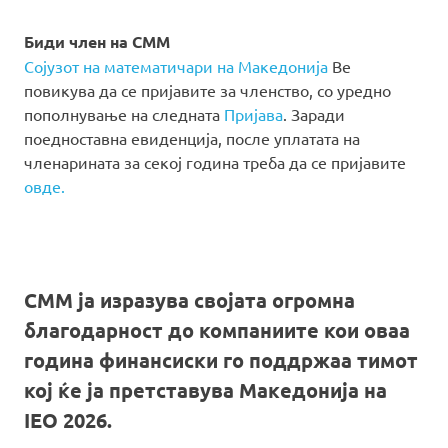
Биди член на СММ
Сојузот на математичари на Македонија
Ве
повикува да се пријавите за членство, со уредно
пополнување на следната
Пријава
. Заради
поедноставна евиденција, после уплатата на
членарината за секој година треба да се пријавите
овде.
СММ ја изразува својата огромна
благодарност до компаниите кои оваа
година финансиски го поддржаа тимот
кој ќе ја претставува Македонија на
IEO 2026.