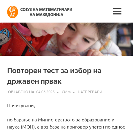
Skip
Сојуз
to
MENU
content
Најнови
на
информации
поврзани
математич
со
работата
на
на
сојузот
Македонија
Повторен тест за избор на
државен првак
04.06.2025
СММ
НАТПРЕВАРИ
Почитувани,
по барање на Министерството за образование и
наука (МОН), а врз база на приговор упатен по однос