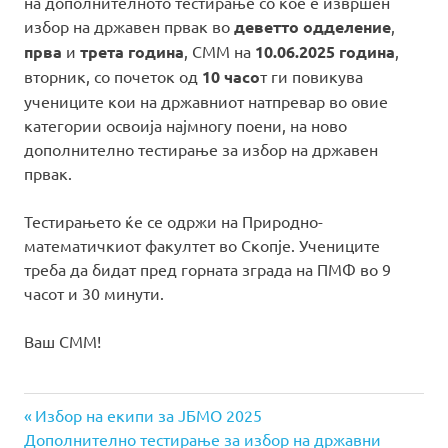
на дополнителното тестирање со кое е извршен
избор на државен првак во
деветто одделение
,
прва
и
трета
година
, СММ на
10.06.2025 година
,
вторник, со почеток од
10 часо
т ги повикува
учениците кои на државниот натпревар во овие
категории освоија најмногу поени, на ново
дополнително тестирање за избор на државен
првак.
Тестирањето ќе се одржи на Природно-
математичкиот факултет во Скопје. Учениците
треба да бидат пред горната зграда на ПМФ во 9
часот и 30 минути.
Ваш СММ!
Previous
Навигација
Избор на екипи за ЈБМО 2025
Next
Post:
Дополнително тестирање за избор на државни