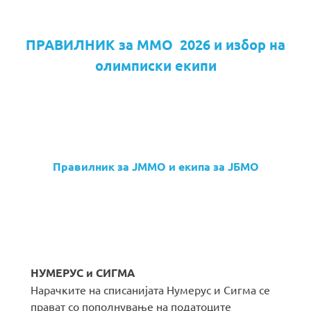
ПРАВИЛНИК за ММО 2026 и избор на
олимписки екипи
Правилник за ЈММО и екипа за ЈБМО
НУМЕРУС и СИГМА
Нарачките на списанијата Нумерус и Сигма се
прават со пополнување на податоците