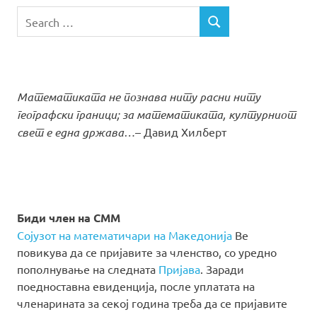
Search
SEARCH
for:
Математиката не познава ниту расни ниту
географски граници; за математиката, културниот
свет е една држава…
– Давид Хилберт
Биди член на СММ
Сојузот на математичари на Македонија
Ве
повикува да се пријавите за членство, со уредно
пополнување на следната
Пријава
. Заради
поедноставна евиденција, после уплатата на
членарината за секој година треба да се пријавите