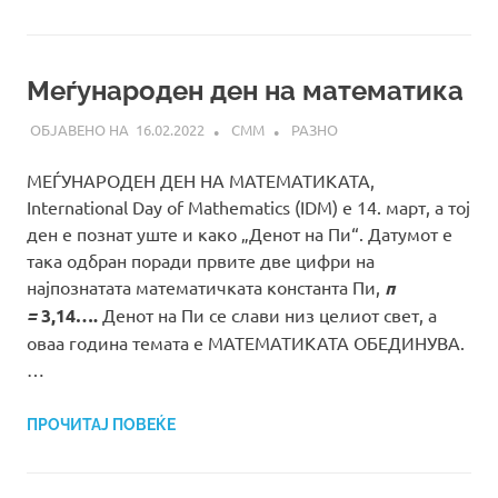
Меѓународен ден на математика
16.02.2022
СММ
РАЗНО
МЕЃУНАРОДЕН ДЕН НА МАТЕМАТИКАТА,
International Day of Mathematics (IDM) е 14. март, а тој
ден е познат уште и како „Денот на Пи“. Датумот е
така одбран поради првите две цифри на
најпознатата математичката константа Пи,
π
=
3,14….
Денот на Пи се слави низ целиот свет, а
оваа година темата е МАТЕМАТИКАТА ОБЕДИНУВА.
…
ПРОЧИТАЈ ПОВЕЌЕ