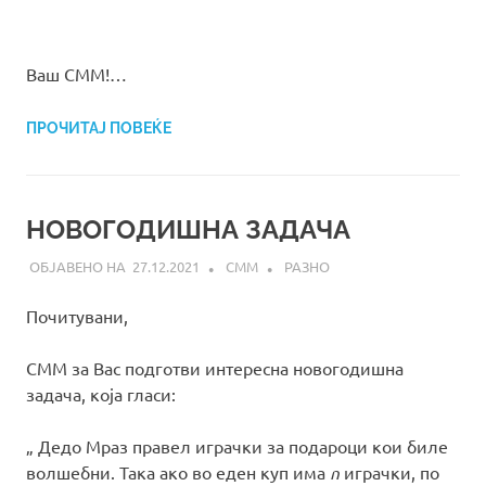
Ваш СММ!…
ПРОЧИТАЈ ПОВЕЌЕ
НОВОГОДИШНА ЗАДАЧА
27.12.2021
СММ
РАЗНО
Почитувани,
СММ за Вас подготви интересна новогодишна
задача, која гласи:
„ Дедо Mраз правел играчки за подароци кои биле
волшебни. Така ако во еден куп има
n
играчки, по