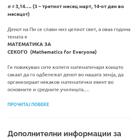
π =
3,14…. (3 – третиот месец март, 14-от ден во
месецот)
Денот на Пи се слави низ целиот свет, а оваа година
темата е
МАТЕМАТИКА ЗА
СЕКОГО
(Mathematics for Everyone)
Ги повикувам сите колеги математичари коишто
сакаат да го одбележат денот во нашата земја, да
организираат некаков математички евент во
основните и средните училишта.…
ПРОЧИТАЈ ПОВЕЌЕ
Дополнителни информации за