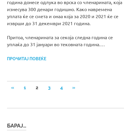
година донесе одлука во врска со членарината, која
изнесува 300 денари годишно. Како навремена
уплата ќе се смета и онаа која за 2020 и 2021 ќе се
изврши до 31 декември 2021 година.
Притоа, членарината за секоја следна година се
уплаќа до 31 јануари во тековната година.…
ПРОЧИТАЈ ПОВЕЌЕ
Posts
PREVIOUS
NEXT
«
1
2
3
4
»
POSTS
POSTS
pagination
БАРАЈ…