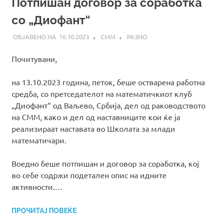
Потпишан договор за соработка
со „Диофант“
16.10.2023
СММ
РАЗНО
Почитувани,
на 13.10.2023 година, петок, беше остварена работна
средба, со претседателот на математичкиот клуб
„Диофант“ од Ваљево, Србија, дел од раководството
на СММ, како и дел од наставниците кои ќе ја
реализираат наставата во Школата за млади
математичари.
Воедно беше потпишан и договор за соработка, кој
во себе содржи подетален опис на идните
активности.…
ПРОЧИТАЈ ПОВЕЌЕ