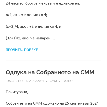
24 часа тој број се менува и е еднаков на:
n
/4, ако
n
е делив со 4;
(
n
+2)/4, ако
n
+2 е делив со 4; и
(3
n
+1)/2, ако
n
е непарен.…
ПРОЧИТАЈ ПОВЕЌЕ
Одлука на Собранието на СММ
23.10.2021
СММ
РАЗНО
Почитувани,
Собранието на СММ одржано на 25 септември 2021