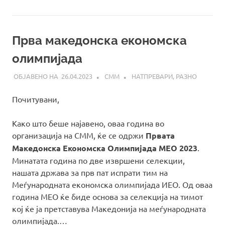
Прва македонска економска
олимпијада
26.04.2023
СММ
НАТПРЕВАРИ
,
РАЗНО
Почитувани,
Како што беше најавено, оваа година во
организација на СММ, ќе се одржи
Првата
Македонска Економска Олимпијада МЕО 2023
.
Минатата година по две извршени селекции,
нашата држава за прв пат испрати тим на
Меѓународната економска олимпијада ИЕО. Од оваа
година МЕО ќе биде основа за селекција на тимот
кој ќе ја претставува Македонија на меѓународната
олимпијада.…