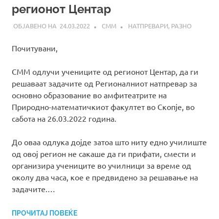
регионот Центар
24.03.2022
СММ
НАТПРЕВАРИ
,
РАЗНО
Почитувани,
СММ одлучи учениците од регионот Центар, да ги
решаваат задачите од Регионалниот натпревар за
основно образование во амфитеатрите на
Природно-математичкиот факултет во Скопје, во
сабота на 26.03.2022 година.
До оваа одлука дојде затоа што ниту едно училиште
од овој регион не сакаше да ги прифати, смести и
организира учениците во училници за време од
околу два часа, кое е предвидено за решавање на
задачите.…
ПРОЧИТАЈ ПОВЕЌЕ