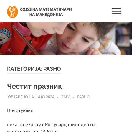
Skip
Сојуз
to
MENU
content
Најнови
на
информации
поврзани
математич
со
работата
на
на
сојузот
Македонија
КАТЕГОРИЈА:
РАЗНО
Честит празник
14.03.2024
СММ
РАЗНО
Почитувани,
нека ни е честит Меѓународниот ден на
математиката, 14 Март.