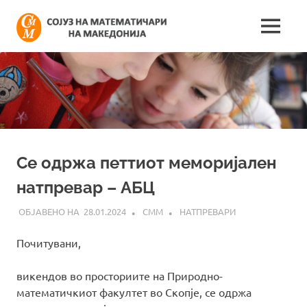
Skip
Сојуз
to
MENU
content
Најнови
на
информации
поврзани
математич
со
работата
на
на
сојузот
Македонија
Се одржа петтиот меморијален
натпревар – АБЦ
28.01.2024
СММ
НАТПРЕВАРИ
Почитувани,
викендов во просториите на Природно-
математичкиот факултет во Скопје, се одржа