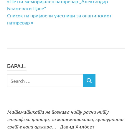
Previous
Навигација
Петти меморијален натпревар „Александар
Post:
Блажевски-Цане“
на
Next
Список на пријавени учесници за општинскиот
Post:
натпревар
напис
БАРАЈ…
Search
SEARCH
for:
Математиката не познава ниту расни ниту
географски граници; за математиката, културниот
свет е една држава…
– Давид Хилберт