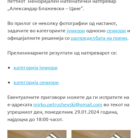
петтиот меморијален математички натпревар
„Александар Блажевски – Цане“.
Во прилог се неколку фотографии од настанот,
задачите во категориите
јуниори
односно
сениори
и
официјалните решенија со
распределбата на поени
.
Прелиминарните резултати од натпреварот се:
категорија јуниори
категорија сениори
Евентуалните приговори можете да ги испратите на
е-адресата
mirko.petrushevski@gmail.com
во текот на
утрешниот ден, понеделник 29.01.2024 година,
најдоцна до 18:00 часот.