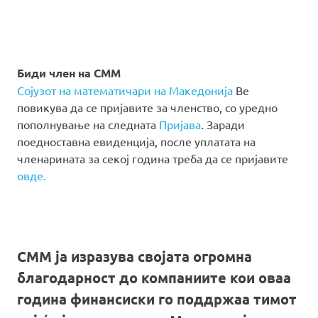
Биди член на СММ
Сојузот на математичари на Македонија
Ве
повикува да се пријавите за членство, со уредно
пополнување на следната
Пријава
. Заради
поедноставна евиденција, после уплатата на
членарината за секој година треба да се пријавите
овде.
СММ ја изразува својата огромна
благодарност до компаниите кои оваа
година финансиски го поддржаа тимот