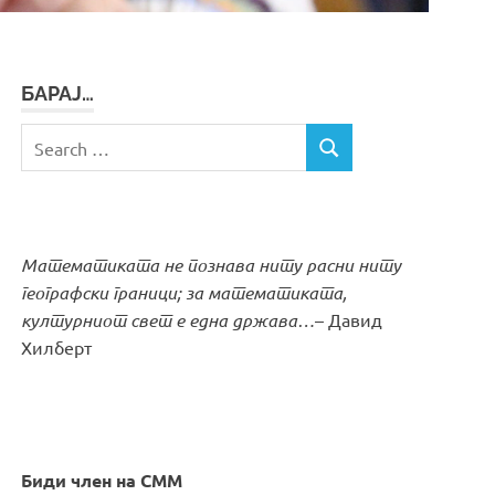
БАРАЈ…
Search
SEARCH
for:
Математиката не познава ниту расни ниту
географски граници; за математиката,
културниот свет е една држава…
– Давид
Хилберт
Биди член на СММ