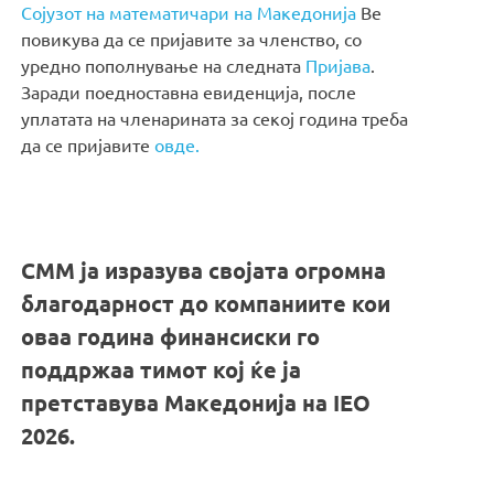
Сојузот на математичари на Македонија
Ве
повикува да се пријавите за членство, со
уредно пополнување на следната
Пријава
.
Заради поедноставна евиденција, после
уплатата на членарината за секој година треба
да се пријавите
овде.
СММ ја изразува својата огромна
благодарност до компаниите кои
оваа година финансиски го
поддржаа тимот кој ќе ја
претставува Македонија на IEO
2026.