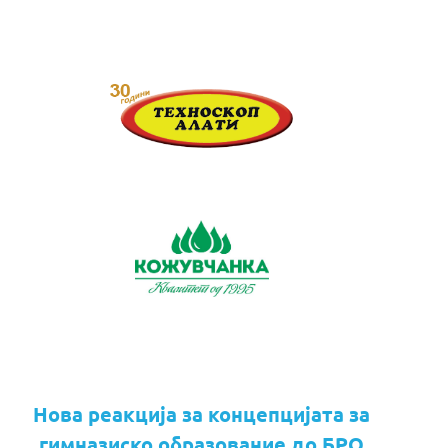
Нова реакција за концепцијата за
гимназиско образование до БРО