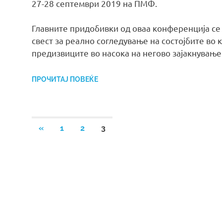
27-28 септември 2019 на ПМФ.
Главните придобивки од оваа конференција се
свест за реално согледување на состојбите во
предизвиците во насока на негово зајакнувањ
ПРОЧИТАЈ ПОВЕЌЕ
Posts
PREVIOUS
«
1
2
3
POSTS
pagination