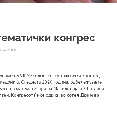
тематички конгрес
И СОБИРИ
аниме на VII Македонски математички конгрес,
акедонија. Следната 2020 година, одбележуваме
јузот на математичари на Македонија и 70 години
тен. Конгресот ќе се одржи во
хотел Дрим во