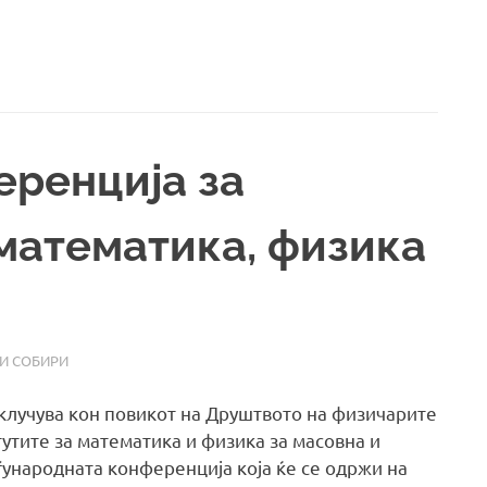
ренција за
математика, физика
И СОБИРИ
иклучува кон повикот на Друштвото на физичарите
утите за математика и физика за масовна и
ународната конференција која ќе се одржи на