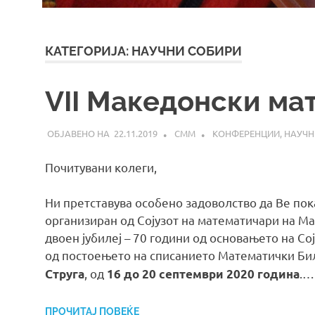
КАТЕГОРИЈА:
НАУЧНИ СОБИРИ
VII Македонски ма
22.11.2019
СММ
КОНФЕРЕНЦИИ
,
НАУЧН
Почитувани колеги,
Ни претставува особено задоволство да Ве пок
организиран од Сојузот на математичари на М
двоен јубилеј – 70 години од основањето на Со
од постоењето на списанието Математички Бил
, од
.…
Струга
16 до 20 септември
2020 година
ПРОЧИТАЈ ПОВЕЌЕ