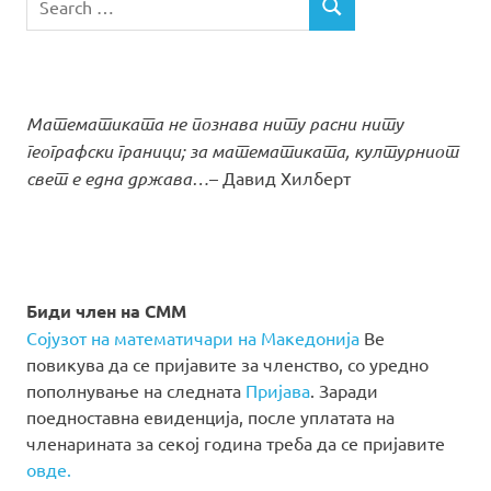
SEARCH
for:
Математиката не познава ниту расни ниту
географски граници; за математиката, културниот
свет е една држава…
– Давид Хилберт
Биди член на СММ
Сојузот на математичари на Македонија
Ве
повикува да се пријавите за членство, со уредно
пополнување на следната
Пријава
. Заради
поедноставна евиденција, после уплатата на
членарината за секој година треба да се пријавите
овде.