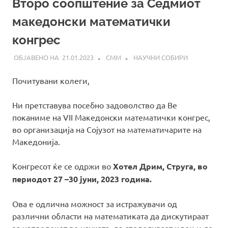
Второ соопштение за Седмиот
македонски математички
конгрес
21.01.2023
СММ
НАУЧНИ СОБИРИ
Почитувани колеги,
Ни претставува посебно задоволство да Ве
поканиме на VII Македонски математички конгрес,
во организација на Сојузот на математичарите на
Македонија.
Конгресот ќе се одржи во
Хотел Дрим, Струга, во
периодот 27 –30 јуни, 2023 година.
Ова е одлична можност за истражувачи од
различни области на математиката да дискутираат