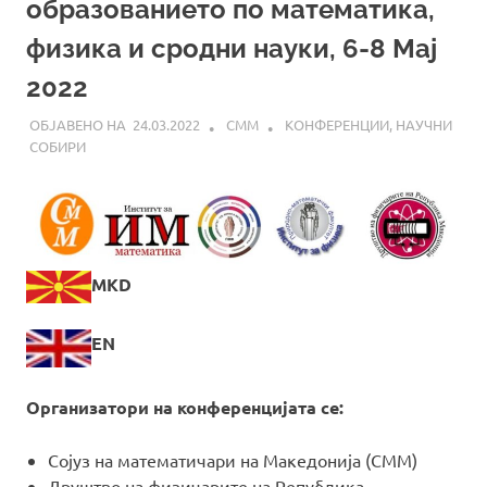
образованието по математика,
физика и сродни науки, 6-8 Мај
2022
24.03.2022
СММ
КОНФЕРЕНЦИИ
,
НАУЧНИ
СОБИРИ
MKD
EN
Организатори на конференцијата се:
Сојуз на математичари на Македонија (СММ)
Друштво на физичарите на Република