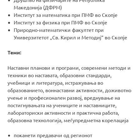
Македонија (ДФРМ)
Институт за математика при ПМФ во Скопје
Институт за физика при ПМФ во Скопје
Природно-математички факултeт при
Универзитетот „Св. Кирил и Методиј“ во Скопје
Теми:
Наставни планови и програми, современи методи и
техники во наставата, образовни стандарди,
учебници и литература, истражувања во
образованието, воннаставни активности, доживотно
учење и професионален развој, вреднување на
постигнувањата на учениците и наставниците,
лабораториски активности и практична работа,
образовна технологија, меѓупредметна корелација
поканети предавачи од регионот