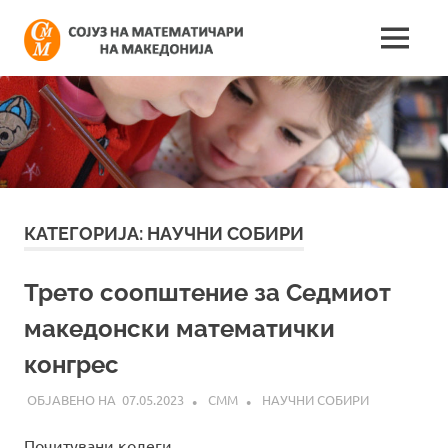
Skip
Сојуз
to
MENU
content
Најнови
на
информации
поврзани
математич
со
работата
на
на
сојузот
Македонија
КАТЕГОРИЈА:
НАУЧНИ СОБИРИ
Трето соопштение за Седмиот
македонски математички
конгрес
07.05.2023
СММ
НАУЧНИ СОБИРИ
Почитувани колеги,