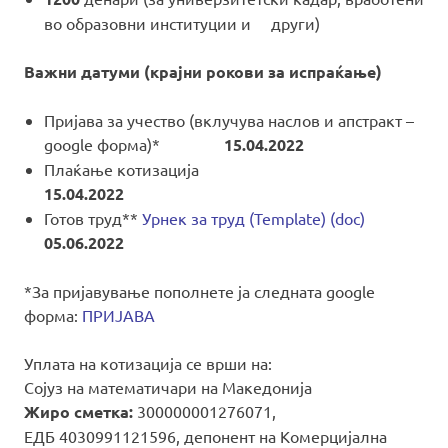
во образовни институции и други)
Важни датуми (крајни рокови за испраќање)
Пријава за учество (вклучува наслов и апстракт –
google форма)*
15.04.2022
Плаќање котизација
15.04.2022
Готов труд**
Урнек за труд (Template) (doc)
05.06.2022
*За пријавување пополнете ја следната google
форма:
ПРИЈАВА
Уплата на котизација се врши на:
Сојуз на математичари на Македонија
Жиро сметка:
300000001276071,
ЕДБ 4030991121596, депонент на Комерцијална