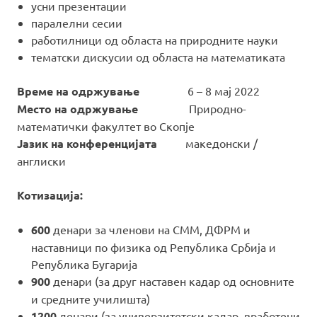
усни презентации
паралелни сесии
работилници од областа на природните науки
тематски дискусии од областа на математиката
Време на одржување
6 – 8 мај 2022
Место на одржување
Природно-
математички факултет во Скопје
Јазик на конференцијата
македонски /
англиски
Котизација:
600
денари за членови на СММ, ДФРМ и
наставници по физика од Република Србија и
Република Бугарија
900
денари (за друг наставен кадар од основните
и средните училишта)
1200
денари (за универзитетски кадар, вработени