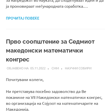
за напредокот во науката, да споделуваат идеи и да
ја промовираат меѓународната соработка.…
ПРОЧИТАЈ ПОВЕЌЕ
Прво соопштение за Седмиот
македонски математички
конгрес
05.11.2022
СММ
НАУЧНИ СОБИРИ
Почитувани колеги,
Ни претставува посебно задоволство да Ве
поканиме на VII Македонски математички конгрес,
во организација на Сојузот на математичарите на
Македонија.