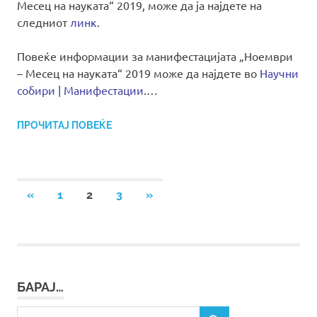
Месец на науката“ 2019, може да ја најдете на
следниот
линк
.
Повеќе информации за манифестацијата „Ноември
– Месец на науката“ 2019 може да најдете во
Научни
собири | Манифестации
.…
ПРОЧИТАЈ ПОВЕЌЕ
Posts
PREVIOUS
NEXT
«
1
2
3
»
POSTS
POSTS
pagination
БАРАЈ…
Search