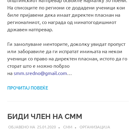
На списоците по региони се додадени ученици кои
биле пријавени дека имаат директен пласман на
регионалниот, со награда од минатогодишниот
државен натпревар.
Ги замолуваме менторите, доколку увидат пропуст
или заборавиле да ги испратат имињата на некои
ученици со право на директен пласман, истото да го
сторат што е можно побрзо
на
smm.sredno@gmail.com
…
ПРОЧИТАЈ ПОВЕЌЕ
БИДИ ЧЛЕН НА СММ
25.01.2020
СММ
ОРГАНИЗАЦИЈА