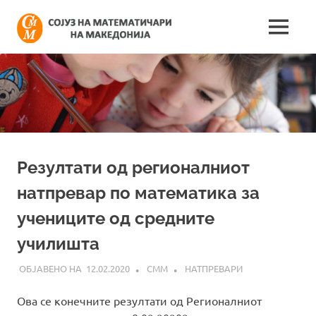
Skip
Сојуз
to
MENU
content
Најнови
на
информации
поврзани
математич
со
работата
на
на
сојузот
Македонија
Резултати од регионалниот
натпревар по математика за
учениците од средните
училишта
12.02.2020
СММ
НАТПРЕВАРИ
Ова се конечните резултати од Регионалниот