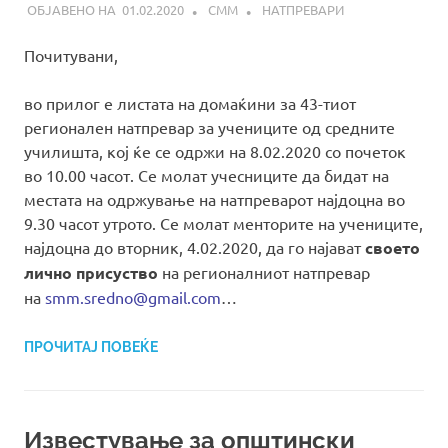
01.02.2020
СММ
НАТПРЕВАРИ
Почитувани,
во прилог е листата на домаќини за 43-тиот
регионален натпревар за учениците од средните
училишта, кој ќе се одржи на 8.02.2020 со почеток
во 10.00 часот. Се молат учесниците да бидат на
местата на одржување на натпреварот најдоцна во
9.30 часот утрото. Се молат менторите на учениците,
најдоцна до вторник, 4.02.2020, да го најават
своето
лично присуство
на регионалниот натпревар
на
smm.sredno@gmail.com
…
ПРОЧИТАЈ ПОВЕЌЕ
Известување за општински