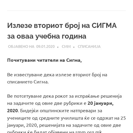
Излезе вториот број на СИГМА
за оваа учебна година
09.01.2020
СММ
СПИСАНИЈА
Почитувани читатели на Сигма,
Ве известуваме дека излезе вториот број на
списанието Сигма.
Ве потсетуваме дека рокот за испраќање решенија
на задачите од овие две рубрики е
20 јануари,
2020
. Бидејќи општинските натпревари за
учениците од средните училишта ќе се одржат на 25
јануари, 2020, решенијата на задачите од овие две
рубрики ќе бидат објавени на smm.org.mk…