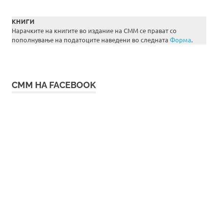
КНИГИ
Нарачките на книгите во издание на СММ се прават со
пополнување на податоците наведени во следната
Форма
.
СММ НА FACEBOOK