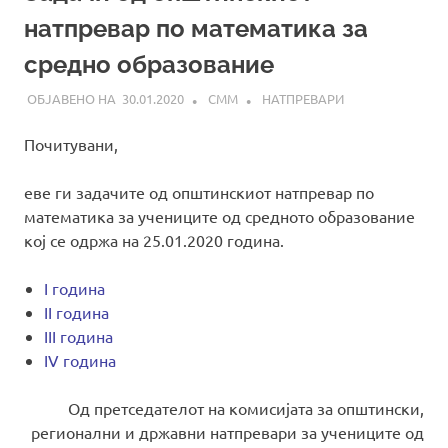
натпревар по математика за
средно образование
30.01.2020
СММ
НАТПРЕВАРИ
Почитувани,
еве ги задачите од општинскиот натпревар по
математика за учениците од средното образование
кој се одржа на 25.01.2020 година.
I година
II година
III година
IV година
Од претседателот на комисијата за општински,
регионални и државни натпревари за учениците од