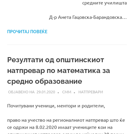
средните училишта
Д-р Анета Гацовска-Барандовска…
ПРОЧИТАЈ ПОВЕЌЕ
Резултати од општинскиот
натпревар по математика за
средно образование
29.01.2020
СММ
НАТПРЕВАРИ
Почитувани ученици, ментори и родители,
право на учество на регионалниот натпревар што ќе
се одржи на 8.02.2020 имаат учениците кои на
општинскиот натпревар освоиле најмалку 30 поени.