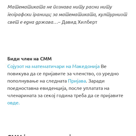
Математиката не познава ниту расни ниту
географски граници; за математиката, културниот
свет е една држава…
– Давид Хилберт
Биди член на СММ
Сојузот на математичари на Македонија
Ве
повикува да се пријавите за членство, со уредно
пополнување на следната
Пријава
. Заради
поедноставна евиденција, после уплатата на
членарината за секој година треба да се пријавите
овде.