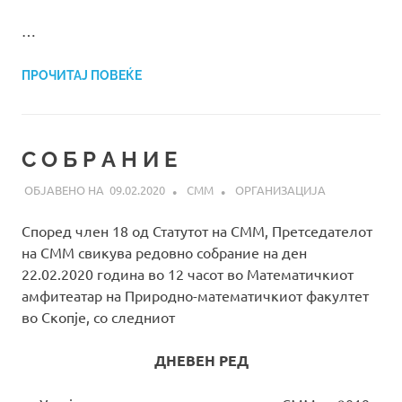
…
ПРОЧИТАЈ ПОВЕЌЕ
С О Б Р А Н И Е
09.02.2020
СММ
ОРГАНИЗАЦИЈА
Според член 18 од Статутот на СММ, Претседателот
на СММ свикува редовно собрание на ден
22.02.2020 година во 12 часот во Математичкиот
амфитеатар на Природно-математичкиот факултет
во Скопје, со следниот
ДНЕВЕН РЕД