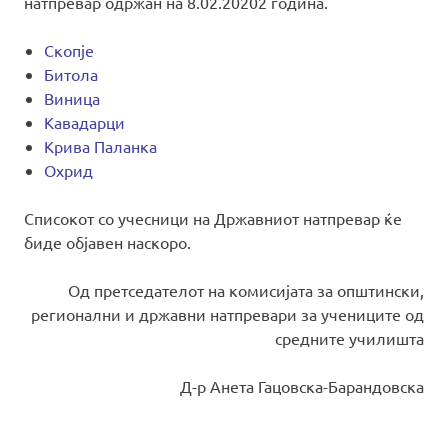
натпревар одржан на 8.02.20202 година.
Скопје
Битола
Виница
Кавадарци
Крива Паланка
Охрид
Списокот со учесници на Државниот натпревар ќе
биде објавен наскоро.
Од претседателот на комисијата за општински,
регионални и државни натпревари за учениците од
средните училишта
Д-р Анета Гацовска-Барандовска