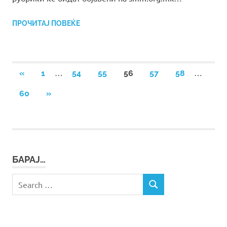
ПРОЧИТАЈ ПОВЕЌЕ
Posts
…
…
PREVIOUS
«
1
54
55
56
57
58
POSTS
pagination
NEXT
60
»
POSTS
БАРАЈ…
Search
SEARCH
for: