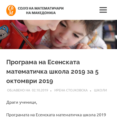
Skip
Сојуз
to
MENU
content
Најнови
на
информации
поврзани
математич
со
работата
на
на
сојузот
Македонија
Програма на Есенската
математичка школа 2019 за 5
октомври 2019
02.10.2019
ИРЕНА СТОЈКОВСКА
ШКОЛИ
Драги ученици,
Програмата на Есенската математичка школа 2019