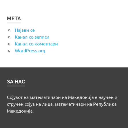
МЕТА
Најави се
Канал со записи
Канал со коментари
WordPress.org
ЗА НАС
Сојузот на математичари на Македонија е научен и
стручен сојуз на лица, математичари на Република
Македонија.