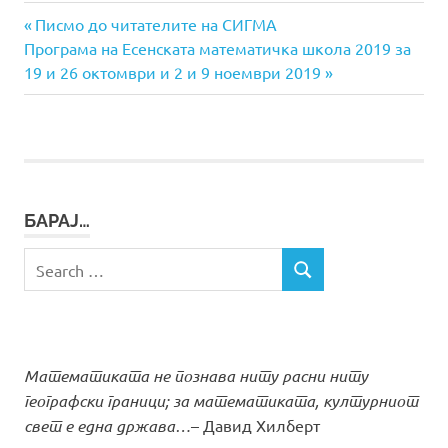
Previous
Навигација
Писмо до читателите на СИГМА
Next
Post:
Програма на Есенската математичка школа 2019 за
на
Post:
19 и 26 октомври и 2 и 9 ноември 2019
напис
БАРАЈ…
Search
SEARCH
for:
Математиката не познава ниту расни ниту
географски граници; за математиката, културниот
свет е една држава…
– Давид Хилберт