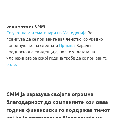
Биди член на СММ
Сојузот на математичари на Македонија
Ве
повикува да се пријавите за членство, со уредно
пополнување на следната
Пријава
. Заради
поедноставна евиденција, после уплатата на
членарината за секој година треба да се пријавите
овде.
СММ ја изразува својата огромна
благодарност до компаниите кои оваа
година финансиски го поддржаа тимот
кој ќе ја претставува Македонија на