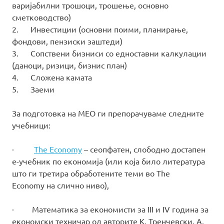
варијабилни трошоци, трошење, основно
сметководство)
2. Инвестиции (основни поими, планирање,
фондови, пензиски заштеди)
3. Сопствени бизниси со едноставни калкулации
(даноци, ризици, бизнис план)
4. Сложена камата
5. Заеми
За подготовка на МЕО ги препорачуваме следните
учебници:
·
The Economy
– сеопфатен, слободно достапен
е-учебник по економија (или која било литература
што ги третира обработените теми во The
Economy на слично ниво),
· Математика за економисти за III и IV година за
економски техничар од авторите К. Тренчевски, А.