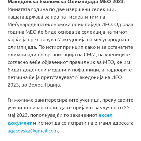
Македонска Економска Олимпијада МЕО 2023
.
Минатата година по две извршени селекции,
нашата држава за прв пат испрати тим на
Меѓународната економска олимпијада ИЕО. Од оваа
година МЕО ќе биде основа за селекција на тимот
кој ќе ја претставува Македонија на меѓународната
олимпијада. По истиот принцип како и за останатите
олимпијади во организација на СММ, на учениците
согласно веќе објавениот правилник за МЕО, ќе им
бидат доделени медали и пофалници, а најдобрите
петмина ќе ја претставуваат Македонија на ИЕО
2023, во Волос, Грција.
Ги молиме заинтересираните ученици, преку своите
училишта и ментори, да се пријават заклучно со 25
мај 2023, пополнувајќи го закачениот
ексел
документ
и истиот да се испрати на е-маил адресата
agacovska@gmail.com
.