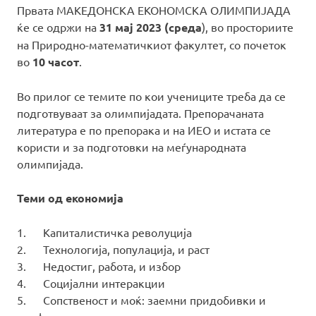
Првата МАКЕДОНСКА ЕКОНОМСКА ОЛИМПИЈАДА
ќе се одржи на
31 мај 2023 (среда
), во просториите
на Природно-математичкиот факултет, со почеток
во
10 часот
.
Во прилог се темите по кои учениците треба да се
подготвуваат за олимпијадата. Препорачаната
литература е по препорака и на ИЕО и истата се
користи и за подготовки на меѓународната
олимпијада.
Теми од економија
1. Капиталистичка револуција
2. Технологија, популација, и раст
3. Недостиг, работа, и избор
4. Социјални интеракции
5. Сопственост и моќ: заемни придобивки и