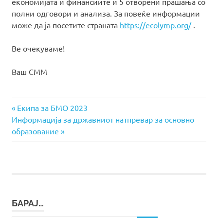
економијата и финансиите и 5 отворени прашања со
полни одговори и анализа. За повеќе информации
може да ја посетите страната
https://ecolymp.org/
.
Ве очекуваме!
Ваш СММ
Previous
Навигација
Екипа за БMO 2023
Next
Post:
Информација за државниот натпревар за основно
на
Post:
образование
напис
БАРАЈ…