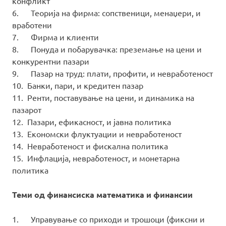
конфликт
6. Теорија на фирма: сопственици, менаџери, и
вработени
7. Фирма и клиенти
8. Понуда и побарувачка: преземање на цени и
конкурентни пазари
9. Пазар на труд: плати, профити, и невработеност
10. Банки, пари, и кредитен пазар
11. Ренти, поставување на цени, и динамика на
пазарот
12. Пазари, ефикасност, и јавна политика
13. Економски флуктуации и невработеност
14. Невработеност и фискална политика
15. Инфлација, невработеност, и монетарна
политика
Теми од финансиска математика и финансии
1. Управување со приходи и трошоци (фиксни и