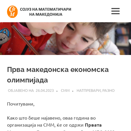
Skip
Сојуз
to
MENU
content
Најнови
на
информации
поврзани
математич
со
работата
на
на
сојузот
Македонија
Прва македонска економска
олимпијада
26.04.2023
СММ
НАТПРЕВАРИ
,
РАЗНО
Почитувани,
Како што беше најавено, оваа година во
организација на СММ, ќе се одржи
Првата