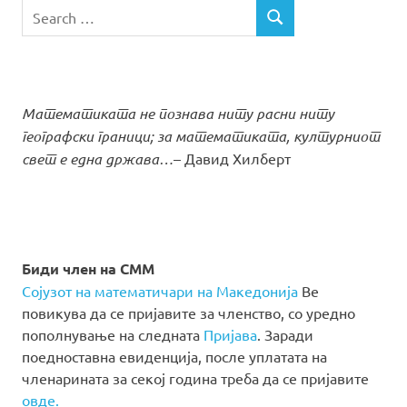
Search
SEARCH
for:
Математиката не познава ниту расни ниту
географски граници; за математиката, културниот
свет е една држава…
– Давид Хилберт
Биди член на СММ
Сојузот на математичари на Македонија
Ве
повикува да се пријавите за членство, со уредно
пополнување на следната
Пријава
. Заради
поедноставна евиденција, после уплатата на
членарината за секој година треба да се пријавите
овде.