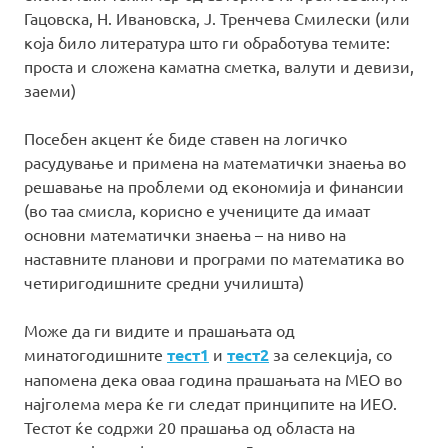
Гацовска, Н. Ивановска, Ј. Тренчева Смилески (или
која било литература што ги обработува темите:
проста и сложена каматна сметка, валути и девизи,
заеми)
Посебен акцент ќе биде ставен на логичко
расудување и примена на математички знаења во
решавање на проблеми од економија и финансии
(во таа смисла, корисно е учениците да имаат
основни математички знаења – на ниво на
наставните планови и програми по математика во
четиригодишните средни училишта)
Може да ги видите и прашањата од
минатогодишните
тест1
и
тест2
за селекција, со
напомена дека оваа година прашањата на МЕО во
најголема мера ќе ги следат принципите на ИЕО.
Тестот ќе содржи 20 прашања од областа на