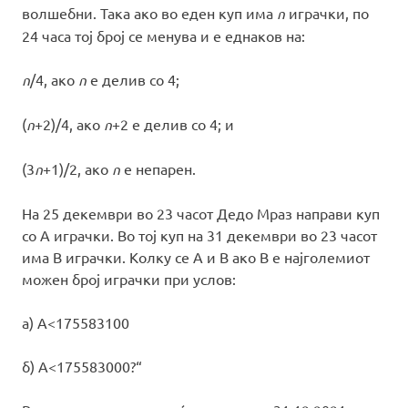
волшебни. Така ако во еден куп има
n
играчки, по
24 часа тој број се менува и е еднаков на:
n
/4, ако
n
е делив со 4;
(
n
+2)/4, ако
n
+2 е делив со 4; и
(3
n
+1)/2, ако
n
е непарен.
На 25 декември во 23 часот Дедо Mраз направи куп
со А играчки. Во тој куп на 31 декември во 23 часот
има В играчки. Колку се А и В ако В е најголемиот
можен број играчки при услов:
a) A<175583100
б) А<175583000?“