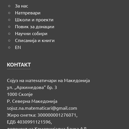
За нас
Натпревари
Школи и проекти
Повик за донации
Научни собири
Списанија и книги
EN
КОНТАКТ
Сојуз на математичари на Македонија
ул. „Архимедова“ бр. 3
1000 Скопје
Р. Северна Македонија
sojuz.na.matematicari@gmail.com
Жиро сметка: 300000001276071,
ЕДБ 4030991121596,
депонент на Комерцијална банка АД