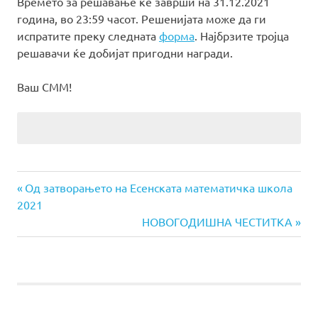
Времето за решавање ќе заврши на 31.12.2021
година, во 23:59 часот. Решенијата може да ги
испратите преку следната
форма
. Најбрзите тројца
решавачи ќе добијат пригодни награди.
Ваш СММ!
Previous
Навигација
Од затворањето на Есенската математичка школа
Post:
2021
на
Next
НОВОГОДИШНА ЧЕСТИТКА
Post:
напис