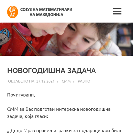
Skip
Сојуз
to
MENU
content
Најнови
на
информации
поврзани
математич
со
работата
на
на
сојузот
Македонија
НОВОГОДИШНА ЗАДАЧА
27.12.2021
СММ
РАЗНО
Почитувани,
СММ за Вас подготви интересна новогодишна
задача, која гласи:
„ Дедо Mраз правел играчки за подароци кои биле