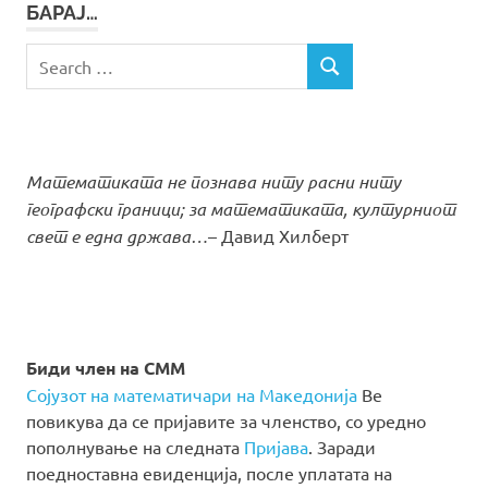
БАРАЈ…
Search
SEARCH
for:
Математиката не познава ниту расни ниту
географски граници; за математиката, културниот
свет е една држава…
– Давид Хилберт
Биди член на СММ
Сојузот на математичари на Македонија
Ве
повикува да се пријавите за членство, со уредно
пополнување на следната
Пријава
. Заради
поедноставна евиденција, после уплатата на