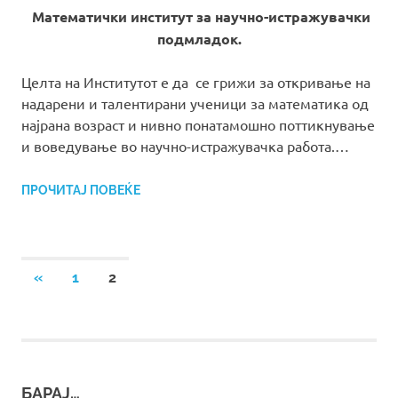
Математички институт за
научно-истражувачки
подмладок
.
Целта на Институтот е да се грижи за откривање на
надарени и талентирани ученици за математика од
најрана возраст и нивно понатамошно поттикнување
и воведување во научно-истражувачка работа.…
ПРОЧИТАЈ ПОВЕЌЕ
Posts
PREVIOUS
«
1
2
POSTS
pagination
БАРАЈ…