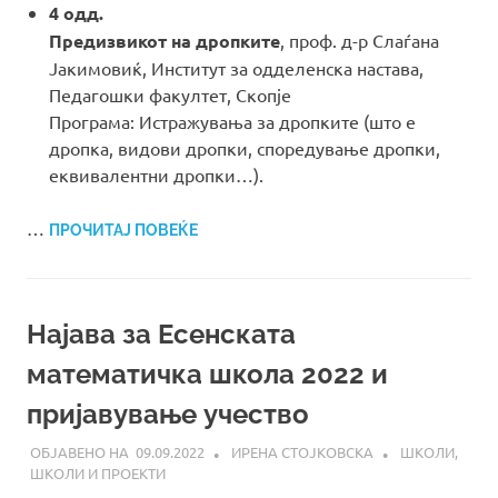
4 одд.
Предизвикот на дропките
, проф. д-р Слаѓана
Јакимовиќ, Институт за одделенска настава,
Педагошки факултет, Скопје
Програма: Истражувања за дропките (што е
дропка, видови дропки, споредување дропки,
еквивалентни дропки…).
…
ПРОЧИТАЈ ПОВЕЌЕ
Најава за Есенската
математичка школа 2022 и
пријавување учество
09.09.2022
ИРЕНА СТОЈКОВСКА
ШКОЛИ
,
ШКОЛИ И ПРОЕКТИ