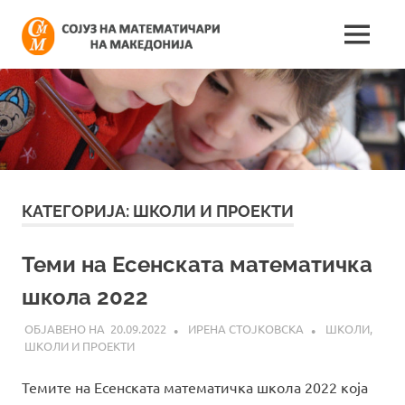
Skip
Сојуз
to
MENU
content
Најнови
на
информации
поврзани
математич
со
работата
на
на
сојузот
Македонија
КАТЕГОРИЈА:
ШКОЛИ И ПРОЕКТИ
Теми на Есенската математичка
школа 2022
20.09.2022
ИРЕНА СТОЈКОВСКА
ШКОЛИ
,
ШКОЛИ И ПРОЕКТИ
Темите на Есенската математичка школа 2022 која