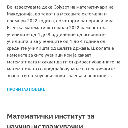
Ве известуваме дека Сојузот на математичари на
Македонија, во текот на месеците октомври и
ноември 2022 година, по четврти пат организира
Есенска математичка школа 2022 наменета за
учениците од 4 до 9 одделение од основните
училишта и за учениците од 1 до 4 година од
средните училишта од целата држава. Школата е
наменета за сите ученици кои ја сакаат
математиката и сакаат да ги откриваат убавините на
математиката со продлабочување на постоечките
знаења и стекнување нови знаења и вештини.…
ПРОЧИТАЈ ПОВЕЌЕ
Математички институт за
научно-истражувачки