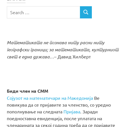
Search
SEARCH
for:
Математиката не познава ниту расни ниту
географски граници; за математиката, културниот
свет е една држава…
– Давид Хилберт
Биди член на СММ
Сојузот на математичари на Македонија
Ве
повикува да се пријавите за членство, со уредно
пополнување на следната
Пријава
. Заради
поедноставна евиденција, после уплатата на
членарината за секој година треба да се пријавите