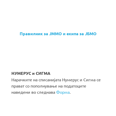
Правилник за ЈММО и екипа за ЈБМО
НУМЕРУС и СИГМА
Нарачките на списанијата Нумерус и Сигма се
прават со пополнување на податоците
наведени во следнава
Форма
.