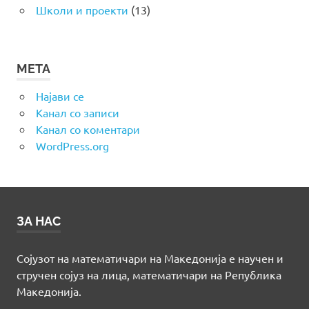
Школи и проекти
(13)
МЕТА
Најави се
Канал со записи
Канал со коментари
WordPress.org
ЗА НАС
Сојузот на математичари на Македонија е научен и
стручен сојуз на лица, математичари на Република
Македонија.