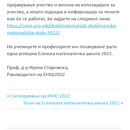
пријавување учество и висина на котизацијата за
учество, а нешто подоцна и информација за темите
кои ќе се работат, ќе најдете на следниот линк:
https://smm.org.mk/skoli/matematicki-skoli/esenska-
matematicka-skola-2022/
На учениците и професорите им посакуваме уште
една успешна Есенска математичка школа 2022.
Проф. д-р Ирена Стојковска,
Раководител на ЕМШ2022
Previous
Навигација
Согледувања од ИМО 2022
Post:
Next
Теми на Есенската математичка школа 2022
на
Post:
напис