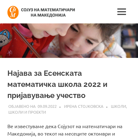
Skip
Сојуз
to
MENU
content
Најнови
на
информации
поврзани
математич
со
работата
на
на
сојузот
Македонија
Најава за Есенската
математичка школа 2022 и
пријавување учество
09.09.2022
ИРЕНА СТОЈКОВСКА
ШКОЛИ
,
ШКОЛИ И ПРОЕКТИ
Ве известуваме дека Сојузот на математичари на
Македонија, во текот на месеците октомври и