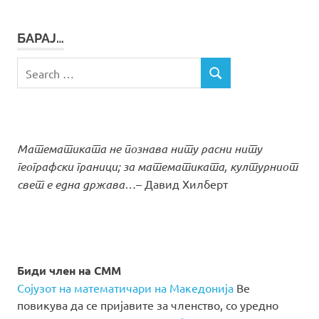
БАРАЈ…
Search
SEARCH
for:
Математиката не познава ниту расни ниту
географски граници; за математиката, културниот
свет е една држава…
– Давид Хилберт
Биди член на СММ
Сојузот на математичари на Македонија
Ве
повикува да се пријавите за членство, со уредно