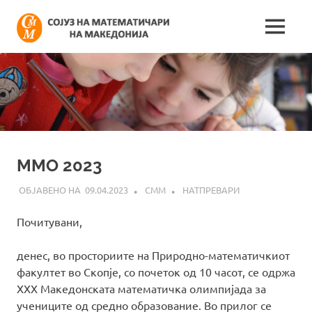
Skip
Сојуз
to
MENU
content
Најнови
на
информации
поврзани
математич
со
работата
на
на
сојузот
Македонија
ММО 2023
09.04.2023
СММ
НАТПРЕВАРИ
Почитувани,
денес, во просториите на Природно-математичкиот
факултет во Скопје, со почеток од 10 часот, се одржа
XXX Македонската математичка олимпијада за
учениците од средно образование. Во прилог се