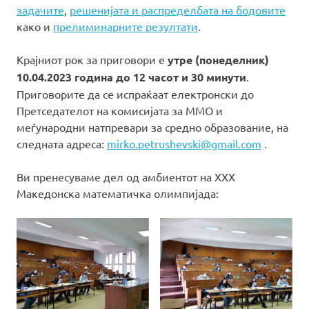
задачите
,
решенијата и распределбата на бодовите
како и
прелиминарните резултати
.
Крајниот рок за приговори е
утре (понеделник)
10.04.2023 година до 12 часот и 30 минути
.
Приговорите да се испраќаат електронски до
Претседателот на комисијата за ММО и
меѓународни натпревари за средно образование, на
следната адреса:
mirko.petrushevski@gmail.com
.
Ви пренесуваме дел од амбиентот на XXX
Македонска математичка олимпијада: