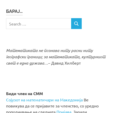
БАРАЈ…
Search
SEARCH
for:
Математиката не познава ниту расни ниту
географски граници; за математиката, културниот
свет е една држава…
– Давид Хилберт
Биди член на СММ
Сојузот на математичари на Македонија
Ве
повикува да се пријавите за членство, со уредно
пополнување на следната
Пријава
. Заради