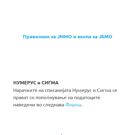
Правилник за ЈММО и екипа за ЈБМО
НУМЕРУС и СИГМА
Нарачките на списанијата Нумерус и Сигма се
прават со пополнување на податоците
наведени во следнава
Форма
.